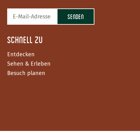
Schnell zu
Entdecken
Sehen & Erleben
Besuch planen
F
I
Y
a
n
o
c
s
u