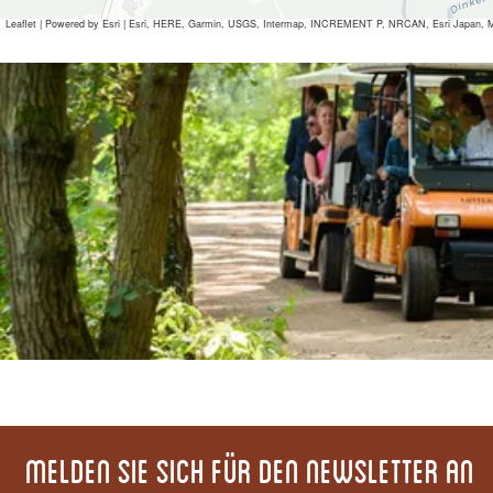
Leaflet
|
Powered by Esri | Esri, HERE, Garmin, USGS, Intermap, INCREMENT P, NRCAN, Esri Japan, M
Alle Mediendateien
Melden Sie sich für den Newsletter an