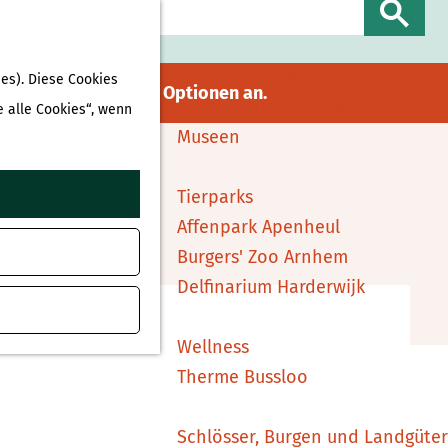
Sehen & Erleben
S
Shopping
u
Essen & Trinken
es). Diese Cookies
gebot
für verfügbare Optionen an.
c
Attraktionen & Museen
e alle Cookies“, wenn
h
Museen
e
n
Tierparks
Affenpark Apenheul
ufügen
Burgers' Zoo Arnhem
Delfinarium Harderwijk
Wellness
Therme Bussloo
Schlösser, Burgen und Landgüter