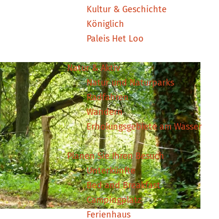
Kultur & Geschichte
Königlich
Paleis Het Loo
Natur & Aktiv
Natur und Naturparks
Radfahren
Wandern
Erholungsgebiete am Wasser
Planen Sie Ihren Besuch
Unterkünfte
Bed and Breakfast
Campingplatz
Ferienhaus