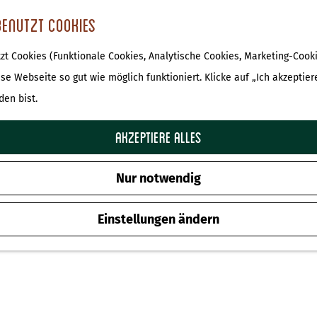
benutzt Cookies
t Cookies (Funktionale Cookies, Analytische Cookies, Marketing-Cooki
 ist nicht mehr verfügbar. Sehen Sie sich das
aktuelle An
ese Webseite so gut wie möglich funktioniert. Klicke auf „Ich akzeptier
den bist.
Lutterzand Express
Akzeptiere alles
Zu Favoriten hinz
Zu Favoriten hinzufügen
Nur notwendig
Einstellungen ändern