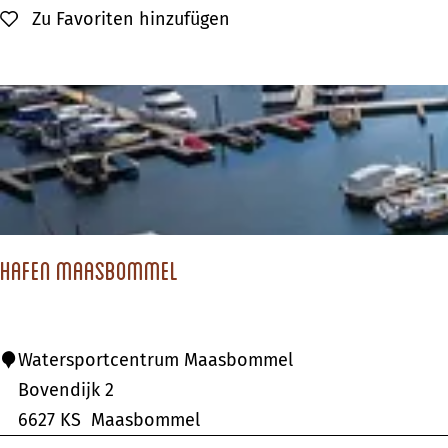
s
Zu Favoriten hinzufügen
Zu Favoriten hinzufügen
Z
y
p
e
n
d
a
a
Hafen Maasbommel
l
H
Watersportcentrum Maasbommel
a
Bovendijk 2
f
6627 KS
Maasbommel