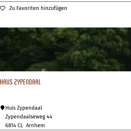
r
Zu Favoriten hinzufügen
Zu Favoriten hinzufügen
t
V
e
r
t
i
e
r
Haus Zypendaal
H
Huis Zypendaal
a
Zypendaalseweg 44
u
6814 CL
Arnhem