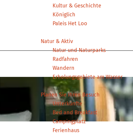
Kultur & Geschichte
Königlich
Paleis Het Loo
Natur & Aktiv
Natur und Naturparks
Radfahren
Wandern
Erholungsgebiete am Wasser
Planen Sie Ihren Besuch
Unterkünfte
Bed and Breakfast
Campingplatz
Ferienhaus