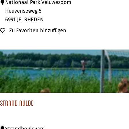
N
Nationaal Park Veluwezoom
a
Heuvenseweg 5
t
6991 JE
RHEDEN
i
Zu Favoriten hinzufügen
Zu Favoriten hinzufügen
o
n
a
a
l
P
a
r
Strand Nulde
k
V
e
S
Strandboulevard