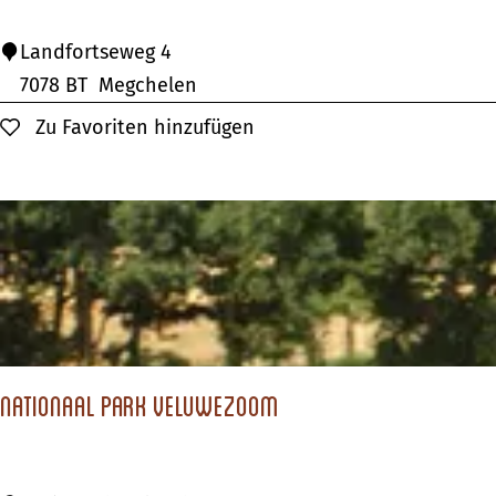
e
H
Landfortseweg 4
B
a
7078 BT
Megchelen
e
u
Zu Favoriten hinzufügen
Zu Favoriten hinzufügen
r
s
g
L
a
n
d
f
o
r
Nationaal Park Veluwezoom
t