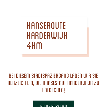
m
e
p
Hanseroute
a
g
Harderwijk
e
4km
Bei diesem Stadtspaziergang laden wir Sie
herzlich ein, die Hansestadt Harderwijk zu
entdecken!
ROUTE ANZEIGEN