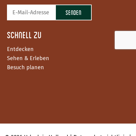
Schnell zu
Entdecken
Sehen & Erleben
Besuch planen
F
I
Y
a
n
o
c
s
u