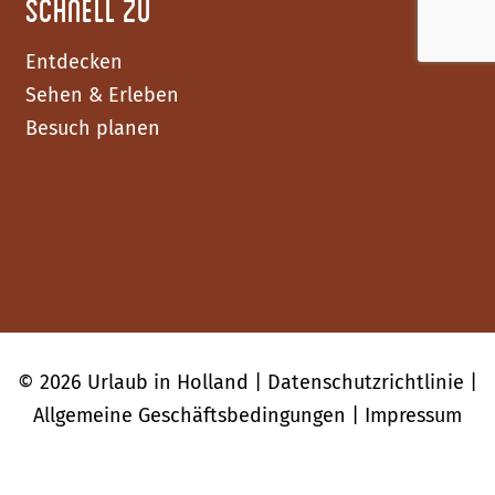
Schnell zu
Entdecken
Sehen & Erleben
Besuch planen
F
I
Y
a
n
o
c
s
u
© 2026 Urlaub in Holland |
Datenschutzrichtlinie
|
e
t
T
Allgemeine Geschäftsbedingungen
|
Impressum
b
a
u
o
g
b