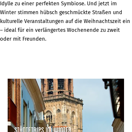
Idylle zu einer perfekten Symbiose. Und jetzt im
Winter stimmen hübsch geschmückte Straßen und
kulturelle Veranstaltungen auf die Weihnachtszeit ein
– ideal für ein verlängertes Wochenende zu zweit
oder mit Freunden.
S
t
ä
d
t
e
Städtetrips im Winter