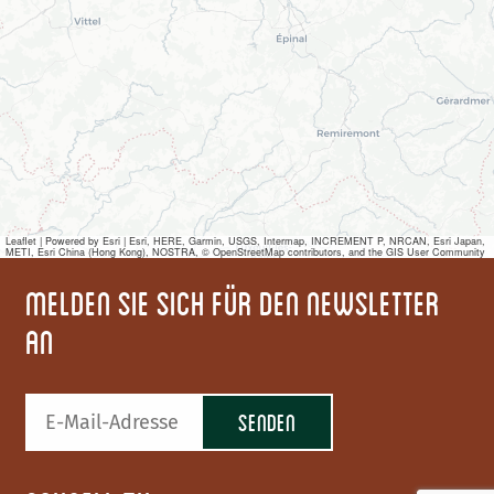
Leaflet
|
Powered by Esri | Esri, HERE, Garmin, USGS, Intermap, INCREMENT P, NRCAN, Esri Japan,
METI, Esri China (Hong Kong), NOSTRA, © OpenStreetMap contributors, and the GIS User Community
Melden Sie sich für den Newsletter
an