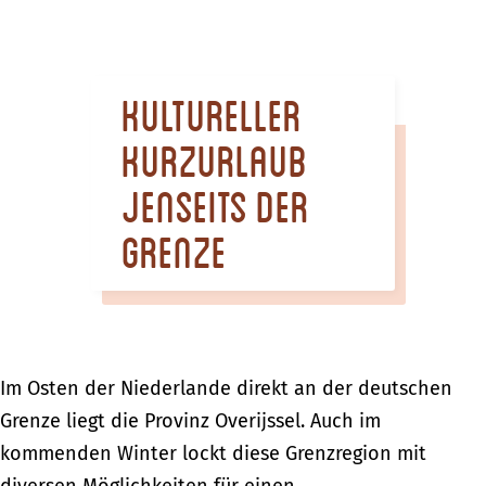
m
e
p
Kultureller
a
g
Kurzurlaub
e
jenseits der
Grenze
Im Osten der Niederlande direkt an der deutschen
Grenze liegt die Provinz Overijssel. Auch im
kommenden Winter lockt diese Grenzregion mit