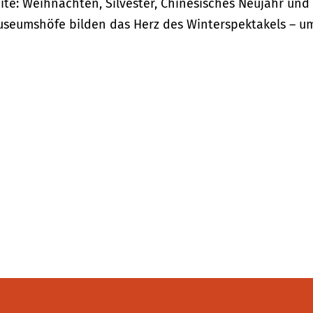
ite: Weihnachten, Silvester, Chinesisches Neujahr und
useumshöfe bilden das Herz des Winterspektakels – u