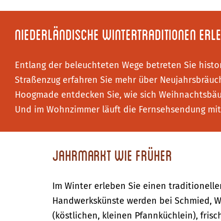
Niederländische Wintertraditionen erl
Entlang der beleuchteten Wege betreten Sie histor
Straßenzug erfahren Sie mehr über Neujahrsbräuc
Hoogmade entdecken Sie, wie sich Weihnachtsbäume
Und im Wohnzimmer läuft die Fernsehsendung mit e
Jahrmarkt wie früher
Im Winter erleben Sie einen traditionell
Handwerkskünste werden bei Schmied, We
(köstlichen, kleinen Pfannküchlein), fris