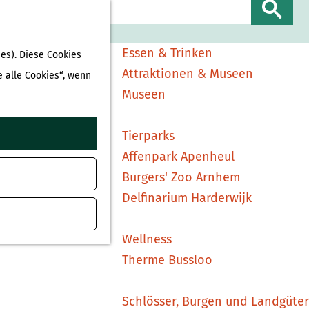
Sehen & Erleben
S
Shopping
u
Essen & Trinken
es). Diese Cookies
c
Attraktionen & Museen
e alle Cookies“, wenn
h
Museen
e
n
Tierparks
Affenpark Apenheul
Burgers' Zoo Arnhem
Delfinarium Harderwijk
Wellness
Therme Bussloo
Schlösser, Burgen und Landgüter