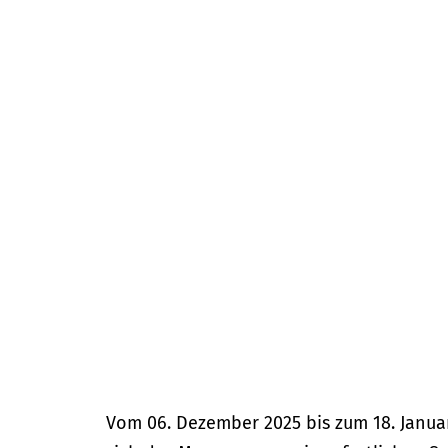
m
e
p
a
g
e
Vom 06. Dezember 2025 bis zum 18. Janua