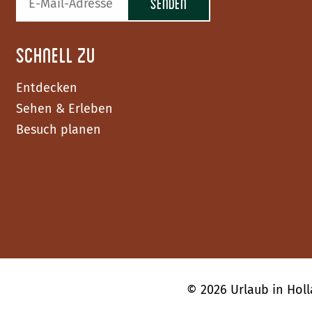
Schnell zu
Entdecken
Sehen & Erleben
Besuch planen
F
I
Y
a
n
o
c
s
u
© 2026 Urlaub in Hol
e
t
T