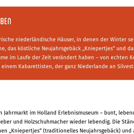
eben
ische niederländische Häuser, in denen der Winter sei
he, das köstliche Neujahrsgebäck „Kniepertjes“ und 
 im Laufe der Zeit verändert haben – von echten Ker
inem Kabarettisten, der ganz Niederlande an Silvest
en Jahrmarkt im Holland Erlebnismuseum – bunt, lebend
ber und Holzschuhmacher wieder lebendig. Die Ständ
chen „Kniepertjes“ (traditionelles Neujahrsgebäck) und 