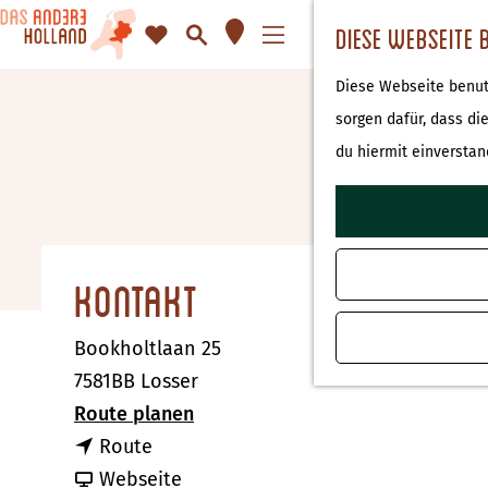
K
F
S
Diese Webseite 
a
a
u
M
G
Diese Webseite benutz
r
v
c
e
e
sorgen dafür, dass di
t
o
h
n
h
du hiermit einverstan
e
r
e
ü
e
i
n
n
t
S
e
i
Kontakt
n
e
z
Bookholtlaan 25
u
7581BB Losser
r
b
Route planen
H
b
i
Route
o
i
a
s
Webseite