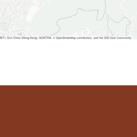
ETI, Esri China (Hong Kong), NOSTRA, © OpenStreetMap contributors, and the GIS User Community