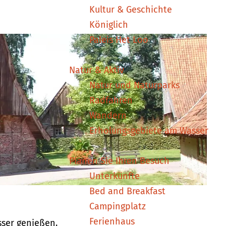
Kultur & Geschichte
Königlich
Paleis Het Loo
Natur & Aktiv
Natur und Naturparks
Radfahren
Wandern
Erholungsgebiete am Wasser
Planen Sie Ihren Besuch
Unterkünfte
Bed and Breakfast
Campingplatz
Ferienhaus
sser genießen.