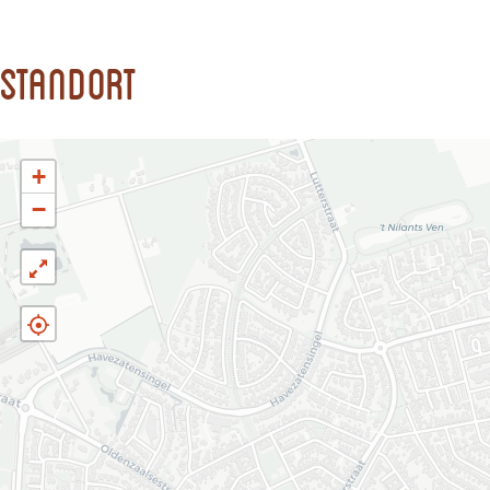
Standort
+
−