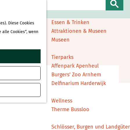
Sehen & Erleben
S
Shopping
u
Essen & Trinken
es). Diese Cookies
c
Attraktionen & Museen
e alle Cookies“, wenn
h
Museen
e
ufügen
n
Tierparks
Affenpark Apenheul
Burgers' Zoo Arnhem
Delfinarium Harderwijk
Wellness
Therme Bussloo
Schlösser, Burgen und Landgüter