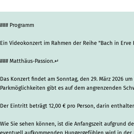
s
s
g
g
g
e
e
e
n
### Programm
n
n
b
b
b
e
Ein Videokonzert im Rahmen der Reihe "Bach in Erve 
e
e
r
r
r
g
### Matthäus-Passion.↵
g
g
Das Konzert findet am Sonntag, den 29. März 2026 um 1
Parkmöglichkeiten gibt es auf dem angrenzenden Sc
Der Eintritt beträgt 12,00 € pro Person, darin enthalte
Wie Sie sehen können, ist die Anfangszeit aufgrund 
eventuell aufkommenden Hungergefühlen wird in der P