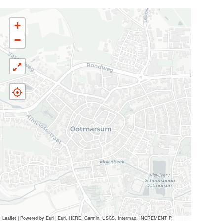
r
r
s
s
s
u
+
u
u
m
−
m
m
Leaflet
|
Powered by Esri | Esri, HERE, Garmin, USGS, Intermap, INCREMENT P,