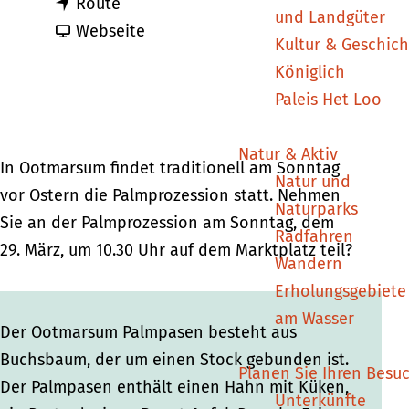
b
i
Route
m
und Landgüter
i
a
s
Webseite
e
Kultur & Geschich
s
b
P
p
Königlich
P
P
a
a
Paleis Het Loo
a
a
l
g
l
l
m
e
Natur & Aktiv
m
m
e
In Ootmarsum findet traditionell am Sonntag
Natur und
e
e
n
vor Ostern die Palmprozession statt. Nehmen
Naturparks
n
n
-
Sie an der Palmprozession am Sonntag, dem
Radfahren
-
-
O
29. März, um 10.30 Uhr auf dem Marktplatz teil?
Wandern
O
O
s
Erholungsgebiete
s
s
t
am Wasser
t
t
e
Der Ootmarsum Palmpasen besteht aus
e
e
r
Buchsbaum, der um einen Stock gebunden ist.
Planen Sie Ihren Besu
r
r
p
Der Palmpasen enthält einen Hahn mit Küken,
Unterkünfte