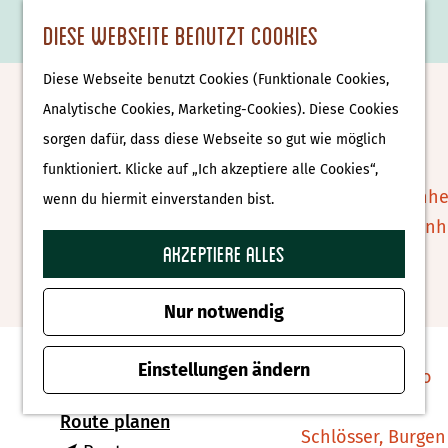
Essen & Trinken
K
F
S
Diese Webseite benutzt Cookies
S
Attraktionen &
a
a
u
M
G
u
Museen
Diese Webseite benutzt Cookies (Funktionale Cookies,
r
v
c
e
e
Palmen-Osterprozession
c
Museen
Analytische Cookies, Marketing-Cookies). Diese Cookies
t
o
h
n
h
h
sorgen dafür, dass diese Webseite so gut wie möglich
Ootmarsum
e
r
e
ü
e
e
Tierparks
funktioniert. Klicke auf „Ich akzeptiere alle Cookies“,
i
n
n
n
Affenpark Apenhe
wenn du hiermit einverstanden bist.
t
Zu Favoriten hin
Zu Favoriten hinzufügen
S
Burgers' Zoo Arn
e
i
Akzeptiere alles
Delfinarium
n
e
Harderwijk
Kontakt
z
Nur notwendig
u
Wellness
Markt
r
Einstellungen ändern
Therme Bussloo
Ootmarsum
H
b
Route planen
o
Schlösser, Burgen