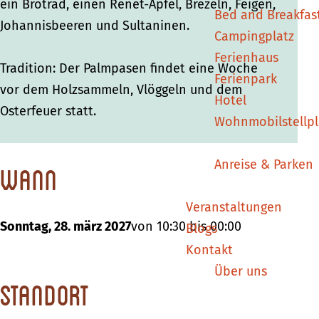
p
p
r
ein Brotrad, einen Renet-Apfel, Brezeln, Feigen,
Bed and Breakfas
r
r
o
Johannisbeeren und Sultaninen.
Campingplatz
o
o
z
Ferienhaus
z
z
e
Tradition: Der Palmpasen findet eine Woche
Ferienpark
e
e
s
vor dem Holzsammeln, Vlöggeln und dem
Hotel
s
s
s
Osterfeuer statt.
Wohnmobilstellpl
s
s
i
i
i
o
Anreise & Parken
Wann
o
o
n
n
n
O
Veranstaltungen
O
O
o
Sonntag, 28. märz 2027
von 10:30 bis 00:00
Blogs
o
o
t
Kontakt
t
t
m
Über uns
m
m
a
Standort
a
a
r