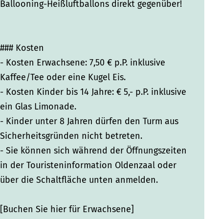
i
i
t
Ballooning-Heißluftballons direkt gegenüber!
t
t
i
i
i
o
o
o
n
### Kosten
n
n
(
- Kosten Erwachsene: 7,50 € p.P. inklusive
(
(
A
Kaffee/Tee oder eine Kugel Eis.
A
A
b
- Kosten Kinder bis 14 Jahre: € 5,- p.P. inklusive
b
b
e
ein Glas Limonade.
e
e
n
- Kinder unter 8 Jahren dürfen den Turm aus
n
n
d
Sicherheitsgründen nicht betreten.
d
d
)
- Sie können sich während der Öffnungszeiten
)
)
in der Touristeninformation Oldenzaal oder
über die Schaltfläche unten anmelden.
[Buchen Sie hier für Erwachsene]