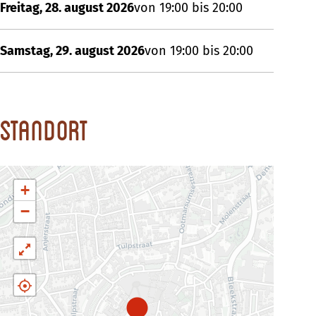
Freitag, 28. august 2026
von 19:00 bis 20:00
Samstag, 29. august 2026
von 19:00 bis 20:00
Standort
+
−
T
u