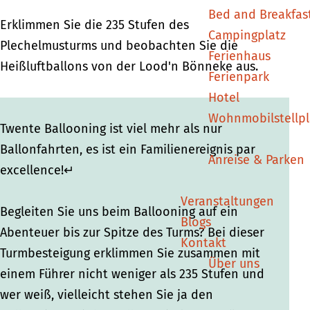
n
n
g
Bed and Breakfas
g
g
B
Erklimmen Sie die 235 Stufen des
Campingplatz
B
B
a
Plechelmusturms und beobachten Sie die
Ferienhaus
a
a
l
Heißluftballons von der Lood'n Bönneke aus.
Ferienpark
l
l
l
Hotel
l
l
o
Wohnmobilstellpl
o
o
n
Twente Ballooning ist viel mehr als nur
n
n
f
Ballonfahrten, es ist ein Familienereignis par
Anreise & Parken
f
f
a
excellence!↵
a
a
h
Veranstaltungen
h
h
r
Begleiten Sie uns beim Ballooning auf ein
Blogs
r
r
t
Abenteuer bis zur Spitze des Turms? Bei dieser
Kontakt
t
t
E
Turmbesteigung erklimmen Sie zusammen mit
Über uns
E
E
d
einem Führer nicht weniger als 235 Stufen und
d
d
i
wer weiß, vielleicht stehen Sie ja den