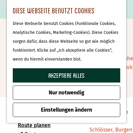
Essen & Trinken
K
F
S
Diese Webseite benutzt Cookies
S
Attraktionen &
a
a
u
M
G
u
Museen
Diese Webseite benutzt Cookies (Funktionale Cookies,
r
v
c
e
e
Turmbesteigung
c
Museen
Analytische Cookies, Marketing-Cookies). Diese Cookies
t
o
h
n
h
h
sorgen dafür, dass diese Webseite so gut wie möglich
Ballonfahrt Edition (Abend)
e
r
e
ü
e
e
Tierparks
funktioniert. Klicke auf „Ich akzeptiere alle Cookies“,
i
n
n
n
Affenpark Apenhe
wenn du hiermit einverstanden bist.
t
Zu Favoriten hin
Zu Favoriten hinzufügen
S
Burgers' Zoo Arn
e
i
Akzeptiere alles
Delfinarium
n
e
Harderwijk
Kontakt
z
Nur notwendig
u
Wellness
Grootestraat 35-37
r
Einstellungen ändern
Therme Bussloo
7571 EK Oldenzaal
H
b
Route planen
o
Schlösser, Burgen