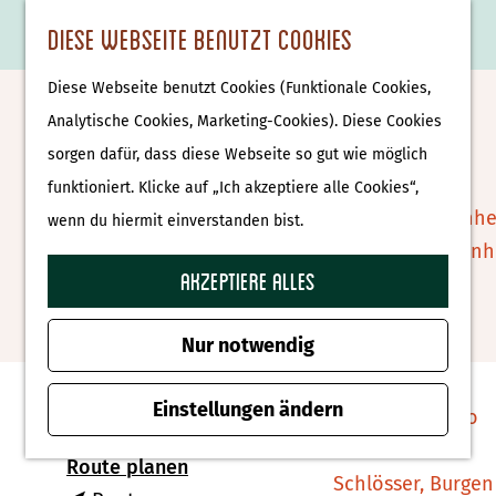
Essen & Trinken
K
F
S
Diese Webseite benutzt Cookies
S
Attraktionen &
a
a
u
M
G
u
Museen
Diese Webseite benutzt Cookies (Funktionale Cookies,
r
v
c
e
e
Palmen-Osterprozession
c
Museen
Analytische Cookies, Marketing-Cookies). Diese Cookies
t
o
h
n
h
h
sorgen dafür, dass diese Webseite so gut wie möglich
Denekamp
e
r
e
ü
e
e
Tierparks
funktioniert. Klicke auf „Ich akzeptiere alle Cookies“,
i
n
n
n
Affenpark Apenhe
wenn du hiermit einverstanden bist.
t
Zu Favoriten hin
Zu Favoriten hinzufügen
S
Burgers' Zoo Arn
e
i
Akzeptiere alles
Delfinarium
n
e
Harderwijk
Kontakt
z
Nur notwendig
u
Wellness
Nicolaasplein 5
r
Einstellungen ändern
Therme Bussloo
7591 MA Denekamp
H
b
Route planen
o
Schlösser, Burgen