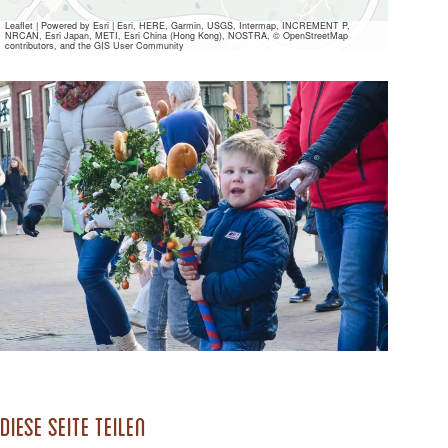
Leaflet
|
Powered by Esri | Esri, HERE, Garmin, USGS, Intermap, INCREMENT P,
NRCAN, Esri Japan, METI, Esri China (Hong Kong), NOSTRA, © OpenStreetMap
contributors, and the GIS User Community
Alle
Mediendateien
ansehen
Diese Seite teilen