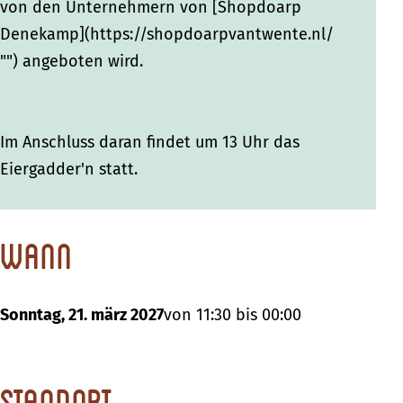
a
a
m
von den Unternehmern von [Shopdoarp
m
m
p
Denekamp](https://shopdoarpvantwente.nl/
p
p
"") angeboten wird.
Im Anschluss daran findet um 13 Uhr das
Eiergadder'n statt.
Wann
Sonntag, 21. märz 2027
von 11:30 bis 00:00
Standort