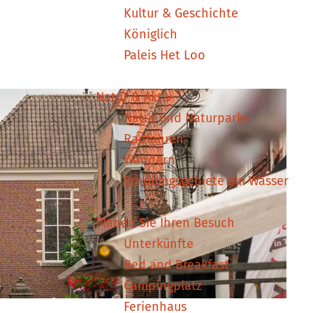
Kultur & Geschichte
Königlich
Paleis Het Loo
Natur & Aktiv
Natur und Naturparks
Radfahren
Wandern
Erholungsgebiete am Wasser
Planen Sie Ihren Besuch
Unterkünfte
Bed and Breakfast
Campingplatz
Ferienhaus