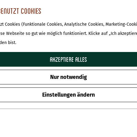
benutzt Cookies
t Cookies (Funktionale Cookies, Analytische Cookies, Marketing-Cooki
 ist nicht mehr verfügbar. Sehen Sie sich das
aktuelle An
ese Webseite so gut wie möglich funktioniert. Klicke auf „Ich akzeptier
den bist.
Siepelmarkt 2026
Akzeptiere alles
Zu Favoriten hinz
Zu Favoriten hinzufügen
Nur notwendig
Einstellungen ändern