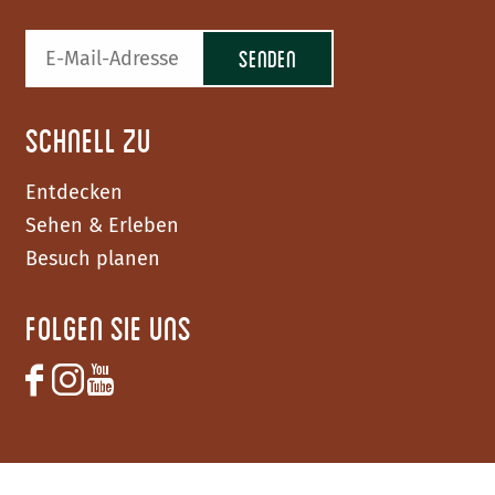
Schnell zu
Entdecken
Sehen & Erleben
Besuch planen
Folgen Sie uns
F
I
Y
a
n
o
c
s
u
e
t
T