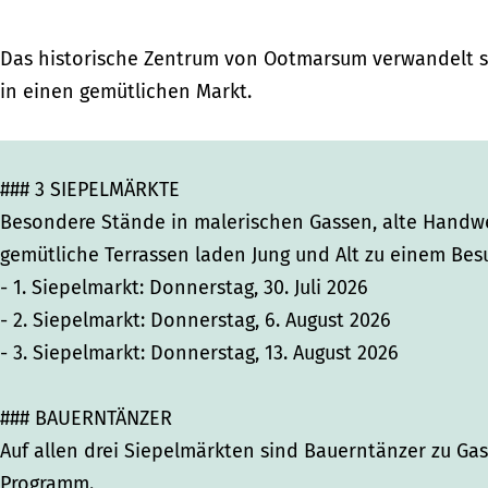
0
0
2
2
2
6
Das historische Zentrum von Ootmarsum verwandelt si
6
6
in einen gemütlichen Markt.
### 3 SIEPELMÄRKTE
Besondere Stände in malerischen Gassen, alte Handwe
gemütliche Terrassen laden Jung und Alt zu einem Bes
- 1. Siepelmarkt: Donnerstag, 30. Juli 2026
- 2. Siepelmarkt: Donnerstag, 6. August 2026
- 3. Siepelmarkt: Donnerstag, 13. August 2026
### BAUERNTÄNZER
Auf allen drei Siepelmärkten sind Bauerntänzer zu Gas
Programm.