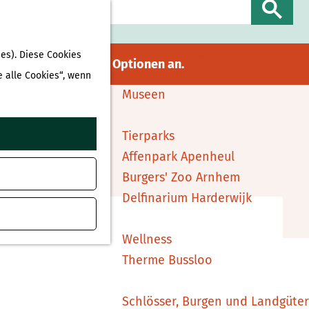
Sehen & Erleben
S
Shopping
u
Essen & Trinken
es). Diese Cookies
gebot
für verfügbare Optionen an.
c
Attraktionen & Museen
e alle Cookies“, wenn
h
Museen
e
n
Tierparks
Affenpark Apenheul
ufügen
Burgers' Zoo Arnhem
Delfinarium Harderwijk
Wellness
Therme Bussloo
Schlösser, Burgen und Landgüter