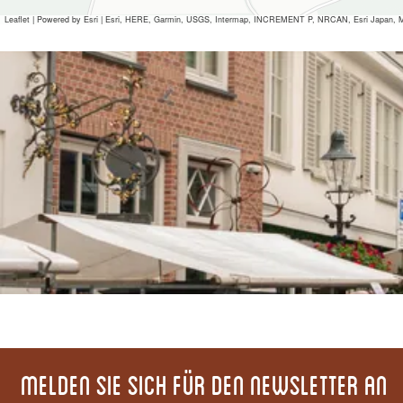
Leaflet
|
Powered by Esri | Esri, HERE, Garmin, USGS, Intermap, INCREMENT P, NRCAN, Esri Japan, M
Alle Mediendateien
Melden Sie sich für den Newsletter an