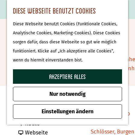
Essen & Trinken
K
F
S
Diese Webseite benutzt Cookies
S
Attraktionen &
a
a
u
M
G
u
Museen
Diese Webseite benutzt Cookies (Funktionale Cookies,
r
v
c
e
e
Springendall-Lauf 2026
c
Museen
Analytische Cookies, Marketing-Cookies). Diese Cookies
t
o
h
n
h
h
sorgen dafür, dass diese Webseite so gut wie möglich
e
r
e
ü
e
e
Tierparks
Zu Favoriten hin
funktioniert. Klicke auf „Ich akzeptiere alle Cookies“,
Zu Favoriten hinzufügen
i
n
n
n
Affenpark Apenhe
wenn du hiermit einverstanden bist.
t
S
Burgers' Zoo Arn
e
i
Akzeptiere alles
Delfinarium
Kontakt
n
e
Harderwijk
z
Nur notwendig
Brunninkhuisweg
u
Wellness
7662 PH Hezingen
r
Einstellungen ändern
Therme Bussloo
b
Route planen
H
b
i
Route
o
Schlösser, Burgen
i
a
s
Webseite