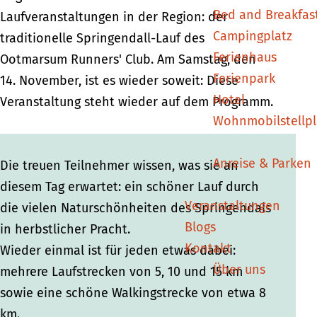
Bed and Breakfas
a
a
u
Laufveranstaltungen in der Region: der
Campingplatz
u
u
f
traditionelle Springendall-Lauf des
Ferienhaus
f
f
2
Ootmarsum Runners' Club. Am Samstag, den
Ferienpark
2
2
0
14. November, ist es wieder soweit: Diese
Hotel
0
0
2
Veranstaltung steht wieder auf dem Programm.
Wohnmobilstellpl
2
2
6
6
6
Anreise & Parken
Die treuen Teilnehmer wissen, was sie an
diesem Tag erwartet: ein schöner Lauf durch
Veranstaltungen
die vielen Naturschönheiten des Springendals
Blogs
in herbstlicher Pracht.
Kontakt
Wieder einmal ist für jeden etwas dabei:
Über uns
mehrere Laufstrecken von 5, 10 und 15 km
sowie eine schöne Walkingstrecke von etwa 8
km.