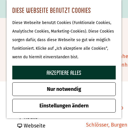
Essen & Trinken
K
F
S
Diese Webseite benutzt Cookies
S
Attraktionen &
a
a
u
M
G
u
Museen
Diese Webseite benutzt Cookies (Funktionale Cookies,
r
v
c
e
e
Talent im Haus
c
Museen
Analytische Cookies, Marketing-Cookies). Diese Cookies
t
o
h
n
h
h
sorgen dafür, dass diese Webseite so gut wie möglich
e
r
e
ü
e
e
Tierparks
Zu Favoriten hin
funktioniert. Klicke auf „Ich akzeptiere alle Cookies“,
Zu Favoriten hinzufügen
i
n
n
n
Affenpark Apenhe
wenn du hiermit einverstanden bist.
t
S
Burgers' Zoo Arn
e
i
Akzeptiere alles
Delfinarium
Kontakt
n
e
Harderwijk
z
Nur notwendig
Groote Markt
u
Wellness
7571 EC Oldenzaal
r
Einstellungen ändern
Therme Bussloo
b
Route planen
H
b
i
Route
o
Schlösser, Burgen
i
a
s
Webseite