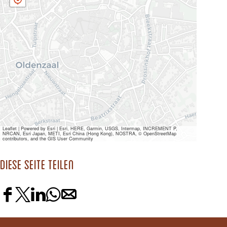
Leaflet
|
Powered by Esri | Esri, HERE, Garmin, USGS, Intermap, INCREMENT P,
NRCAN, Esri Japan, METI, Esri China (Hong Kong), NOSTRA, © OpenStreetMap
contributors, and the GIS User Community
Diese Seite teilen
D
D
D
D
D
i
i
i
i
i