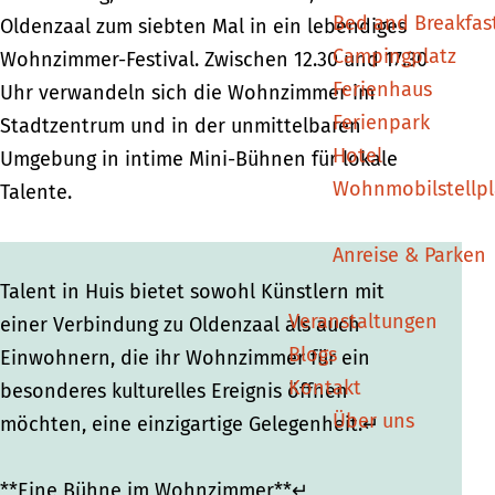
Bed and Breakfas
Oldenzaal zum siebten Mal in ein lebendiges
Campingplatz
Wohnzimmer-Festival. Zwischen 12.30 und 17.30
Ferienhaus
Uhr verwandeln sich die Wohnzimmer im
Ferienpark
Stadtzentrum und in der unmittelbaren
Hotel
Umgebung in intime Mini-Bühnen für lokale
Wohnmobilstellpl
Talente.
Anreise & Parken
Talent in Huis bietet sowohl Künstlern mit
Veranstaltungen
einer Verbindung zu Oldenzaal als auch
Blogs
Einwohnern, die ihr Wohnzimmer für ein
Kontakt
besonderes kulturelles Ereignis öffnen
Über uns
möchten, eine einzigartige Gelegenheit.↵
**Eine Bühne im Wohnzimmer**↵