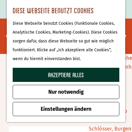
Essen & Trinken
K
F
S
Diese Webseite benutzt Cookies
S
Attraktionen &
a
a
u
M
G
u
Museen
Diese Webseite benutzt Cookies (Funktionale Cookies,
r
v
c
e
Es tut uns leid. Dieses Aktivität ist nicht mehr
e
c
Museen
Analytische Cookies, Marketing-Cookies). Diese Cookies
t
o
h
n
verfügbar. Sehen Sie sich das
aktuelle Angebot
für
h
h
sorgen dafür, dass diese Webseite so gut wie möglich
e
r
e
ü
verfügbare Optionen an.
e
e
Tierparks
funktioniert. Klicke auf „Ich akzeptiere alle Cookies“,
i
n
n
n
Affenpark Apenhe
wenn du hiermit einverstanden bist.
t
S
Viertägiger
Burgers' Zoo Arn
e
i
Akzeptiere alles
Delfinarium
Rollstuhlwettbewerb in
n
e
Harderwijk
Delden
z
Nur notwendig
u
Wellness
r
Einstellungen ändern
Zu Favoriten hin
Zu Favoriten hinzufügen
Therme Bussloo
H
o
Schlösser, Burgen