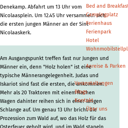
Bed and Breakfas
D
D
e
Denekamp. Abfahrt um 13 Uhr vom
Campingplatz
e
e
n
Nicolaasplein. Um 12.45 Uhr versammeln sich
Ferienhaus
n
n
e
die ersten jungen Männer an der Sint
Ferienpark
e
e
k
Nicolaaskerk.
Hotel
k
k
a
Wohnmobilstellpl
a
a
m
m
m
p
Am Ausgangspunkt treffen fast nur Jungen und
Anreise & Parken
p
p
Männer ein, denn "Holz holen" ist eine
typische Männerangelegenheit. Judas und
Veranstaltungen
Iskariot sind fast die ersten, die ankommen.
Blogs
Mehr als 20 Traktoren mit einem flachen
Kontakt
Wagen dahinter reihen sich in einer langen
Über uns
Schlange auf. Um genau 13 Uhr bricht die
Prozession zum Wald auf, wo das Holz für das
Osterfeuer geholt wird, und im Wald stapeln