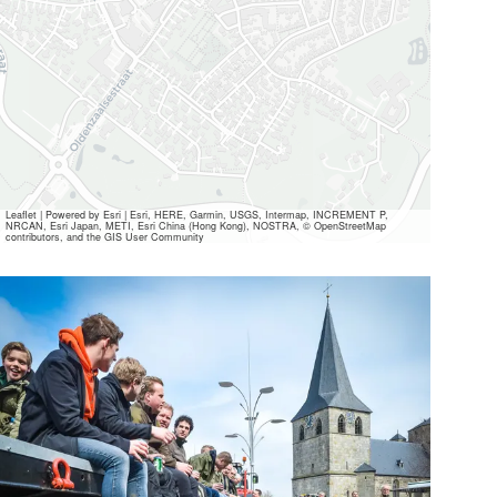
Leaflet
|
Powered by Esri | Esri, HERE, Garmin, USGS, Intermap, INCREMENT P,
NRCAN, Esri Japan, METI, Esri China (Hong Kong), NOSTRA, © OpenStreetMap
contributors, and the GIS User Community
Alle
Mediendateien
ansehen