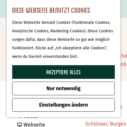
Essen & Trinken
K
F
S
Diese Webseite benutzt Cookies
S
Attraktionen &
a
a
u
M
G
u
Museen
Diese Webseite benutzt Cookies (Funktionale Cookies,
r
v
c
e
e
Osterholz holen Denekamp
c
Museen
Analytische Cookies, Marketing-Cookies). Diese Cookies
t
o
h
n
h
h
sorgen dafür, dass diese Webseite so gut wie möglich
e
r
e
ü
e
e
Tierparks
Zu Favoriten hin
funktioniert. Klicke auf „Ich akzeptiere alle Cookies“,
Zu Favoriten hinzufügen
i
n
n
n
Affenpark Apenhe
wenn du hiermit einverstanden bist.
t
S
Burgers' Zoo Arn
e
i
Akzeptiere alles
Delfinarium
Kontakt
n
e
Harderwijk
z
Nur notwendig
Nicolaasplein 5
u
Wellness
7591 MA Denekamp
r
Einstellungen ändern
Therme Bussloo
b
Route planen
H
b
i
Route
o
Schlösser, Burgen
i
a
s
Webseite