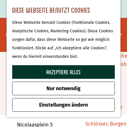
Essen & Trinken
K
F
S
Diese Webseite benutzt Cookies
S
Attraktionen &
a
a
u
M
G
u
Museen
Diese Webseite benutzt Cookies (Funktionale Cookies,
r
v
c
e
Es tut uns leid. Dieses Aktivität ist nicht mehr
e
c
Museen
Analytische Cookies, Marketing-Cookies). Diese Cookies
t
o
h
n
verfügbar. Sehen Sie sich das
aktuelle Angebot
für
h
h
sorgen dafür, dass diese Webseite so gut wie möglich
e
r
e
ü
verfügbare Optionen an.
e
e
Tierparks
funktioniert. Klicke auf „Ich akzeptiere alle Cookies“,
i
n
n
n
Affenpark Apenhe
wenn du hiermit einverstanden bist.
t
S
Hugo Markt Denekamp
Burgers' Zoo Arn
e
i
Akzeptiere alles
Delfinarium
n
e
Harderwijk
Zu Favoriten hin
Zu Favoriten hinzufügen
z
Nur notwendig
u
Wellness
r
Einstellungen ändern
Therme Bussloo
Kontakt
H
o
Schlösser, Burgen
Nicolaasplein 5