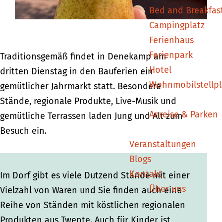
Bed and Breakfas
e
e
n
Campingplatz
n
n
e
Ferienhaus
e
e
k
Ferienpark
k
k
a
Traditionsgemäß findet in Denekamp am
Hotel
a
a
m
dritten Dienstag in den Bauferien ein
Wohnmobilstellpl
m
m
p
gemütlicher Jahrmarkt statt. Besondere
p
p
Stände, regionale Produkte, Live-Musik und
Anreise & Parken
gemütliche Terrassen laden Jung und Alt zum
Besuch ein.
Veranstaltungen
Blogs
Kontakt
Im Dorf gibt es viele Dutzend Stände mit einer
Über uns
Vielzahl von Waren und Sie finden auch eine
Reihe von Ständen mit köstlichen regionalen
Produkten aus Twente. Auch für Kinder ist