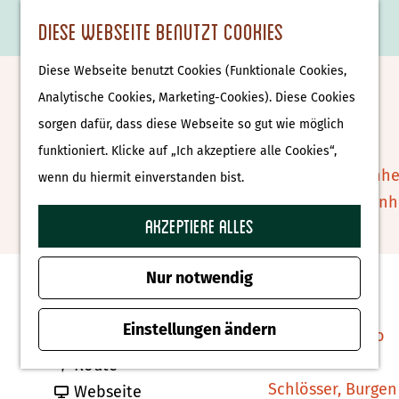
Essen & Trinken
K
F
S
Diese Webseite benutzt Cookies
S
Attraktionen &
a
a
u
M
G
u
Museen
Diese Webseite benutzt Cookies (Funktionale Cookies,
r
v
c
e
e
Osterfeuer Ootmarsum
c
Museen
Analytische Cookies, Marketing-Cookies). Diese Cookies
t
o
h
n
h
h
sorgen dafür, dass diese Webseite so gut wie möglich
e
r
e
ü
e
e
Tierparks
Zu Favoriten hin
funktioniert. Klicke auf „Ich akzeptiere alle Cookies“,
Zu Favoriten hinzufügen
i
n
n
n
Affenpark Apenhe
wenn du hiermit einverstanden bist.
t
S
Burgers' Zoo Arn
e
i
Akzeptiere alles
Delfinarium
Kontakt
n
e
Harderwijk
z
Nur notwendig
almelosestraat
u
Wellness
Ootmarsum
r
Einstellungen ändern
Therme Bussloo
b
Route planen
H
b
i
Route
o
Schlösser, Burgen
i
a
s
Webseite