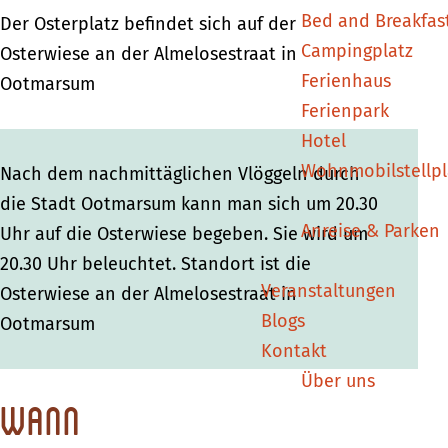
Bed and Breakfas
a
a
r
Der Osterplatz befindet sich auf der
Campingplatz
r
r
s
Osterwiese an der Almelosestraat in
Ferienhaus
s
s
u
Ootmarsum
Ferienpark
u
u
m
Hotel
m
m
Wohnmobilstellpl
Nach dem nachmittäglichen Vlöggeln durch
die Stadt Ootmarsum kann man sich um 20.30
Anreise & Parken
Uhr auf die Osterwiese begeben. Sie wird um
20.30 Uhr beleuchtet. Standort ist die
Veranstaltungen
Osterwiese an der Almelosestraat in
Blogs
Ootmarsum
Kontakt
Über uns
Wann