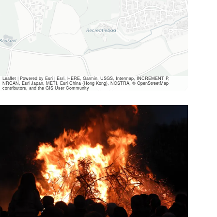
Leaflet
|
Powered by Esri | Esri, HERE, Garmin, USGS, Intermap, INCREMENT P,
NRCAN, Esri Japan, METI, Esri China (Hong Kong), NOSTRA, © OpenStreetMap
contributors, and the GIS User Community
Alle
Mediendateien
ansehen