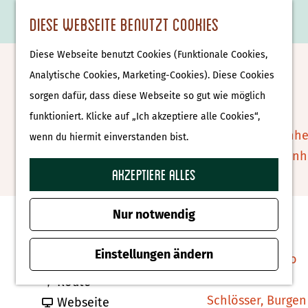
Essen & Trinken
K
F
S
Diese Webseite benutzt Cookies
S
Attraktionen &
a
a
u
M
G
u
Museen
Diese Webseite benutzt Cookies (Funktionale Cookies,
r
v
c
e
e
Hof van Salland
c
Museen
Analytische Cookies, Marketing-Cookies). Diese Cookies
t
o
h
n
h
h
sorgen dafür, dass diese Webseite so gut wie möglich
e
r
e
ü
e
e
Tierparks
Zu Favoriten hin
funktioniert. Klicke auf „Ich akzeptiere alle Cookies“,
Zu Favoriten hinzufügen
i
n
n
n
Affenpark Apenhe
wenn du hiermit einverstanden bist.
t
S
Burgers' Zoo Arn
e
i
Akzeptiere alles
Delfinarium
Kontakt
n
e
Harderwijk
z
Nur notwendig
Knollenhaarweg 7
u
Wellness
7447PP Hellendoorn
r
Einstellungen ändern
Therme Bussloo
b
Route planen
H
b
i
Route
o
Schlösser, Burgen
i
a
s
Webseite