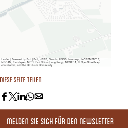
Leaflet
|
Powered by Esri | Esri, HERE, Garmin, USGS, Intermap, INCREMENT P,
NRCAN, Esri Japan, METI, Esri China (Hong Kong), NOSTRA, © OpenStreetMap
contributors, and the GIS User Community
Diese Seite teilen
D
D
D
D
D
i
i
i
i
i
e
e
e
e
e
Melden Sie sich für den Newsletter
s
s
s
s
s