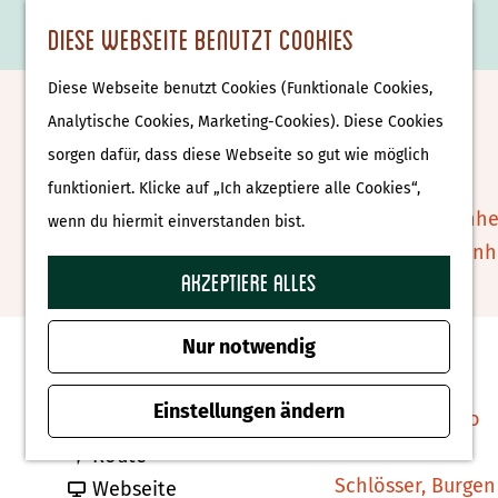
Essen & Trinken
K
F
S
Diese Webseite benutzt Cookies
S
Attraktionen &
a
a
u
M
G
u
Museen
Diese Webseite benutzt Cookies (Funktionale Cookies,
r
v
c
e
e
Hotel Brasserie De Pergola
c
Museen
Analytische Cookies, Marketing-Cookies). Diese Cookies
t
o
h
n
h
h
sorgen dafür, dass diese Webseite so gut wie möglich
e
r
e
ü
e
e
Tierparks
Zu Favoriten hin
funktioniert. Klicke auf „Ich akzeptiere alle Cookies“,
Zu Favoriten hinzufügen
i
n
n
n
Affenpark Apenhe
wenn du hiermit einverstanden bist.
t
S
Burgers' Zoo Arn
e
i
Akzeptiere alles
Delfinarium
Kontakt
n
e
Harderwijk
z
Nur notwendig
Ds. T.O. Hylkemaweg 7
u
Wellness
8355 CD Giethoorn
r
Einstellungen ändern
Therme Bussloo
b
Route planen
H
b
i
Route
o
Schlösser, Burgen
i
a
s
Webseite