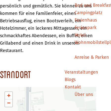
Bed and Breakfas
D
D
e
persönlich und gemütlich. Sie können zu uns
Campingplatz
e
e
P
kommen für eine Familienfeier, einen
Ferienhaus
P
P
e
Betriebsausflug, einen Bootsverleih, ein
Ferienpark
e
e
r
Hotelzimmer, ein leckeres Mittagessen, ein
Hotel
r
r
g
schmackhaftes Abendessen, ein Buffet, einen
Wohnmobilstellpl
g
g
o
Grillabend und einen Drink in unserem
o
o
l
Restaurant.
Anreise & Parken
l
l
a
a
a
Standort
Veranstaltungen
Blogs
Kontakt
Über uns
+
−