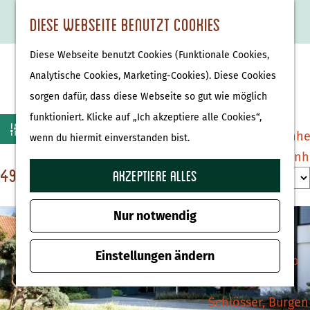
Essen & Trinken
K
F
S
Diese Webseite benutzt Cookies
S
Attraktionen &
a
a
u
M
G
u
Museen
Diese Webseite benutzt Cookies (Funktionale Cookies,
r
v
c
e
e
Übersicht Restaurants
c
Museen
Analytische Cookies, Marketing-Cookies). Diese Cookies
t
o
h
n
h
h
sorgen dafür, dass diese Webseite so gut wie möglich
e
r
e
ü
e
e
Tierparks
funktioniert. Klicke auf „Ich akzeptiere alle Cookies“,
W
S
i
n
Filter
n
n
Affenpark Apenhe
wenn du hiermit einverstanden bist.
o
t
a
S
Burgers' Zoo Arn
r
e
s
i
49 bis 72 von 103 Ergebnisse
S
Akzeptiere alles
Delfinarium
t
n
e
m
o
Harderwijk
i
z
r
Nur notwendig
ö
e
u
t
Wellness
c
r
r
Einstellungen ändern
i
Therme Bussloo
h
e
H
e
n
t
o
r
Schlösser, Burgen