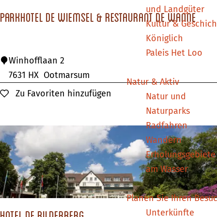
n
e
m
e
und Landgüter
a
Parkhotel de Wiemsel & Restaurant de Wanne
e
s
n
Kultur & Geschich
c
p
n
t
Königlich
h
a
a
Paleis Het Loo
d
:
P
Winhofflaan 2
g
c
u
a
7631 HX
Ootmarsum
e
h
Natur & Aktiv
u
r
Zu Favoriten hinzufügen
Zu Favoriten hinzufügen
:
Natur und
k
n
Naturparks
h
t
Radfahren
o
e
Wandern
t
Erholungsgebiete
r
e
am Wasser
n
l
e
d
Planen Sie Ihren Besu
e
h
Unterkünfte
Hotel De Bilderberg