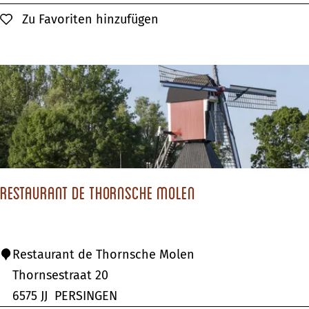
e
a
W
Zu Favoriten hinzufügen
Zu Favoriten hinzufügen
B
l
a
u
r
l
l
i
d
t
c
h
e
k
o
n
o
r
n
Restaurant de Thornsche Molen
R
Restaurant de Thornsche Molen
e
Thornsestraat 20
s
6575 JJ
PERSINGEN