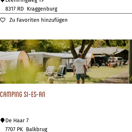
Leemringweg 19
e
8317 RD
Kraggenburg
t
Zu Favoriten hinzufügen
Zu Favoriten hinzufügen
l
d
e
W
i
l
d
s
Camping Si-Es-An
t
e
T
C
De Haar 7
u
a
7707 PK
Balkbrug