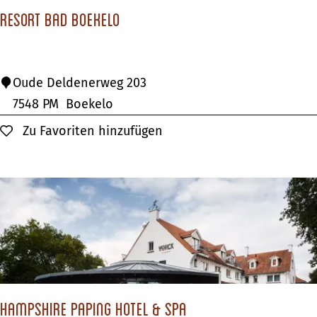
r
Resort Bad Boekelo
g
e
n
R
Oude Deldenerweg 203
e
7548 PM
Boekelo
s
Zu Favoriten hinzufügen
Zu Favoriten hinzufügen
o
r
t
B
a
d
B
o
Hampshire Paping Hotel & SPA
e