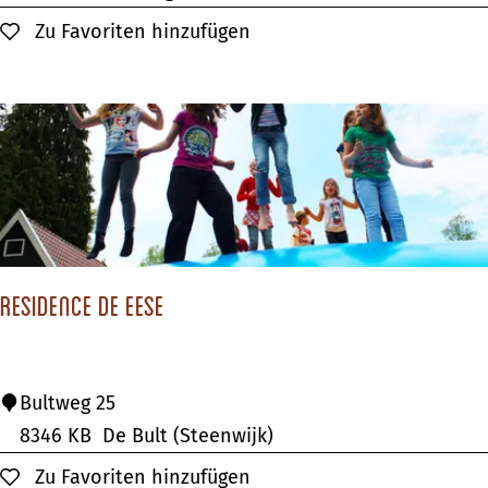
i
m
Zu Favoriten hinzufügen
Zu Favoriten hinzufügen
n
p
i
n
g
S
i
-
E
Residence de Eese
s
-
A
R
Bultweg 25
n
e
8346 KB
De Bult (Steenwijk)
s
Zu Favoriten hinzufügen
Zu Favoriten hinzufügen