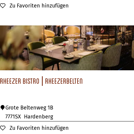
t
Zu Favoriten hinzufügen
Zu Favoriten hinzufügen
a
u
r
a
n
t
d
e
Rheezer Bistro | Rheezerbelten
T
h
o
R
Grote Beltenweg 1B
r
h
7771SX
Hardenberg
n
e
Zu Favoriten hinzufügen
Zu Favoriten hinzufügen
s