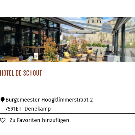
i
d
e
n
c
e
d
e
Hotel De Schout
E
e
s
H
Burgemeester Hoogklimmerstraat 2
e
o
7591ET
Denekamp
t
Zu Favoriten hinzufügen
Zu Favoriten hinzufügen
e