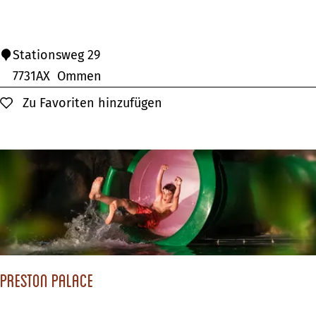
k
e
H
Stationsweg 29
l
a
7731AX
Ommen
o
m
Zu Favoriten hinzufügen
Zu Favoriten hinzufügen
p
s
h
i
r
e
P
a
Preston Palace
p
i