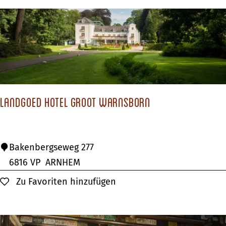
l
D
e
S
c
h
o
Landgoed Hotel Groot Warnsborn
u
t
L
Bakenbergseweg 277
a
6816 VP
ARNHEM
n
Zu Favoriten hinzufügen
Zu Favoriten hinzufügen
d
g
o