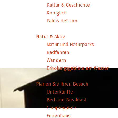
Kultur & Geschichte
Königlich
Paleis Het Loo
Natur & Aktiv
Natur und Naturparks
Radfahren
Wandern
Erholungsgebiete am Wasser
Planen Sie Ihren Besuch
Unterkünfte
Bed and Breakfast
Campingplatz
Ferienhaus