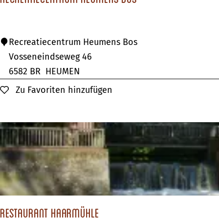
e
m
r
e
b
n
R
Recreatiecentrum Heumens Bos
e
e
Vosseneindseweg 46
?
r
c
6582 BR
HEUMEN
g
r
Zu Favoriten hinzufügen
Zu Favoriten hinzufügen
e
a
t
i
e
c
e
n
Restaurant Haarmühle
t