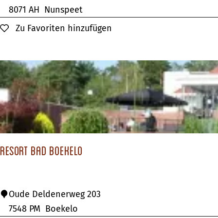
r
8071 AH
Nunspeet
f
Zu Favoriten hinzufügen
Zu Favoriten hinzufügen
g
a
s
t
h
a
u
s
Resort Bad Boekelo
R
Oude Deldenerweg 203
e
7548 PM
Boekelo