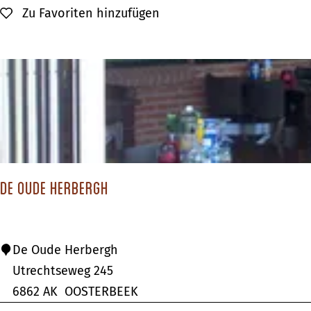
s
Zu Favoriten hinzufügen
Zu Favoriten hinzufügen
o
r
t
B
a
d
B
o
De Oude Herbergh
e
k
e
D
De Oude Herbergh
l
e
Utrechtseweg 245
o
O
6862 AK
OOSTERBEEK