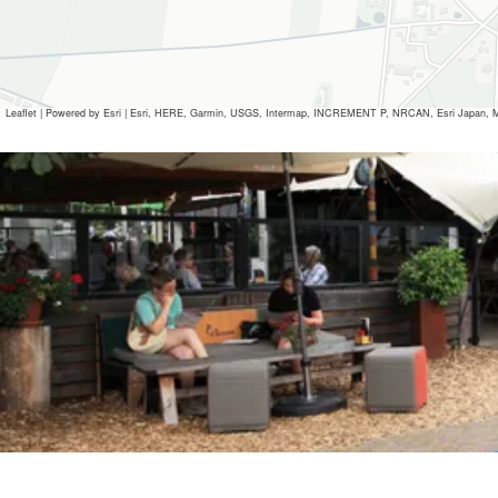
Leaflet
|
Powered by Esri | Esri, HERE, Garmin, USGS, Intermap, INCREMENT P, NRCAN, Esri Japan, M
Alle Mediendateien