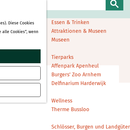
Sehen & Erleben
S
Shopping
u
Essen & Trinken
es). Diese Cookies
c
Attraktionen & Museen
e alle Cookies“, wenn
h
Museen
e
ufügen
n
Tierparks
Affenpark Apenheul
Burgers' Zoo Arnhem
Delfinarium Harderwijk
Wellness
Therme Bussloo
Schlösser, Burgen und Landgüter