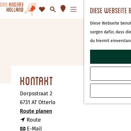
K
F
S
Diese Webseite 
a
a
u
M
G
Diese Webseite benutz
r
v
c
e
e
sorgen dafür, dass di
t
o
h
n
h
du hiermit einverstan
e
r
e
ü
e
i
n
n
t
S
e
i
Kontakt
n
e
z
Dorpsstraat 2
u
6731 AT Otterlo
r
b
Route planen
H
b
i
Route
o
i
b
s
E-Mail