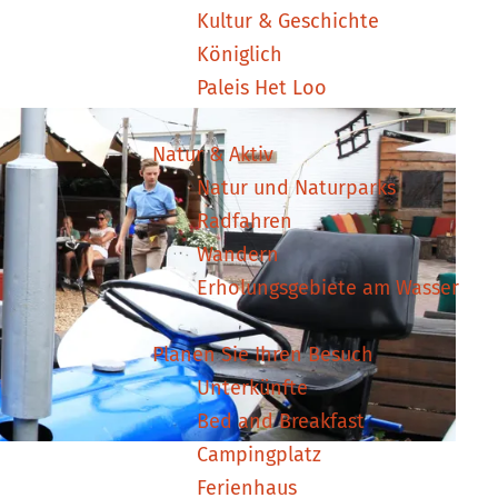
Kultur & Geschichte
Königlich
Paleis Het Loo
Natur & Aktiv
Natur und Naturparks
Radfahren
Wandern
Erholungsgebiete am Wasser
Planen Sie Ihren Besuch
Unterkünfte
Bed and Breakfast
Campingplatz
Ferienhaus