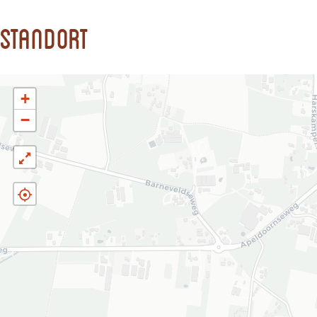
Standort
+
−