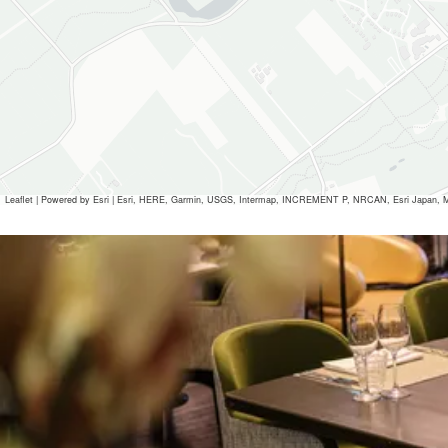
Leaflet
|
Powered by Esri | Esri, HERE, Garmin, USGS, Intermap, INCREMENT P, NRCAN, Esri Japan, M
Alle Mediendateien