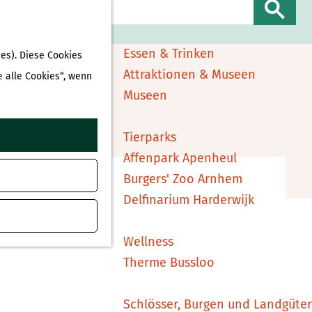
Sehen & Erleben
S
Shopping
u
Essen & Trinken
es). Diese Cookies
c
Attraktionen & Museen
e alle Cookies“, wenn
h
Museen
e
ufügen
n
Tierparks
Affenpark Apenheul
Burgers' Zoo Arnhem
Delfinarium Harderwijk
Wellness
Therme Bussloo
Schlösser, Burgen und Landgüter