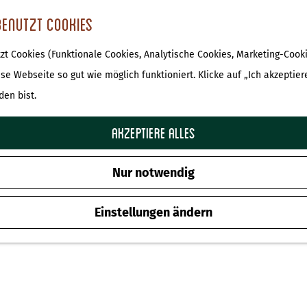
benutzt Cookies
t Cookies (Funktionale Cookies, Analytische Cookies, Marketing-Cooki
Rheezer Bistro | Rheezerbelten
ese Webseite so gut wie möglich funktioniert. Klicke auf „Ich akzeptier
den bist.
Zu Favoriten hinz
Zu Favoriten hinzufügen
Akzeptiere alles
Nur notwendig
Einstellungen ändern