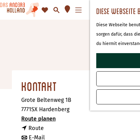
K
F
S
Diese Webseite 
a
a
u
M
G
Diese Webseite benutz
r
v
c
e
e
sorgen dafür, dass di
t
o
h
n
h
du hiermit einverstan
e
r
e
ü
e
i
n
n
t
S
e
i
Kontakt
n
e
z
Grote Beltenweg 1B
u
7771SX Hardenberg
r
b
Route planen
H
b
i
Route
o
i
b
s
E-Mail