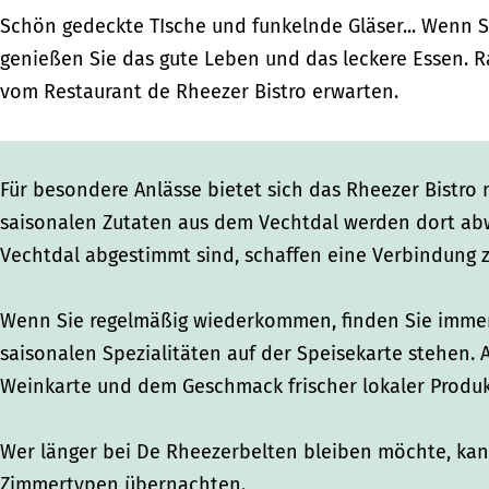
R
|
h
h
Schön gedeckte TIsche und funkelnde Gläser... Wenn S
h
R
e
e
genießen Sie das gute Leben und das leckere Essen. Ra
e
h
e
e
vom Restaurant de Rheezer Bistro erwarten.
e
e
z
z
z
e
e
e
e
z
r
r
Für besondere Anlässe bietet sich das Rheezer Bistro
r
e
b
b
saisonalen Zutaten aus dem Vechtdal werden dort abw
b
r
e
e
Vechtdal abgestimmt sind, schaffen eine Verbindung 
e
b
l
l
l
e
t
t
Wenn Sie regelmäßig wiederkommen, finden Sie immer
t
l
e
e
saisonalen Spezialitäten auf der Speisekarte stehen.
e
t
n
n
Weinkarte und dem Geschmack frischer lokaler Produk
n
e
n
Wer länger bei De Rheezerbelten bleiben möchte, ka
Zimmertypen übernachten.