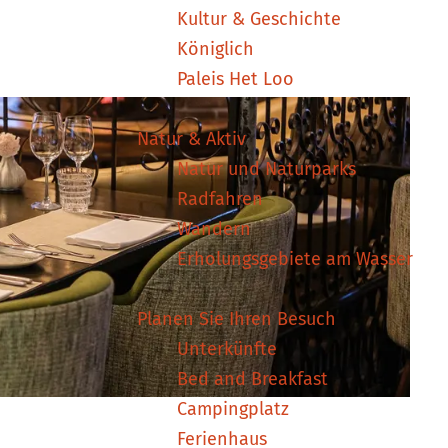
Kultur & Geschichte
Königlich
Paleis Het Loo
Natur & Aktiv
Natur und Naturparks
Radfahren
Wandern
Erholungsgebiete am Wasser
Planen Sie Ihren Besuch
Unterkünfte
Bed and Breakfast
Campingplatz
Ferienhaus