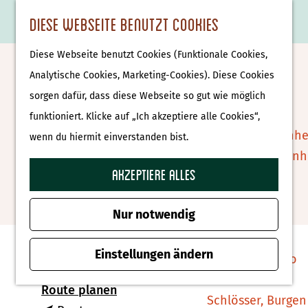
Essen & Trinken
K
F
S
Diese Webseite benutzt Cookies
S
Attraktionen &
a
a
u
M
G
u
Museen
Diese Webseite benutzt Cookies (Funktionale Cookies,
r
v
c
e
e
Rheezer Bistro |
c
Museen
Analytische Cookies, Marketing-Cookies). Diese Cookies
t
o
h
n
h
h
sorgen dafür, dass diese Webseite so gut wie möglich
Rheezerbelten
e
r
e
ü
e
e
Tierparks
funktioniert. Klicke auf „Ich akzeptiere alle Cookies“,
i
n
n
n
Affenpark Apenhe
wenn du hiermit einverstanden bist.
t
Zu Favoriten hin
Zu Favoriten hinzufügen
S
Burgers' Zoo Arn
e
i
Akzeptiere alles
Delfinarium
n
e
Harderwijk
Kontakt
z
Nur notwendig
u
Wellness
Grote Beltenweg 1B
r
Einstellungen ändern
Therme Bussloo
7771SX Hardenberg
H
b
Route planen
o
Schlösser, Burgen