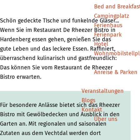
o
r
|
|
Bed and Breakfas
|
o
R
R
Campingplatz
R
|
h
h
Schön gedeckte TIsche und funkelnde Gläser...
Ferienhaus
h
R
e
e
Wenn Sie im Restaurant De Rheezer Bistro in
Ferienpark
e
h
e
e
Hardenberg essen gehen, genießen Sie das
Hotel
e
e
z
z
gute Leben und das leckere Essen. Raffiniert,
Wohnmobilstellpl
z
e
e
e
überraschend kulinarisch und gastfreundlich:
e
z
r
r
Das können Sie vom Restaurant de Rheezer
Anreise & Parken
r
e
b
b
Bistro erwarten.
b
r
e
e
Veranstaltungen
e
b
l
l
Blogs
l
e
t
t
Für besondere Anlässe bietet sich das Rheezer
Kontakt
t
l
e
e
Bistro mit Gewölbedecken und Ausblick in den
Über uns
e
t
n
n
Garten an. Mit regionalen und saisonalen
n
e
Zutaten aus dem Vechtdal werden dort