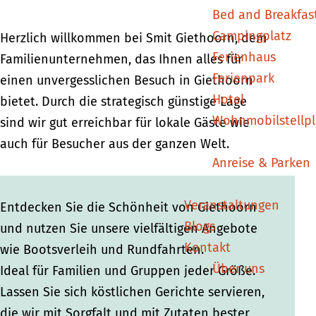
Bed and Breakfas
n
Campingplatz
Herzlich willkommen bei Smit Giethoorn, dem
Ferienhaus
Familienunternehmen, das Ihnen alles für
Ferienpark
einen unvergesslichen Besuch in Giethoorn
Hotel
bietet. Durch die strategisch günstige Lage
Wohnmobilstellpl
sind wir gut erreichbar für lokale Gäste wie
auch für Besucher aus der ganzen Welt.
Anreise & Parken
Veranstaltungen
Entdecken Sie die Schönheit von Giethoorn
Blogs
und nutzen Sie unsere vielfältigen Angebote
Kontakt
wie Bootsverleih und Rundfahrten.
Über uns
Ideal für Familien und Gruppen jeder Größe.
Lassen Sie sich köstlichen Gerichte servieren,
die wir mit Sorgfalt und mit Zutaten bester