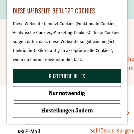
Essen & Trinken
K
F
S
Diese Webseite benutzt Cookies
S
Attraktionen &
a
a
u
M
G
u
Museen
Diese Webseite benutzt Cookies (Funktionale Cookies,
r
v
c
e
e
Smit Giethoorn
c
Museen
Analytische Cookies, Marketing-Cookies). Diese Cookies
t
o
h
n
h
h
sorgen dafür, dass diese Webseite so gut wie möglich
e
r
e
ü
e
e
Tierparks
Zu Favoriten hin
funktioniert. Klicke auf „Ich akzeptiere alle Cookies“,
Zu Favoriten hinzufügen
i
n
n
n
Affenpark Apenhe
wenn du hiermit einverstanden bist.
t
S
Burgers' Zoo Arn
e
i
Akzeptiere alles
Delfinarium
Kontakt
n
e
Harderwijk
z
Nur notwendig
Zuiderpad 58
u
Wellness
8355 CC Giethoorn
r
Einstellungen ändern
Therme Bussloo
b
Route planen
H
b
i
Route
o
Schlösser, Burgen
i
b
s
E-Mail