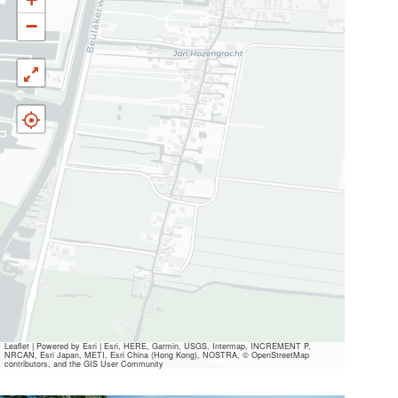
−
Leaflet
|
Powered by Esri | Esri, HERE, Garmin, USGS, Intermap, INCREMENT P,
NRCAN, Esri Japan, METI, Esri China (Hong Kong), NOSTRA, © OpenStreetMap
contributors, and the GIS User Community