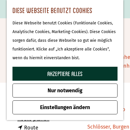
Essen & Trinken
K
F
S
Diese Webseite benutzt Cookies
S
Attraktionen &
a
a
u
M
G
u
Museen
Diese Webseite benutzt Cookies (Funktionale Cookies,
r
v
c
e
e
Camping de Koeksebelt
c
Museen
Analytische Cookies, Marketing-Cookies). Diese Cookies
t
o
h
n
h
h
sorgen dafür, dass diese Webseite so gut wie möglich
e
r
e
ü
e
e
Tierparks
Zu Favoriten hin
funktioniert. Klicke auf „Ich akzeptiere alle Cookies“,
Zu Favoriten hinzufügen
i
n
n
n
Affenpark Apenhe
wenn du hiermit einverstanden bist.
t
S
Burgers' Zoo Arn
e
i
Akzeptiere alles
Delfinarium
Kontakt
n
e
Harderwijk
z
Nur notwendig
Camping de Koeksebelt
u
Wellness
Zwolseweg 13
r
Einstellungen ändern
Therme Bussloo
7731BC Ommen
H
b
Route planen
o
Schlösser, Burgen
b
i
Route