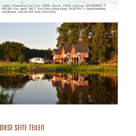
Leaflet
|
Powered by Esri | Esri, HERE, Garmin, USGS, Intermap, INCREMENT P,
NRCAN, Esri Japan, METI, Esri China (Hong Kong), NOSTRA, © OpenStreetMap
contributors, and the GIS User Community
Alle
Mediendateien
ansehen
Diese Seite teilen