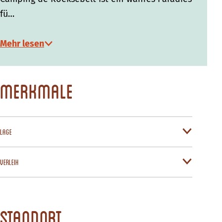
fü…
Mehr lesen
Merkmale
Lage
Verleih
Standort