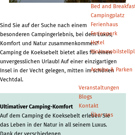
Bed and Breakfas
s
k
e
e
e
Campingplatz
e
s
b
k
b
Ferienhaus
b
e
e
s
e
Sind Sie auf der Suche nach einem
Ferienpark
e
b
l
e
l
besonderen Campingerlebnis, bei dem Luxus,
Hotel
l
e
t
b
t
Komfort und Natur zusammenkommen?
Wohnmobilstellpl
t
l
e
Camping de Koeksebelt bietet alles für einen
t
l
unvergesslichen Urlaub! Auf einer einzigartigen
Anreise & Parken
t
Insel in der Vecht gelegen, mitten im schönen
Vechtdal.
Veranstaltungen
Blogs
Kontakt
Ultimativer Camping-Komfort
Über uns
Auf dem Camping de Koeksebelt erleben Sie
das Leben in der Natur in all seinem Luxus.
Dank der verschiedenen