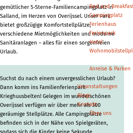
Bed and Breakfas
n
n
gemütlicher 5-Sterne-Familiencampingplatz in
Campingplatz
Salland, im Herzen von Overijssel. Unser Park
Ferienhaus
bietet großzügige Komfortstellplätze,
Ferienpark
verschiedene Mietmöglichkeiten und moderne
Hotel
Sanitäranlagen – alles für einen sorgenfreien
Wohnmobilstellpl
Urlaub.
Anreise & Parken
Suchst du nach einem unvergesslichen Urlaub?
Veranstaltungen
Dann komm ins Familienferienpark
Blogs
Krieghuusbelten! Gelegen im wunderschönen
Kontakt
Overijssel verfügen wir über mehr als 300
Über uns
geräumige Stellplätze. Alle Campingplätze
befinden sich in der Nähe von Spielgeräten,
sodass sich die Kinder keine Sekunde