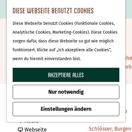
Essen & Trinken
K
F
S
Diese Webseite benutzt Cookies
S
Attraktionen &
a
a
u
M
G
u
Museen
Diese Webseite benutzt Cookies (Funktionale Cookies,
r
v
c
e
e
Krieghuusbelten
c
Museen
Analytische Cookies, Marketing-Cookies). Diese Cookies
t
o
h
n
h
h
sorgen dafür, dass diese Webseite so gut wie möglich
e
r
e
ü
e
e
Tierparks
Zu Favoriten hin
funktioniert. Klicke auf „Ich akzeptiere alle Cookies“,
Zu Favoriten hinzufügen
i
n
n
n
Affenpark Apenhe
wenn du hiermit einverstanden bist.
t
S
Burgers' Zoo Arn
e
i
Akzeptiere alles
Delfinarium
Kontakt
n
e
Harderwijk
z
Nur notwendig
Krieghuisweg 19
u
Wellness
8102 SV Raalte
r
Einstellungen ändern
Therme Bussloo
b
Route planen
H
b
i
Route
o
Schlösser, Burgen
i
a
s
Webseite