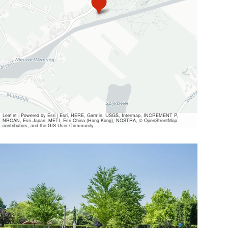
l
o
e
m
e
n
p
a
r
k
A
p
p
Leaflet
|
Powered by Esri | Esri, HERE, Garmin, USGS, Intermap, INCREMENT P,
NRCAN, Esri Japan, METI, Esri China (Hong Kong), NOSTRA, © OpenStreetMap
e
contributors, and the GIS User Community
l
t
Alle
e
r
Mediendateien
n
ansehen