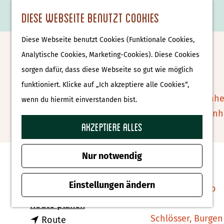
Essen & Trinken
K
F
S
Diese Webseite benutzt Cookies
S
Attraktionen &
a
a
u
M
G
u
Museen
Diese Webseite benutzt Cookies (Funktionale Cookies,
r
v
c
e
e
Bloemenpark Appeltern
c
Museen
Analytische Cookies, Marketing-Cookies). Diese Cookies
t
o
h
n
h
h
sorgen dafür, dass diese Webseite so gut wie möglich
e
r
e
ü
e
e
Tierparks
Zu Favoriten hin
funktioniert. Klicke auf „Ich akzeptiere alle Cookies“,
Zu Favoriten hinzufügen
i
n
n
n
Affenpark Apenhe
wenn du hiermit einverstanden bist.
t
S
Burgers' Zoo Arn
e
i
Akzeptiere alles
Delfinarium
Kontakt
n
e
Harderwijk
z
Nur notwendig
Tuinen van Appeltern
u
Wellness
Walstraat 2a
r
Einstellungen ändern
Therme Bussloo
6629 AD Appeltern
H
b
Route planen
o
Schlösser, Burgen
b
i
Route