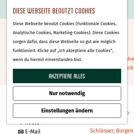
Essen & Trinken
K
F
S
Diese Webseite benutzt Cookies
S
Attraktionen &
a
a
u
M
G
u
Museen
Diese Webseite benutzt Cookies (Funktionale Cookies,
r
v
c
e
e
De Haeghehorst
c
Museen
Analytische Cookies, Marketing-Cookies). Diese Cookies
t
o
h
n
h
h
sorgen dafür, dass diese Webseite so gut wie möglich
e
r
e
ü
e
e
Tierparks
Zu Favoriten hin
funktioniert. Klicke auf „Ich akzeptiere alle Cookies“,
Zu Favoriten hinzufügen
i
n
n
n
Affenpark Apenhe
wenn du hiermit einverstanden bist.
t
S
Burgers' Zoo Arn
e
i
Akzeptiere alles
Delfinarium
Kontakt
n
e
Harderwijk
z
Nur notwendig
Fazantlaan 4
u
Wellness
3852 AM Ermelo
r
Einstellungen ändern
Therme Bussloo
b
Route planen
H
b
i
Route
o
Schlösser, Burgen
i
b
s
E-Mail