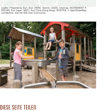
Leaflet
|
Powered by Esri | Esri, HERE, Garmin, USGS, Intermap, INCREMENT P,
NRCAN, Esri Japan, METI, Esri China (Hong Kong), NOSTRA, © OpenStreetMap
contributors, and the GIS User Community
Alle
Mediendateien
ansehen
Diese Seite teilen