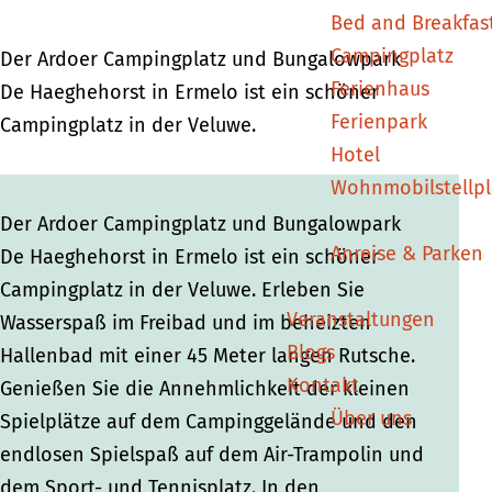
Bed and Breakfas
t
Campingplatz
Der Ardoer Campingplatz und Bungalowpark
Ferienhaus
De Haeghehorst in Ermelo ist ein schöner
Ferienpark
Campingplatz in der Veluwe.
Hotel
Wohnmobilstellpl
Der Ardoer Campingplatz und Bungalowpark
Anreise & Parken
De Haeghehorst in Ermelo ist ein schöner
Campingplatz in der Veluwe. Erleben Sie
Veranstaltungen
Wasserspaß im Freibad und im beheizten
Blogs
Hallenbad mit einer 45 Meter langen Rutsche.
Kontakt
Genießen Sie die Annehmlichkeit der kleinen
Über uns
Spielplätze auf dem Campinggelände und den
endlosen Spielspaß auf dem Air-Trampolin und
dem Sport- und Tennisplatz. In den