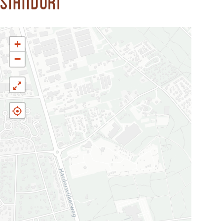
Standort
+
−