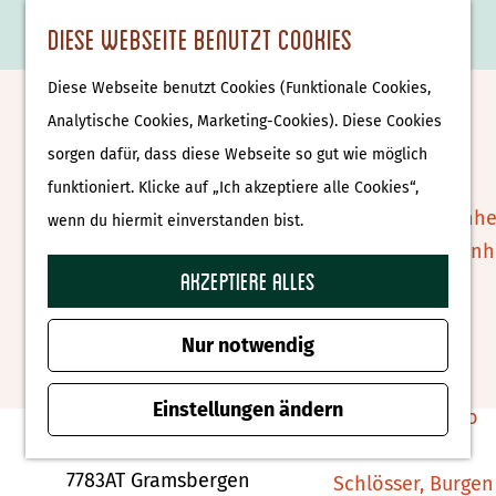
Essen & Trinken
K
F
S
Diese Webseite benutzt Cookies
S
Attraktionen &
a
a
u
M
G
u
Museen
Diese Webseite benutzt Cookies (Funktionale Cookies,
r
v
c
e
e
Historisch Cultureel
c
Museen
Analytische Cookies, Marketing-Cookies). Diese Cookies
t
o
h
n
h
h
sorgen dafür, dass diese Webseite so gut wie möglich
Vechtdal Info Centrum
e
r
e
ü
e
e
Tierparks
funktioniert. Klicke auf „Ich akzeptiere alle Cookies“,
i
n
Gramsbergen
n
n
Affenpark Apenhe
wenn du hiermit einverstanden bist.
t
S
Burgers' Zoo Arn
e
i
Akzeptiere alles
Zu Favoriten hin
Zu Favoriten hinzufügen
Delfinarium
n
e
Harderwijk
z
Nur notwendig
u
Wellness
Kontakt
r
Einstellungen ändern
Therme Bussloo
H
Meiboomplein 4
o
7783AT Gramsbergen
Schlösser, Burgen