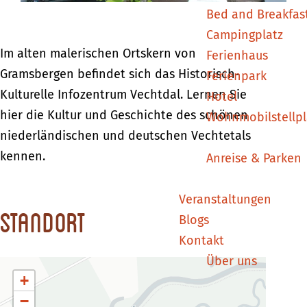
u
u
l
Bed and Breakfas
l
l
t
Campingplatz
t
t
u
Im alten malerischen Ortskern von
Ferienhaus
u
u
r
Gramsbergen befindet sich das Historisch-
Ferienpark
r
r
e
Kulturelle Infozentrum Vechtdal. Lernen Sie
Hotel
e
e
e
hier die Kultur und Geschichte des schönen
Wohnmobilstellpl
e
e
l
niederländischen und deutschen Vechtetals
l
l
V
kennen.
Anreise & Parken
V
V
e
e
e
c
Veranstaltungen
Standort
c
c
h
Blogs
h
h
t
Kontakt
t
t
d
Über uns
d
d
a
+
a
a
l
−