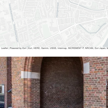
Leaflet
|
Powered by Esri | Esri, HERE, Garmin, USGS, Intermap, INCREMENT P, NRCAN, Esri Japan, M
Alle Mediendateien