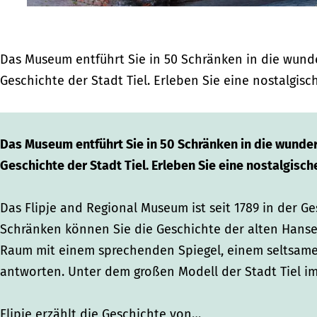
k
e
m
e
m
m
k
u
e
u
u
m
s
k
s
Das Museum entführt Sie in 50 Schränken in die wund
s
u
e
m
e
Geschichte der Stadt Tiel. Erleben Sie eine nostalgisc
e
s
u
u
u
u
e
m
s
m
m
u
e
Das Museum entführt Sie in 50 Schränken in die wunde
m
u
Geschichte der Stadt Tiel. Erleben Sie eine nostalgisch
m
Das Flipje and Regional Museum ist seit 1789 in der Ge
Schränken können Sie die Geschichte der alten Hanse
Raum mit einem sprechenden Spiegel, einem seltsamen
antworten. Unter dem großen Modell der Stadt Tiel im 
Flipje erzählt die Geschichte von…