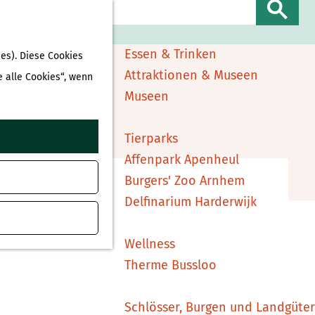
Sehen & Erleben
S
Shopping
u
Essen & Trinken
es). Diese Cookies
c
Attraktionen & Museen
e alle Cookies“, wenn
h
Museen
e
ufügen
n
Tierparks
Affenpark Apenheul
Burgers' Zoo Arnhem
Delfinarium Harderwijk
Wellness
Therme Bussloo
Schlösser, Burgen und Landgüter