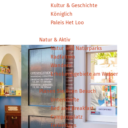
Kultur & Geschichte
Königlich
Paleis Het Loo
Natur & Aktiv
Natur und Naturparks
Radfahren
Wandern
Erholungsgebiete am Wasser
Planen Sie Ihren Besuch
Unterkünfte
Bed and Breakfast
Campingplatz
Ferienhaus