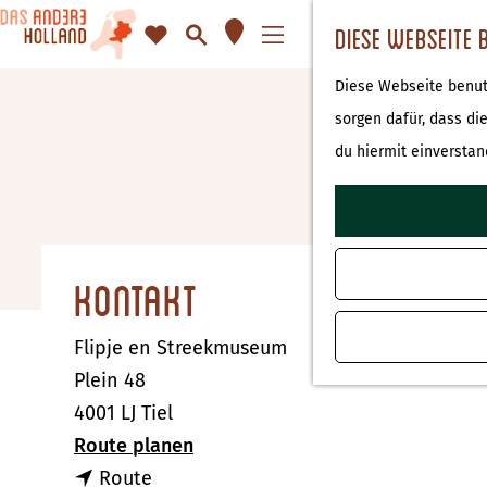
K
F
S
Diese Webseite 
a
a
u
M
G
Diese Webseite benutz
r
v
c
e
e
sorgen dafür, dass di
t
o
h
n
h
du hiermit einverstan
e
r
e
ü
e
i
n
n
t
S
e
i
Kontakt
n
e
z
Flipje en Streekmuseum
u
Plein 48
r
4001 LJ Tiel
H
b
Route planen
o
b
i
Route