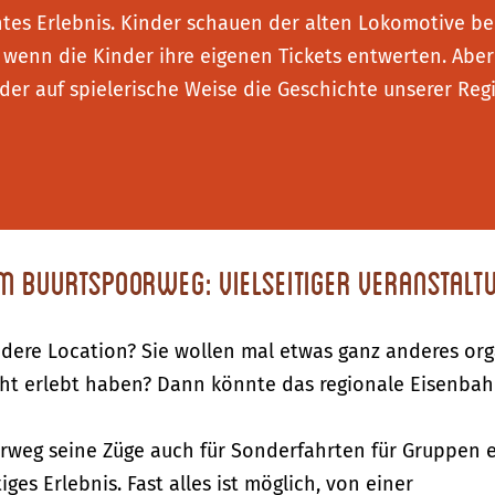
htes Erlebnis. Kinder schauen der alten Lokomotive be
, wenn die Kinder ihre eigenen Tickets entwerten. Aber
der auf spielerische Weise die Geschichte unserer Re
 Buurtspoorweg: Vielseitiger Veranstalt
ndere Location? Sie wollen mal etwas ganz anderes orga
 nicht erlebt haben? Dann könnte das regionale Eisen
rweg seine Züge auch für Sonderfahrten für Gruppen 
iges Erlebnis. Fast alles ist möglich, von einer