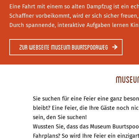
Eine Fahrt mit einem so alten Dampfzug ist ein ec
Schaffner vorbeikommt, wird er sich sicher freuen
Durch spannende, interaktive Aufgaben lernen Kin
Zur Webseite Museum Buurtspoorweg
Museum
Sie suchen für eine Feier eine ganz beso
bleibt? Eine Feier, die Ihre Gäste noch
sein, den Sie suchen!
Wussten Sie, dass das Museum Buurtspoo
Fahrplans? So wird Ihre Feier ein einzigart