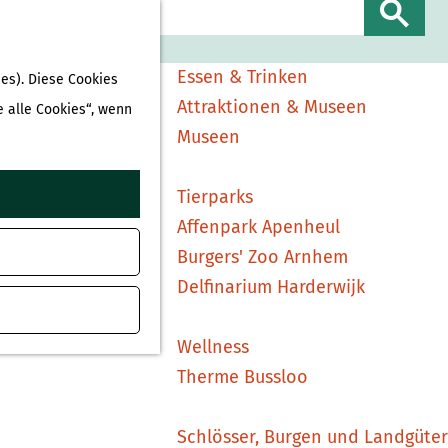
Sehen & Erleben
S
Shopping
u
Essen & Trinken
es). Diese Cookies
c
Attraktionen & Museen
e alle Cookies“, wenn
h
Museen
e
n
Tierparks
Affenpark Apenheul
Burgers' Zoo Arnhem
Delfinarium Harderwijk
Wellness
Therme Bussloo
Schlösser, Burgen und Landgüter