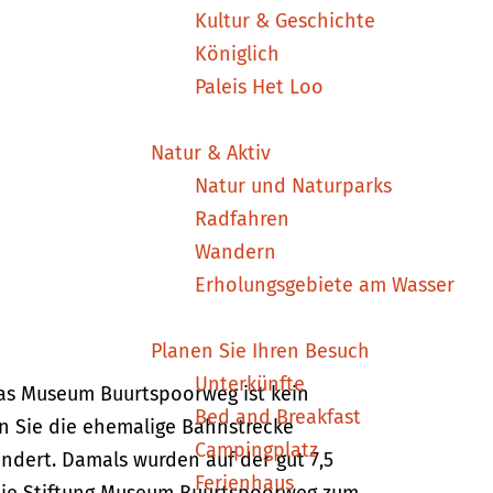
Kultur & Geschichte
Königlich
Paleis Het Loo
Natur & Aktiv
Natur und Naturparks
Radfahren
Wandern
Erholungsgebiete am Wasser
Planen Sie Ihren Besuch
Unterkünfte
as Museum Buurtspoorweg ist kein
Bed and Breakfast
n Sie die ehemalige Bahnstrecke
Campingplatz
ndert. Damals wurden auf der gut 7,5
Ferienhaus