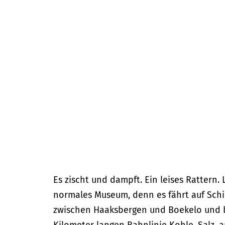
m
e
p
a
g
e
Es zischt und dampft. Ein leises Rattern.
normales Museum, denn es fährt auf Schi
zwischen Haaksbergen und Boekelo und beg