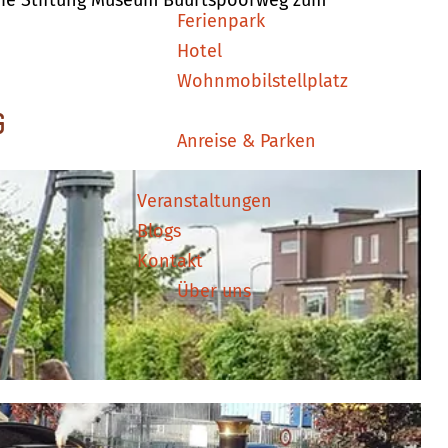
 die Stiftung Museum Buurtspoorweg zum
Ferienpark
Hotel
Wohnmobilstellplatz
g
Anreise & Parken
Veranstaltungen
Blogs
Kontakt
Über uns