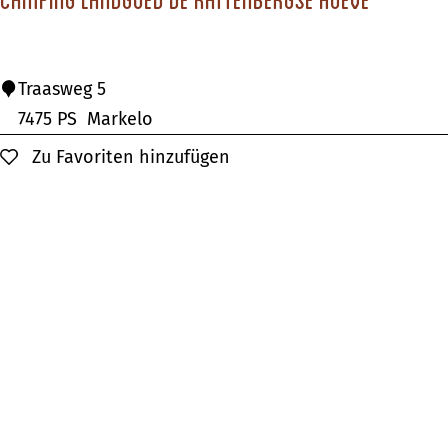
n
C
Traasweg 5
a
7475 PS
Markelo
m
Zu Favoriten hinzufügen
Zu Favoriten hinzufügen
p
i
n
g
L
a
n
d
g