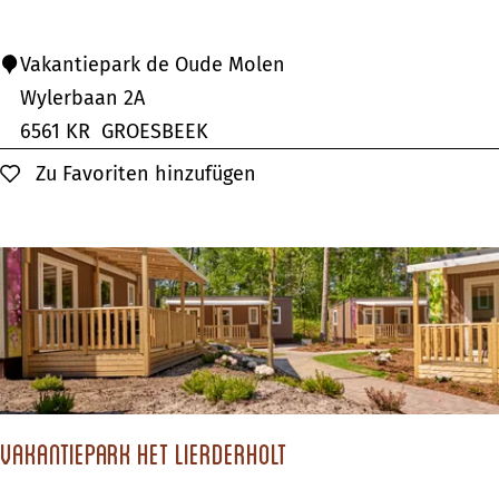
n
p
C
Vakantiepark de Oude Molen
l
a
Wylerbaan 2A
a
m
6561 KR
GROESBEEK
e
p
Zu Favoriten hinzufügen
Zu Favoriten hinzufügen
t
i
s
n
B
g
o
p
e
l
k
a
e
t
l
z
o
Vakantiepark het Lierderholt
d
e