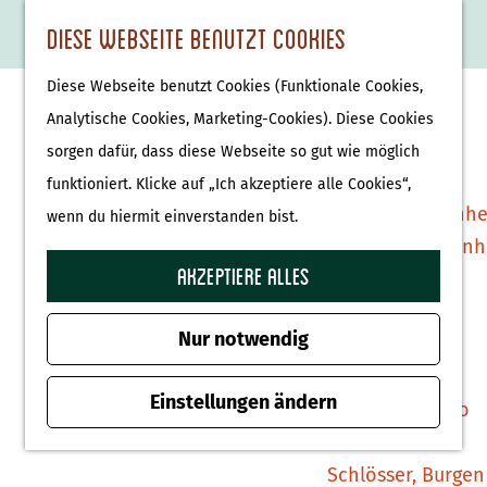
Essen & Trinken
K
F
S
Diese Webseite benutzt Cookies
S
Attraktionen &
a
a
u
M
G
u
Museen
Diese Webseite benutzt Cookies (Funktionale Cookies,
r
v
c
e
e
c
Museen
Analytische Cookies, Marketing-Cookies). Diese Cookies
t
o
h
n
h
h
sorgen dafür, dass diese Webseite so gut wie möglich
e
r
e
ü
e
e
Tierparks
funktioniert. Klicke auf „Ich akzeptiere alle Cookies“,
i
n
n
n
Affenpark Apenhe
wenn du hiermit einverstanden bist.
t
S
Burgers' Zoo Arn
e
i
Akzeptiere alles
Delfinarium
n
e
Harderwijk
z
Nur notwendig
u
Wellness
r
Einstellungen ändern
Therme Bussloo
H
o
Schlösser, Burgen