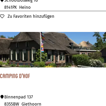
C
Schoolbosweg 10
m
a
8141PX
Heino
o
p
Zu Favoriten hinzufügen
Zu Favoriten hinzufügen
z
f
a
u
n
H
e
i
n
o
Camping d'Hof
C
Binnenpad 137
a
8355BW
Giethoorn