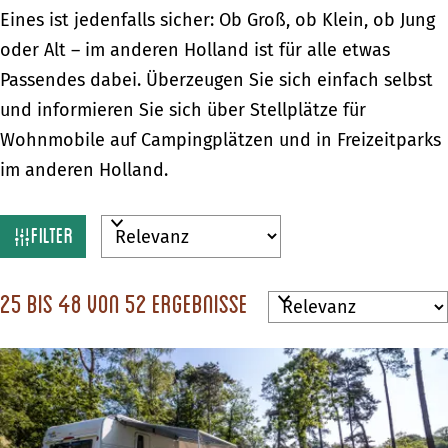
Eines ist jedenfalls sicher: Ob Groß, ob Klein, ob Jung
oder Alt – im anderen Holland ist für alle etwas
Passendes dabei. Überzeugen Sie sich einfach selbst
und informieren Sie sich über Stellplätze für
Wohnmobile auf Campingplätzen und in Freizeitparks
im anderen Holland.
W
S
Filter
o
a
r
s
25 bis 48 von 52 Ergebnisse
S
t
m
o
i
r
ö
e
t
c
r
i
h
e