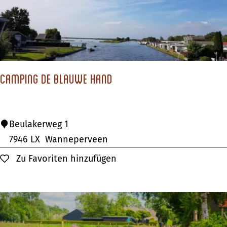
e
d
c
a
m
Camping de Blauwe Hand
p
i
n
C
Beulakerweg 1
g
a
7946 LX
Wanneperveen
H
m
Zu Favoriten hinzufügen
Zu Favoriten hinzufügen
e
p
t
i
M
n
e
g
u