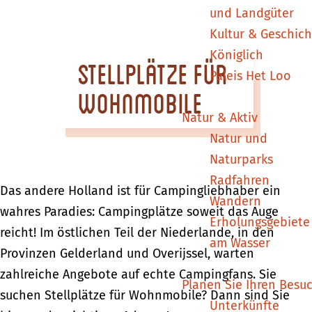
m
und Landgüter
e
Kultur & Geschich
p
Königlich
Stellplätze für
a
Paleis Het Loo
g
Wohnmobile
e
Natur & Aktiv
Natur und
Naturparks
Radfahren
Das andere Holland ist für Campingliebhaber ein
Wandern
wahres Paradies: Campingplätze soweit das Auge
Erholungsgebiete
reicht! Im östlichen Teil der Niederlande, in den
am Wasser
Provinzen Gelderland und Overijssel, warten
zahlreiche Angebote auf echte Campingfans. Sie
Planen Sie Ihren Besu
suchen Stellplätze für Wohnmobile? Dann sind Sie
Unterkünfte