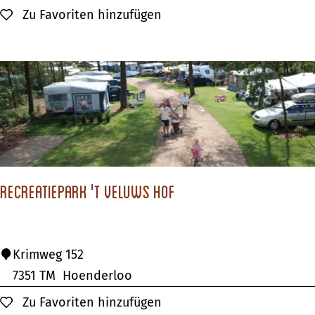
o
Zu Favoriten hinzufügen
Zu Favoriten hinzufügen
P
a
r
c
s
D
e
W
Recreatiepark 't Veluws Hof
i
j
e
R
Krimweg 152
W
e
7351 TM
Hoenderloo
e
c
Zu Favoriten hinzufügen
Zu Favoriten hinzufügen
r