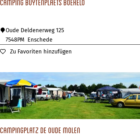
Camping Buytenplaets Boekelo
t
t
e
C
Oude Deldenerweg 125
B
a
7548PM
Enschede
e
m
Zu Favoriten hinzufügen
Zu Favoriten hinzufügen
r
p
g
i
n
g
B
u
y
t
Campingplatz de Oude Molen
e