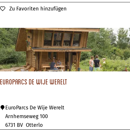
m
Zu Favoriten hinzufügen
Zu Favoriten hinzufügen
p
i
n
g
d
'
H
o
EuroParcs De Wije Werelt
f
E
EuroParcs De Wije Werelt
u
Arnhemseweg 100
r
6731 BV
Otterlo