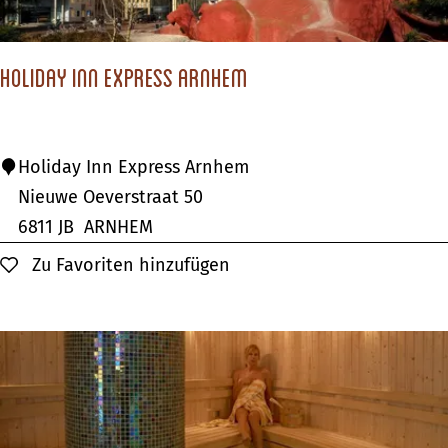
t
v
a
a
u
Holiday Inn Express Arnhem
n
r
B
a
e
n
H
Holiday Inn Express Arnhem
w
t
o
Nieuwe Oeverstraat 50
a
d
l
6811 JB
ARNHEM
r
e
i
Zu Favoriten hinzufügen
Zu Favoriten hinzufügen
i
W
d
n
a
a
g
n
y
n
I
e
n
n