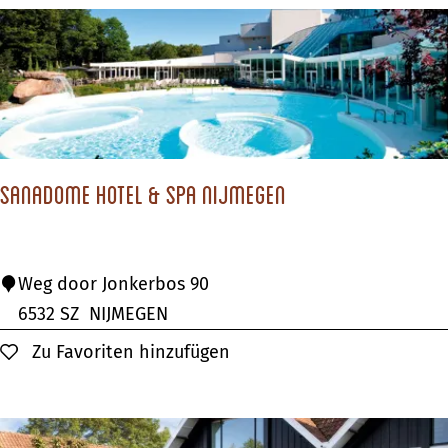
t
h
e
e
r
r
n
H
e
o
t
h
Sanadome Hotel & Spa Nijmegen
e
m
l
e
-
n
S
Weg door Jonkerbos 90
R
a
6532 SZ
NIJMEGEN
?
e
n
Zu Favoriten hinzufügen
Zu Favoriten hinzufügen
s
a
t
d
a
o
u