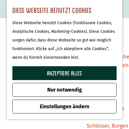
Essen & Trinken
K
F
S
Diese Webseite benutzt Cookies
S
Attraktionen &
a
a
u
M
G
u
Museen
Diese Webseite benutzt Cookies (Funktionale Cookies,
r
v
c
e
e
c
Museen
Analytische Cookies, Marketing-Cookies). Diese Cookies
t
o
h
n
h
h
sorgen dafür, dass diese Webseite so gut wie möglich
e
r
e
ü
e
e
Tierparks
funktioniert. Klicke auf „Ich akzeptiere alle Cookies“,
i
n
n
n
Affenpark Apenhe
wenn du hiermit einverstanden bist.
t
S
Burgers' Zoo Arn
e
i
Akzeptiere alles
Delfinarium
n
e
Harderwijk
z
Nur notwendig
u
Wellness
r
Einstellungen ändern
Therme Bussloo
H
o
Schlösser, Burgen