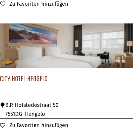
t
Zu Favoriten hinzufügen
Zu Favoriten hinzufügen
e
r
C
i
t
y
H
o
City Hotel Hengelo
t
e
l
C
B.P. Hofstedestraat 50
E
i
7551DG
Hengelo
n
t
Zu Favoriten hinzufügen
Zu Favoriten hinzufügen
s
y