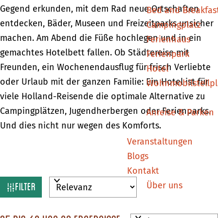
Gegend erkunden, mit dem Rad neue Ortschaften
Bed and Breakfas
entdecken, Bäder, Museen und Freizeitparks unsicher
Campingplatz
machen. Am Abend die Füße hochlegen und in ein
Ferienhaus
gemachtes Hotelbett fallen. Ob Städtereise mit
Ferienpark
Freunden, ein Wochenendausflug für frisch Verliebte
Hotel
oder Urlaub mit der ganzen Familie: Ein Hotel ist für
Wohnmobilstellpl
viele Holland-Reisende die optimale Alternative zu
Campingplätzen, Jugendherbergen oder Ferienparks.
Anreise & Parken
Und dies nicht nur wegen des Komforts.
Veranstaltungen
Blogs
Kontakt
W
S
Über uns
Filter
o
a
r