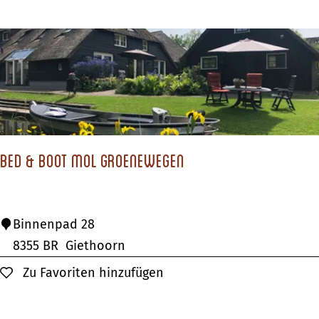
c
H
h
o
e
t
d
e
e
l
H
e
Bed & Boot Mol Groenewegen
n
g
e
B
Binnenpad 28
l
e
8355 BR
Giethoorn
o
d
Zu Favoriten hinzufügen
Zu Favoriten hinzufügen
&
B