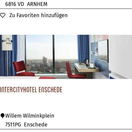
t
6816 VD
ARNHEM
e
Zu Favoriten hinzufügen
Zu Favoriten hinzufügen
l
P
a
p
e
n
d
a
InterCityHotel Enschede
l
I
Willem Wilminkplein
n
7511PG
Enschede