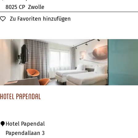
n
o
8025 CP
Zwolle
d
t
Zu Favoriten hinzufügen
Zu Favoriten hinzufügen
e
e
J
l
o
L
n
u
g
m
e
e
n
Hotel Papendal
H
Hotel Papendal
o
Papendallaan 3