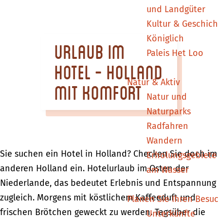
m
und Landgüter
e
Kultur & Geschich
p
Königlich
Urlaub im
a
Paleis Het Loo
g
Hotel - Holland
e
Natur & Aktiv
mit Komfort
Natur und
Naturparks
Radfahren
Wandern
Sie suchen ein Hotel in Holland? Checken Sie doch im
Erholungsgebiete
anderen Holland ein. Hotelurlaub im Osten der
am Wasser
Niederlande, das bedeutet Erlebnis und Entspannung
zugleich. Morgens mit köstlichem Kaffeeduft und
Planen Sie Ihren Besu
frischen Brötchen geweckt zu werden. Tagsüber die
Unterkünfte