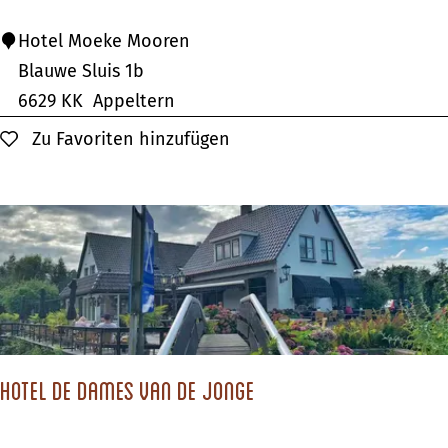
e
i
H
Hotel Moeke Mooren
d
o
Blauwe Sluis 1b
e
t
6629 KK
Appeltern
n
e
Zu Favoriten hinzufügen
Zu Favoriten hinzufügen
c
l
e
M
G
o
r
e
o
k
o
e
t
M
H
o
e
Hotel de Dames van de Jonge
o
i
r
d