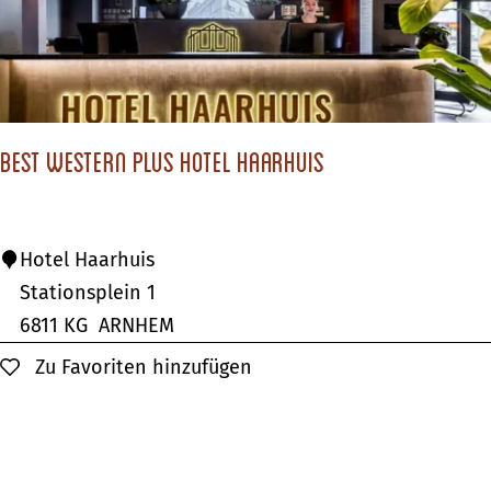
i
e
r
n
e
P
a
Best Western Plus Hotel Haarhuis
p
i
n
B
Hotel Haarhuis
g
e
Stationsplein 1
H
s
6811 KG
ARNHEM
o
t
Zu Favoriten hinzufügen
Zu Favoriten hinzufügen
t
W
e
e
l
s
&
t