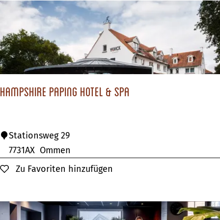
o
o
t
M
o
l
Hampshire Paping Hotel & SPA
G
r
o
H
Stationsweg 29
e
a
7731AX
Ommen
n
m
Zu Favoriten hinzufügen
Zu Favoriten hinzufügen
e
p
w
s
e
h
g