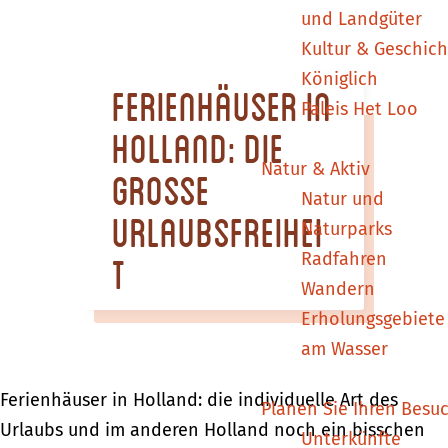
m
und Landgüter
e
Kultur & Geschich
p
Königlich
Ferienhäuser in
a
Paleis Het Loo
g
Holland: Die
e
Natur & Aktiv
grosse
Natur und
Urlaubsfreihei
Naturparks
Radfahren
t
Wandern
Erholungsgebiete
am Wasser
Ferienhäuser in Holland: die individuelle Art des
Planen Sie Ihren Besu
Urlaubs und im anderen Holland noch ein bisschen
Unterkünfte