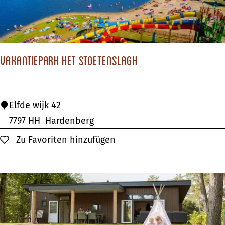
e
k
r
'
e
t
n
G
Vakantiepark Het Stoetenslagh
e
l
l
V
Elfde wijk 42
o
a
7797 HH
Hardenberg
o
k
Zu Favoriten hinzufügen
Zu Favoriten hinzufügen
a
n
t
i
e