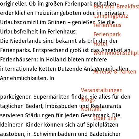
origineller. Ob im großen Ferienpark mit allen
Bed and Breakfas
erdenklichen Freizeitangeboten oder im privaten
Campingplatz
Urlaubsdomizil im Grünen – genießen Sie die
Ferienhaus
Urlaubsfreiheit im Ferienhaus.
Ferienpark
Die Niederlande sind bekannt als Erfinder der
Hotel
Ferienparks. Entsprechend groß ist das Angebot an
Wohnmobilstellpl
Ferienhäusern: In Holland bieten mehrere
internationale Ketten Dutzende Anlagen mit allen
Anreise & Parken
Annehmlichkeiten. In
Veranstaltungen
parkeigenen Supermärkten finden Sie alles für den
Blogs
täglichen Bedarf, Imbissbuden und Restaurants
Kontakt
servieren Stärkungen für jeden Geschmack. Die
Über uns
kleineren Kinder können sich auf Spielplätzen
austoben, in Schwimmbädern und Badeteichen