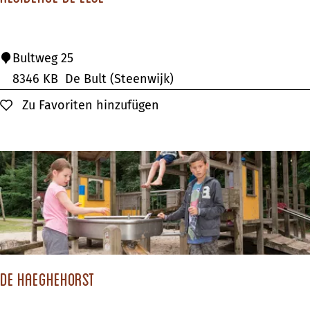
t
r
a
R
Bultweg 25
n
e
8346 KB
De Bult (Steenwijk)
d
s
Zu Favoriten hinzufügen
Zu Favoriten hinzufügen
i
d
e
n
c
e
d
e
De Haeghehorst
E
e