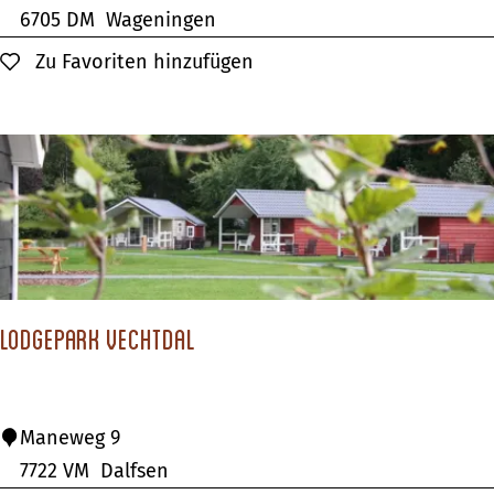
o
6705 DM
Wageningen
h
p
Zu Favoriten hinzufügen
Zu Favoriten hinzufügen
u
P
i
a
z
r
e
k
n
e
n
R
e
Lodgepark Vechtdal
c
r
e
L
Maneweg 9
a
o
7722 VM
Dalfsen
t