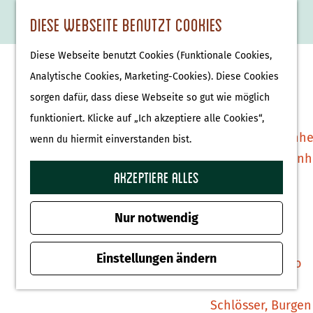
Essen & Trinken
K
F
S
Diese Webseite benutzt Cookies
S
Attraktionen &
a
a
u
M
G
u
Museen
Diese Webseite benutzt Cookies (Funktionale Cookies,
r
v
c
e
e
c
Museen
Analytische Cookies, Marketing-Cookies). Diese Cookies
t
o
h
n
h
h
sorgen dafür, dass diese Webseite so gut wie möglich
e
r
e
ü
e
e
Tierparks
funktioniert. Klicke auf „Ich akzeptiere alle Cookies“,
i
n
n
n
Affenpark Apenhe
wenn du hiermit einverstanden bist.
t
S
Burgers' Zoo Arn
e
i
Akzeptiere alles
Delfinarium
n
e
Harderwijk
z
Nur notwendig
u
Wellness
r
Einstellungen ändern
Therme Bussloo
H
o
Schlösser, Burgen