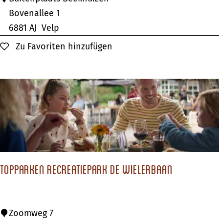
i
u
Bovenallee 1
n
i
6881 AJ
Velp
g
t
Zu Favoriten hinzufügen
Zu Favoriten hinzufügen
e
n
p
l
a
a
t
s
TopParken Recreatiepark de Wielerbaan
B
e
e
T
Zoomweg 7
k