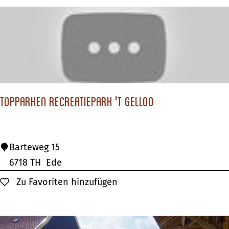
p
a
r
k
D
e
TopParken Recreatiepark 't Gelloo
W
e
e
T
Barteweg 15
r
o
6718 TH
Ede
r
p
Zu Favoriten hinzufügen
Zu Favoriten hinzufügen
i
P
b
a
b
r