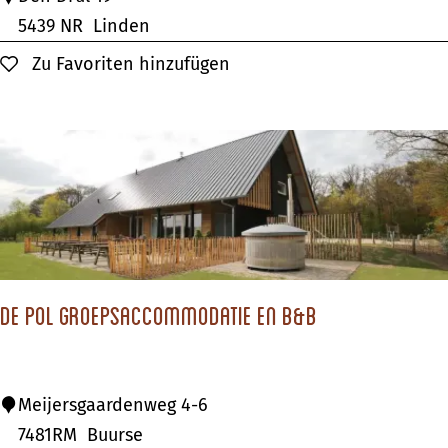
n
n
u
5439 NR
Linden
?
r
Zu Favoriten hinzufügen
Zu Favoriten hinzufügen
o
P
a
r
c
s
D
e
De Pol Groepsaccommodatie en B&B
K
r
a
D
Meijersgaardenweg 4-6
a
e
7481RM
Buurse
i