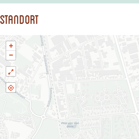
Standort
+
−