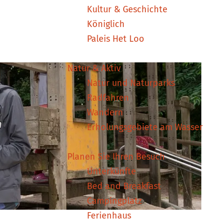
Kultur & Geschichte
Königlich
Paleis Het Loo
Natur & Aktiv
Natur und Naturparks
Radfahren
Wandern
Erholungsgebiete am Wasser
Planen Sie Ihren Besuch
Unterkünfte
Bed and Breakfast
Campingplatz
Ferienhaus