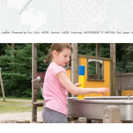
Leaflet
|
Powered by Esri | Esri, HERE, Garmin, USGS, Intermap, INCREMENT P, NRCAN, Esri Japan, M
Alle Mediendateien