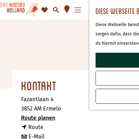
K
F
S
Diese Webseite 
a
a
u
M
G
Diese Webseite benutz
r
v
c
e
e
sorgen dafür, dass di
t
o
h
n
h
du hiermit einverstan
e
r
e
ü
e
i
n
n
t
S
e
i
Kontakt
n
e
z
Fazantlaan 4
u
3852 AM Ermelo
r
b
Route planen
H
b
i
Route
o
i
b
s
E-Mail