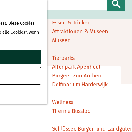
Sehen & Erleben
S
Shopping
u
Essen & Trinken
es). Diese Cookies
c
Attraktionen & Museen
e alle Cookies“, wenn
h
Museen
e
ufügen
n
Tierparks
Affenpark Apenheul
Burgers' Zoo Arnhem
Delfinarium Harderwijk
Wellness
Therme Bussloo
Schlösser, Burgen und Landgüter