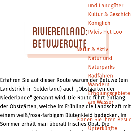
m
und Landgüter
e
Kultur & Geschich
p
Königlich
Rivierenland:
a
Paleis Het Loo
g
Betuweroute
e
Natur & Aktiv
Natur und
Naturparks
Radfahren
Erfahren Sie auf dieser Route warum der Betuwe (ein
Wandern
Landstrich in Gelderland) auch „Obstgarten der
Erholungsgebiete
Niederlande“ genannt wird. Die Route führt entlang
am Wasser
der Obstgärten, welche im Frühling die Landschaft mit
einem weiß/rosa-farbigem Blütenkleid bedecken. Im
Planen Sie Ihren Besu
Sommer erhält man überall frisches Obst. Die
Unterkünfte