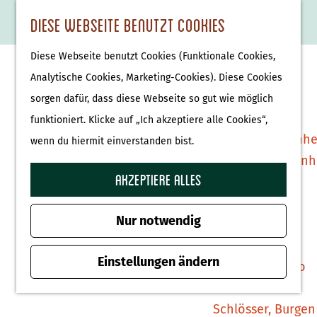
Essen & Trinken
K
F
S
Diese Webseite benutzt Cookies
S
Attraktionen &
a
a
u
M
G
u
Museen
Diese Webseite benutzt Cookies (Funktionale Cookies,
r
v
c
e
e
c
Museen
Analytische Cookies, Marketing-Cookies). Diese Cookies
t
o
h
n
h
h
sorgen dafür, dass diese Webseite so gut wie möglich
e
r
e
ü
e
e
Tierparks
funktioniert. Klicke auf „Ich akzeptiere alle Cookies“,
i
n
n
n
Affenpark Apenhe
wenn du hiermit einverstanden bist.
t
S
Burgers' Zoo Arn
e
i
Akzeptiere alles
Delfinarium
n
e
Harderwijk
z
Nur notwendig
u
Wellness
r
Einstellungen ändern
Therme Bussloo
H
o
Schlösser, Burgen