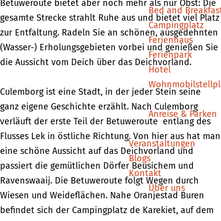
Betuweroute bietet aber noch mehr als nur Obst: Die
Bed and Breakfas
gesamte Strecke strahlt Ruhe aus und bietet viel Platz
Campingplatz
zur Entfaltung. Radeln Sie an schönen, ausgedehnten
Ferienhaus
(Wasser-) Erholungsgebieten vorbei und genießen Sie
Ferienpark
die Aussicht vom Deich über das Deichvorland.
Hotel
Wohnmobilstellpl
Culemborg ist eine Stadt, in der jeder Stein seine
ganz eigene Geschichte erzählt. Nach Culemborg
Anreise & Parken
verläuft der erste Teil der Betuweroute entlang des
Flusses Lek in östliche Richtung. Von hier aus hat man
Veranstaltungen
eine schöne Aussicht auf das Deichvorland und
Blogs
passiert die gemütlichen Dörfer Beusichem und
Kontakt
Ravenswaaij. Die Betuweroute folgt Wegen durch
Über uns
Wiesen und Weideflächen. Nahe Oranjestad Buren
befindet sich der Campingplatz de Karekiet, auf dem