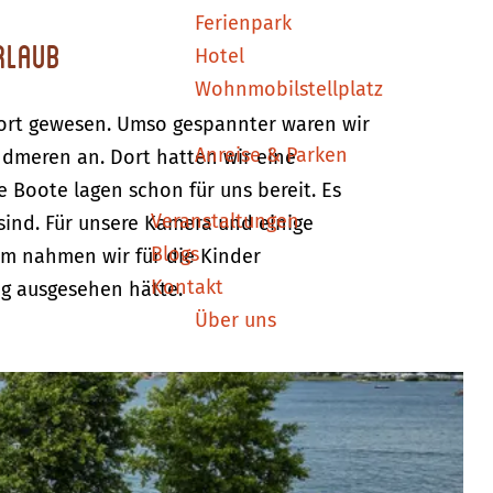
Ferienpark
Urlaub
Hotel
Wohnmobilstellplatz
dort gewesen. Umso gespannter waren wir
Anreise & Parken
ndmeren an. Dort hatten wir eine
 Boote lagen schon für uns bereit. Es
Veranstaltungen
sind. Für unsere Kamera und einige
Blogs
m nahmen wir für die Kinder
Kontakt
ig ausgesehen hätte.
Über uns