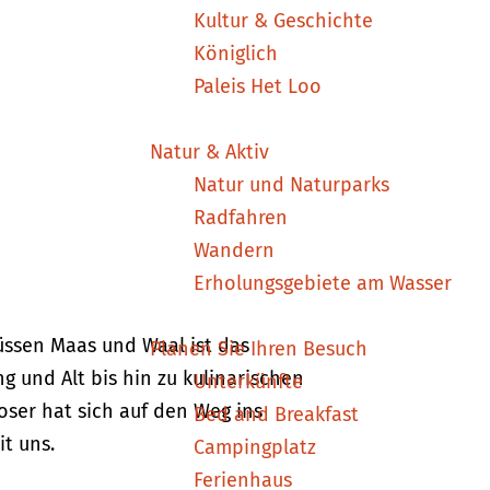
Kultur & Geschichte
Königlich
Paleis Het Loo
Natur & Aktiv
Natur und Naturparks
Radfahren
Wandern
Erholungsgebiete am Wasser
üssen Maas und Waal ist das
Planen Sie Ihren Besuch
g und Alt bis hin zu kulinarischen
Unterkünfte
ser hat sich auf den Weg ins
Bed and Breakfast
t uns.
Campingplatz
Ferienhaus