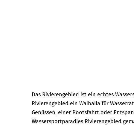
m
e
p
a
g
e
Das Rivierengebied ist ein echtes Wasser
Rivierengebied ein Walhalla für Wasserrat
Genüssen, einer Bootsfahrt oder Entspan
Wassersportparadies Rivierengebied gema