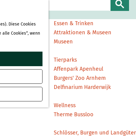
Sehen & Erleben
S
Shopping
u
Essen & Trinken
es). Diese Cookies
c
Attraktionen & Museen
e alle Cookies“, wenn
h
Museen
e
n
Tierparks
Affenpark Apenheul
Burgers' Zoo Arnhem
Delfinarium Harderwijk
Wellness
Therme Bussloo
Schlösser, Burgen und Landgüter