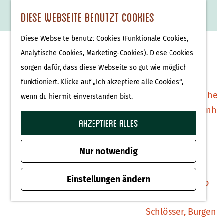
Essen & Trinken
K
F
S
Diese Webseite benutzt Cookies
S
Attraktionen &
a
a
u
M
G
u
Museen
Diese Webseite benutzt Cookies (Funktionale Cookies,
r
v
c
e
e
c
Museen
Analytische Cookies, Marketing-Cookies). Diese Cookies
t
o
h
n
h
h
sorgen dafür, dass diese Webseite so gut wie möglich
e
r
e
ü
e
e
Tierparks
funktioniert. Klicke auf „Ich akzeptiere alle Cookies“,
i
n
n
n
Affenpark Apenhe
wenn du hiermit einverstanden bist.
t
S
Burgers' Zoo Arn
e
i
Akzeptiere alles
Delfinarium
n
e
Harderwijk
z
Nur notwendig
u
Wellness
r
Einstellungen ändern
Therme Bussloo
H
o
Schlösser, Burgen