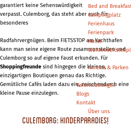
garantiert keine Sehenswürdigkeit
Bed and Breakfas
verpasst. Culemborg, das steht aber auch für
Campingplatz
besonderes
Ferienhaus
Ferienpark
Radfahrvergnügen. Beim FIETSSTOP am Yachthafen
Hotel
kann man seine eigene Route zusammenstellen und
Wohnmobilstellpl
Culemborg so auf eigene Faust erkunden. Für
Shoppingfreunde
sind hingegen die kleinen,
Anreise & Parken
einzigartigen Boutiquen genau das Richtige.
Gemütliche Cafés laden dazu ein, zwischendurch eine
Veranstaltungen
kleine Pause einzulegen.
Blogs
Kontakt
Über uns
Culemborg: Kinderparadies!