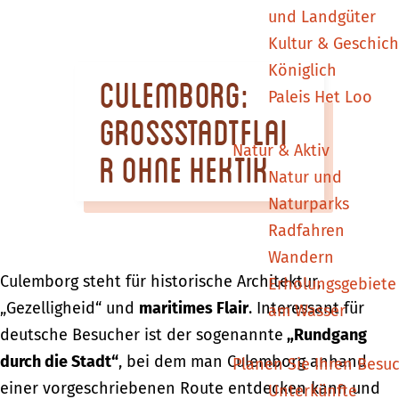
m
und Landgüter
e
Kultur & Geschich
p
Königlich
Culemborg:
a
Paleis Het Loo
g
Grossstadtflai
e
Natur & Aktiv
r ohne Hektik
Natur und
Naturparks
Radfahren
Wandern
Culemborg steht für historische Architektur,
Erholungsgebiete
„Gezelligheid“ und
maritimes Flair
. Interessant für
am Wasser
deutsche Besucher ist der sogenannte
„Rundgang
durch die Stadt“
, bei dem man Culemborg anhand
Planen Sie Ihren Besu
einer vorgeschriebenen Route entdecken kann und
Unterkünfte