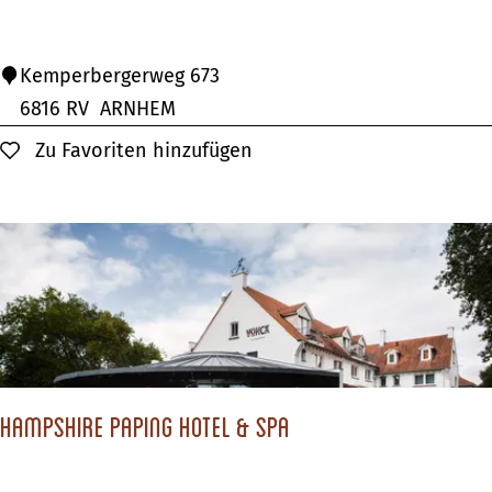
l
a
P
Kemperbergerweg 673
t
f
6816 RV
ARNHEM
t
a
Zu Favoriten hinzufügen
Zu Favoriten hinzufügen
e
n
l
n
a
k
n
u
d
c
h
e
n
Hampshire Paping Hotel & SPA
h
a