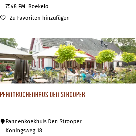
g
e
7548 PM
Boekelo
H
s
Zu Favoriten hinzufügen
Zu Favoriten hinzufügen
o
o
t
r
e
t
l
B
&
a
S
d
P
B
A
o
Pfannkuchenhaus Den Strooper
e
k
e
P
Pannenkoekhuis Den Strooper
l
f
Koningsweg 18
o