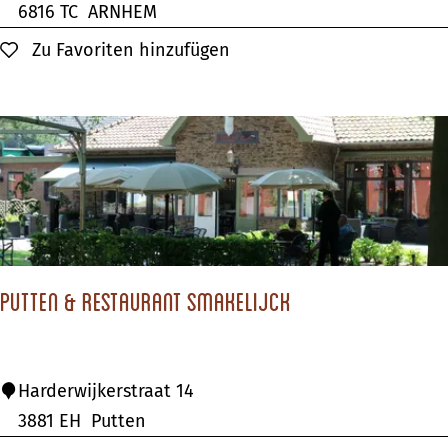
a
6816 TC
ARNHEM
n
Zu Favoriten hinzufügen
Zu Favoriten hinzufügen
n
k
u
c
h
e
n
h
PUTTEN & RESTAURANT SMAKELIJCK
a
u
s
P
Harderwijkerstraat 14
D
U
3881 EH
Putten
e