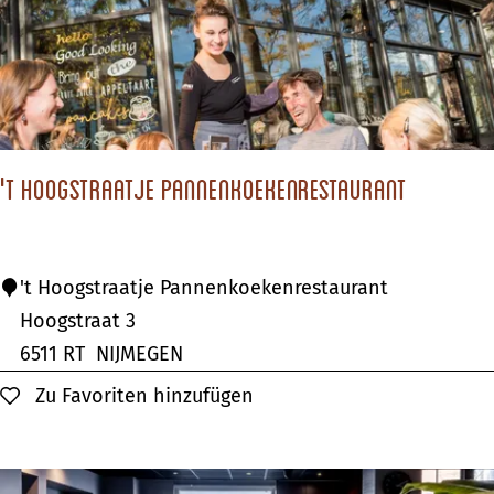
d
h
o
o
r
n
't Hoogstraatje Pannenkoekenrestaurant
'
't Hoogstraatje Pannenkoekenrestaurant
t
Hoogstraat 3
H
6511 RT
NIJMEGEN
o
Zu Favoriten hinzufügen
Zu Favoriten hinzufügen
o
g
s