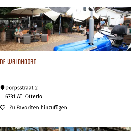
o
e
p
r
i
g
a
D
e
R
De Waldhoorn
o
o
s
D
Dorpsstraat 2
e
6731 AT
Otterlo
W
Zu Favoriten hinzufügen
Zu Favoriten hinzufügen
a
l