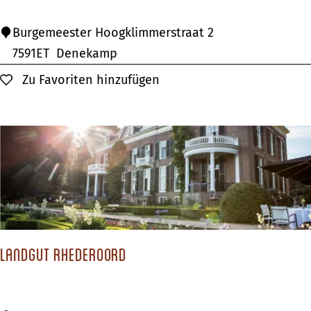
H
Burgemeester Hoogklimmerstraat 2
o
7591ET
Denekamp
t
Zu Favoriten hinzufügen
Zu Favoriten hinzufügen
e
l
D
e
S
c
h
o
Landgut Rhederoord
u
t