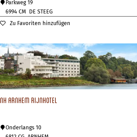
L
Parkweg 19
a
6994 CM
DE STEEG
n
Zu Favoriten hinzufügen
Zu Favoriten hinzufügen
d
g
u
t
R
h
e
d
NH Arnhem Rijnhotel
e
r
o
N
Onderlangs 10
o
H
6812 CG
ARNHEM