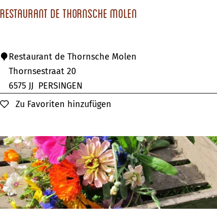
e
Restaurant de Thornsche Molen
n
b
o
R
Restaurant de Thornsche Molen
o
e
Thornsestraat 20
t
s
6575 JJ
PERSINGEN
N
t
Zu Favoriten hinzufügen
Zu Favoriten hinzufügen
i
a
j
u
m
r
e
a
g
n
e
t
n
d
e