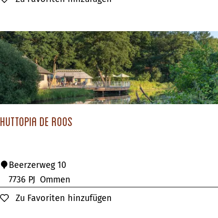
l
a
n
t
i
e
d
o
r
Huttopia De Roos
p
D
e
H
Beerzerweg 10
J
u
7736 PJ
Ommen
u
t
Zu Favoriten hinzufügen
Zu Favoriten hinzufügen
t
t
b