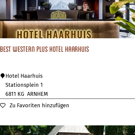
t
r
a
a
t
Best Western Plus Hotel Haarhuis
j
e
P
B
Hotel Haarhuis
a
e
Stationsplein 1
n
s
6811 KG
ARNHEM
n
t
Zu Favoriten hinzufügen
Zu Favoriten hinzufügen
e
W
n
e
k
s
o