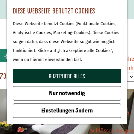
Essen & Trinken
K
F
S
Diese Webseite benutzt Cookies
S
Attraktionen &
a
a
u
M
G
u
Museen
Diese Webseite benutzt Cookies (Funktionale Cookies,
r
v
c
e
e
Übersicht Restaurants
c
Museen
Analytische Cookies, Marketing-Cookies). Diese Cookies
t
o
h
n
h
h
sorgen dafür, dass diese Webseite so gut wie möglich
e
r
e
ü
e
e
Tierparks
funktioniert. Klicke auf „Ich akzeptiere alle Cookies“,
W
S
i
n
Filter
n
n
Affenpark Apenhe
wenn du hiermit einverstanden bist.
o
t
a
S
Burgers' Zoo Arn
r
e
s
i
73 bis 96 von 103 Ergebnisse
S
Akzeptiere alles
Delfinarium
t
n
e
m
o
Harderwijk
i
z
r
Nur notwendig
ö
e
u
t
Wellness
c
r
r
Einstellungen ändern
i
Therme Bussloo
h
e
H
e
n
t
o
r
Schlösser, Burgen