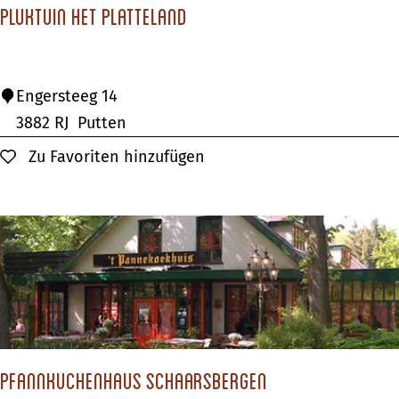
Pluktuin Het Platteland
T
h
o
P
Engersteeg 14
r
l
3882 RJ
Putten
n
u
Zu Favoriten hinzufügen
Zu Favoriten hinzufügen
s
k
c
t
h
u
e
i
M
n
o
H
l
e
e
t
n
Pfannkuchenhaus Schaarsbergen
P