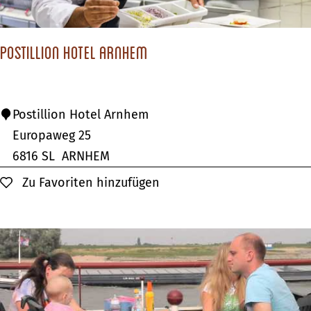
e
l
Postillion Hotel Arnhem
P
Postillion Hotel Arnhem
o
Europaweg 25
s
6816 SL
ARNHEM
t
Zu Favoriten hinzufügen
Zu Favoriten hinzufügen
i
l
l
i
o
n