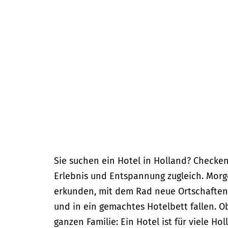
m
e
p
a
g
e
Sie suchen ein Hotel in Holland? Checke
Erlebnis und Entspannung zugleich. Morg
erkunden, mit dem Rad neue Ortschaften
und in ein gemachtes Hotelbett fallen. O
ganzen Familie: Ein Hotel ist für viele 