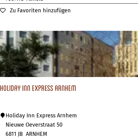
s
t
Zu Favoriten hinzufügen
Zu Favoriten hinzufügen
e
e
l
l
&
H
R
u
e
i
s
s
t
v
a
a
u
Holiday Inn Express Arnhem
n
r
B
a
e
n
H
Holiday Inn Express Arnhem
w
t
o
Nieuwe Oeverstraat 50
a
d
l
6811 JB
ARNHEM
r