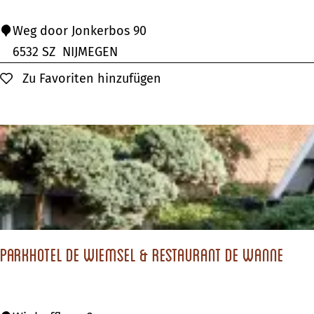
e
-
n
S
Weg door Jonkerbos 90
R
a
6532 SZ
NIJMEGEN
?
e
n
Zu Favoriten hinzufügen
Zu Favoriten hinzufügen
s
a
t
d
a
o
u
m
r
e
a
H
n
o
t
t
D
Parkhotel de Wiemsel & Restaurant de Wanne
e
e
l
B
&
r