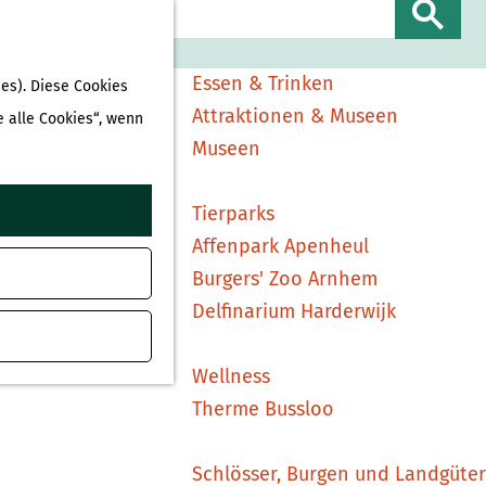
Sehen & Erleben
S
Shopping
u
Essen & Trinken
es). Diese Cookies
c
Attraktionen & Museen
e alle Cookies“, wenn
h
Museen
e
n
Tierparks
Affenpark Apenheul
Burgers' Zoo Arnhem
Delfinarium Harderwijk
Wellness
Therme Bussloo
Schlösser, Burgen und Landgüter