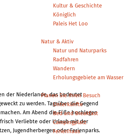
Kultur & Geschichte
Königlich
Paleis Het Loo
Natur & Aktiv
Natur und Naturparks
Radfahren
Wandern
Erholungsgebiete am Wasser
ten der Niederlande, das bedeutet
Planen Sie Ihren Besuch
geweckt zu werden. Tagsüber die Gegend
Unterkünfte
r machen. Am Abend die Füße hochlegen
Bed and Breakfast
frisch Verliebte oder Urlaub mit der
Campingplatz
ätzen, Jugendherbergen oder Ferienparks.
Ferienhaus