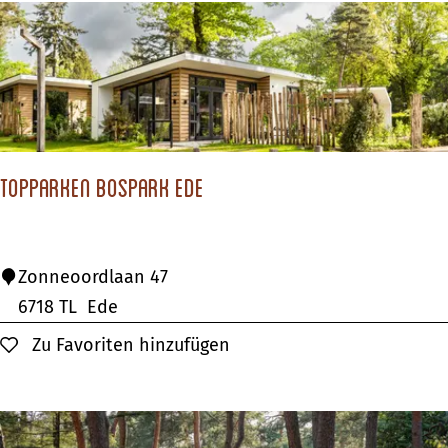
p
a
r
k
M
ö
TopParken Bospark Ede
l
k
e
T
Zonneoordlaan 47
o
6718 TL
Ede
p
Zu Favoriten hinzufügen
Zu Favoriten hinzufügen
P
a
r