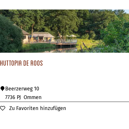
h
u
i
z
e
n
Huttopia De Roos
H
Beerzerweg 10
u
7736 PJ
Ommen
t
Zu Favoriten hinzufügen
Zu Favoriten hinzufügen
t
o