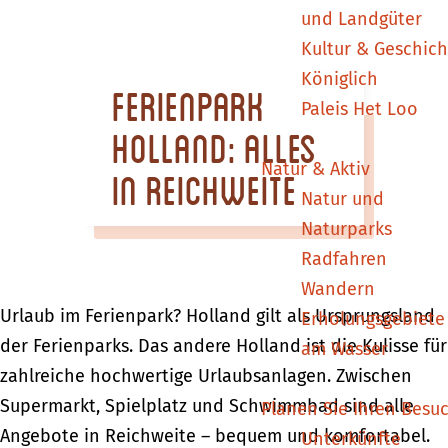
m
und Landgüter
e
Kultur & Geschich
p
Königlich
Ferienpark
a
Paleis Het Loo
g
Holland: Alles
e
Natur & Aktiv
in Reichweite
Natur und
Naturparks
Radfahren
Wandern
Urlaub im Ferienpark? Holland gilt als Ursprungsland
Erholungsgebiete
der Ferienparks. Das andere Holland ist die Kulisse für
am Wasser
zahlreiche hochwertige Urlaubsanlagen. Zwischen
Supermarkt, Spielplatz und Schwimmbad sind alle
Planen Sie Ihren Besu
Angebote in Reichweite – bequem und komfortabel.
Unterkünfte