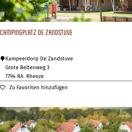
u
t
t
Campingplatz De Zandstuve
o
p
i
C
Kampeerdorp De Zandstuve
a
a
Grote Beltenweg 3
D
m
7794 RA
Rheeze
e
p
Zu Favoriten hinzufügen
Zu Favoriten hinzufügen
V
i
e
n
l
g
u
p
w
l