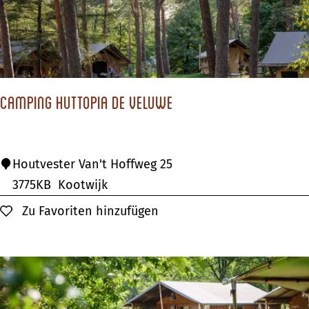
k
e
n
B
o
Camping Huttopia De Veluwe
s
p
a
C
Houtvester Van't Hoffweg 25
r
a
3775KB
Kootwijk
k
m
Zu Favoriten hinzufügen
Zu Favoriten hinzufügen
E
p
d
i
e
n
g
H