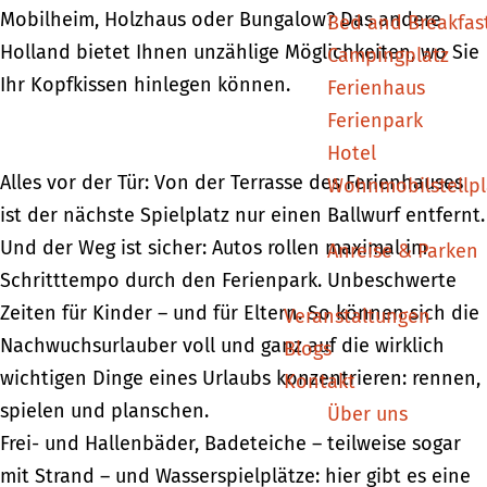
Mobilheim, Holzhaus oder Bungalow? Das andere
Bed and Breakfas
Holland bietet Ihnen unzählige Möglichkeiten, wo Sie
Campingplatz
Ihr Kopfkissen hinlegen können.
Ferienhaus
Ferienpark
Hotel
Alles vor der Tür: Von der Terrasse des Ferienhauses
Wohnmobilstellpl
ist der nächste Spielplatz nur einen Ballwurf entfernt.
Und der Weg ist sicher: Autos rollen maximal im
Anreise & Parken
Schritttempo durch den Ferienpark. Unbeschwerte
Zeiten für Kinder – und für Eltern. So können sich die
Veranstaltungen
Nachwuchsurlauber voll und ganz auf die wirklich
Blogs
wichtigen Dinge eines Urlaubs konzentrieren: rennen,
Kontakt
spielen und planschen.
Über uns
Frei- und Hallenbäder, Badeteiche – teilweise sogar
mit Strand – und Wasserspielplätze: hier gibt es eine