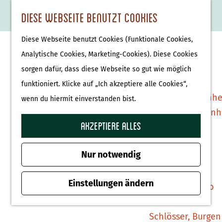
Essen & Trinken
K
F
S
Diese Webseite benutzt Cookies
S
Attraktionen &
a
a
u
M
G
u
Museen
Diese Webseite benutzt Cookies (Funktionale Cookies,
r
v
c
e
e
c
Museen
Analytische Cookies, Marketing-Cookies). Diese Cookies
t
o
h
n
h
h
sorgen dafür, dass diese Webseite so gut wie möglich
e
r
e
ü
e
e
Tierparks
funktioniert. Klicke auf „Ich akzeptiere alle Cookies“,
i
n
n
n
Affenpark Apenhe
wenn du hiermit einverstanden bist.
t
S
Burgers' Zoo Arn
e
i
Akzeptiere alles
Delfinarium
n
e
Harderwijk
z
Nur notwendig
u
Wellness
r
Einstellungen ändern
Therme Bussloo
H
o
Schlösser, Burgen