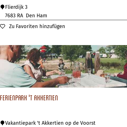
t
V
Flierdijk 3
u
a
7683 RA
Den Ham
w
k
Zu Favoriten hinzufügen
Zu Favoriten hinzufügen
e
a
n
t
i
e
p
a
r
Ferienpark 't Akkertien
k
D
e
F
Vakantiepark 't Akkertien op de Voorst
L