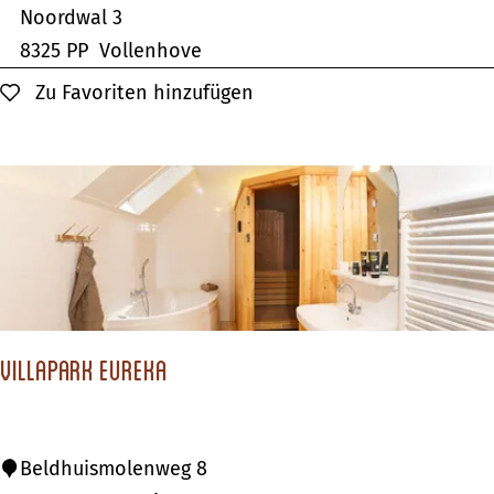
e
Noordwal 3
o
r
8325 PP
Vollenhove
u
i
Zu Favoriten hinzufügen
Zu Favoriten hinzufügen
r
e
e
n
n
p
s
a
h
r
o
k
e
'
v
t
e
Villapark Eureka
A
k
k
V
Beldhuismolenweg 8
e