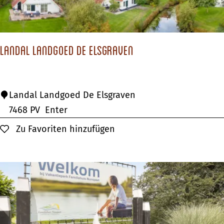
e
a
t
z
Landal Landgoed De Elsgraven
D
e
Z
L
Landal Landgoed De Elsgraven
a
a
7468 PV
Enter
n
n
Zu Favoriten hinzufügen
Zu Favoriten hinzufügen
d
d
s
a
t
l
u
L
v
a
e
n