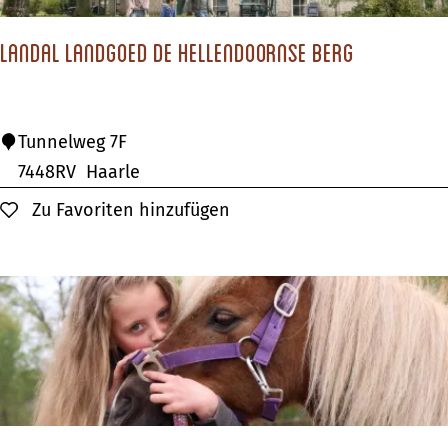
-
n
F
Landal Landgoed De Hellendoornse Berg
a
m
i
L
Tunnelweg 7F
l
a
7448RV
Haarle
i
n
Zu Favoriten hinzufügen
Zu Favoriten hinzufügen
e
d
n
a
h
l
a
L
u
a
s
n
N
d
u
g