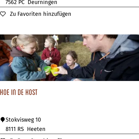
i
7562 PC
Deurningen
r
l
Zu Favoriten hinzufügen
Zu Favoriten hinzufügen
t
l
i
a
e
p
n
a
r
k
E
u
Koe in de kost
r
e
k
K
Stokvisweg 10
a
o
8111 RS
Heeten
e