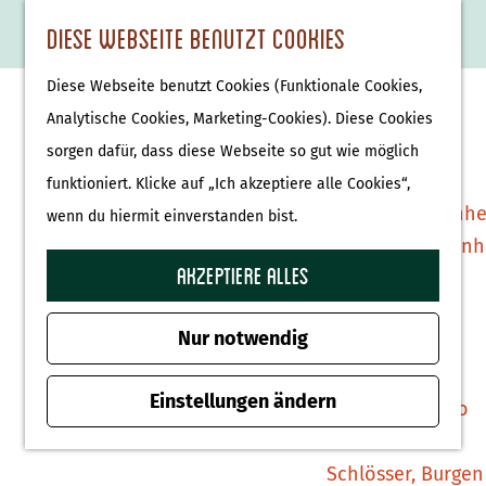
Essen & Trinken
K
F
S
Diese Webseite benutzt Cookies
S
Attraktionen &
a
a
u
M
G
u
Museen
Diese Webseite benutzt Cookies (Funktionale Cookies,
r
v
c
e
e
c
Museen
Analytische Cookies, Marketing-Cookies). Diese Cookies
t
o
h
n
h
h
sorgen dafür, dass diese Webseite so gut wie möglich
e
r
e
ü
e
e
Tierparks
funktioniert. Klicke auf „Ich akzeptiere alle Cookies“,
i
n
n
n
Affenpark Apenhe
wenn du hiermit einverstanden bist.
t
S
Burgers' Zoo Arn
e
i
Akzeptiere alles
Delfinarium
n
e
Harderwijk
z
Nur notwendig
u
Wellness
r
Einstellungen ändern
Therme Bussloo
H
o
Schlösser, Burgen