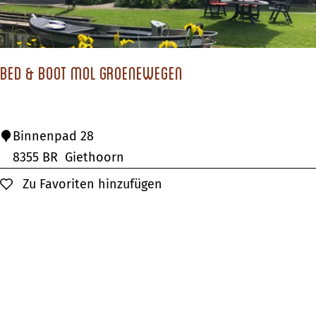
H
e
r
Bed & Boot Mol Groenewegen
i
k
e
B
Binnenpad 28
r
e
8355 BR
Giethoorn
b
d
Zu Favoriten hinzufügen
Zu Favoriten hinzufügen
e
&
r
B
g
o
o
t
M