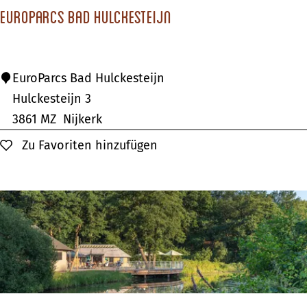
d
EuroParcs Bad Hulckesteijn
H
o
o
E
EuroParcs Bad Hulckesteijn
p
u
Hulckesteijn 3
h
r
3861 MZ
Nijkerk
u
o
Zu Favoriten hinzufügen
Zu Favoriten hinzufügen
i
P
z
a
e
r
n
c
s
B
a
d