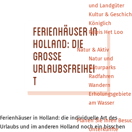
m
und Landgüter
e
Kultur & Geschich
p
Königlich
Ferienhäuser in
a
Paleis Het Loo
g
Holland: Die
e
Natur & Aktiv
grosse
Natur und
Urlaubsfreihei
Naturparks
Radfahren
t
Wandern
Erholungsgebiete
am Wasser
Ferienhäuser in Holland: die individuelle Art des
Planen Sie Ihren Besu
Urlaubs und im anderen Holland noch ein bisschen
Unterkünfte