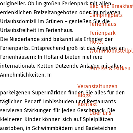
origineller. Ob im großen Ferienpark mit allen
Bed and Breakfas
erdenklichen Freizeitangeboten oder im privaten
Campingplatz
Urlaubsdomizil im Grünen – genießen Sie die
Ferienhaus
Urlaubsfreiheit im Ferienhaus.
Ferienpark
Die Niederlande sind bekannt als Erfinder der
Hotel
Ferienparks. Entsprechend groß ist das Angebot an
Wohnmobilstellpl
Ferienhäusern: In Holland bieten mehrere
internationale Ketten Dutzende Anlagen mit allen
Anreise & Parken
Annehmlichkeiten. In
Veranstaltungen
parkeigenen Supermärkten finden Sie alles für den
Blogs
täglichen Bedarf, Imbissbuden und Restaurants
Kontakt
servieren Stärkungen für jeden Geschmack. Die
Über uns
kleineren Kinder können sich auf Spielplätzen
austoben, in Schwimmbädern und Badeteichen