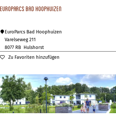
t
EuroParcs Bad Hoophuizen
s
P
e
E
EuroParcs Bad Hoophuizen
t
u
Varelseweg 211
e
r
8077 RB
Hulshorst
r
o
Zu Favoriten hinzufügen
Zu Favoriten hinzufügen
s
P
b
a
u
r
r
c
g
s
B
a