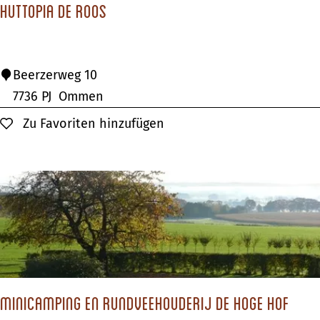
Huttopia De Roos
H
u
l
H
Beerzerweg 10
c
u
7736 PJ
Ommen
k
t
Zu Favoriten hinzufügen
Zu Favoriten hinzufügen
e
t
s
o
t
p
e
i
i
a
j
D
n
e
R
Minicamping en Rundveehouderij De Hoge Hof
o