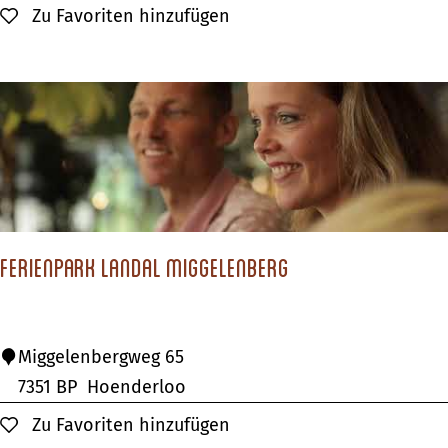
i
Zu Favoriten hinzufügen
Zu Favoriten hinzufügen
l
e
d
n
p
a
r
k
E
i
Ferienpark Landal Miggelenberg
l
a
n
F
Miggelenbergweg 65
d
e
7351 BP
Hoenderloo
v
r
Zu Favoriten hinzufügen
Zu Favoriten hinzufügen
a
i