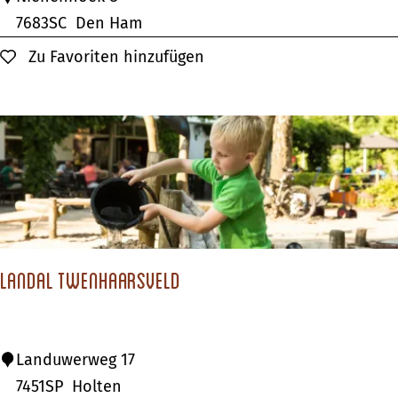
n
e
7683SC
Den Ham
?
B
Zu Favoriten hinzufügen
Zu Favoriten hinzufügen
l
e
k
k
e
n
h
o
Landal Twenhaarsveld
r
s
t
L
Landuwerweg 17
C
a
7451SP
Holten
o