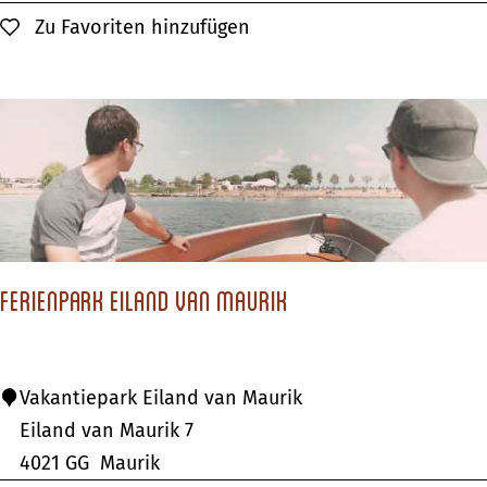
n
Zu Favoriten hinzufügen
Zu Favoriten hinzufügen
m
d
f
a
o
l
r
T
t
w
c
e
a
n
m
h
p
Ferienpark Eiland van Maurik
a
i
a
n
r
g
F
Vakantiepark Eiland van Maurik
s
e
Eiland van Maurik 7
v
r
4021 GG
Maurik
e