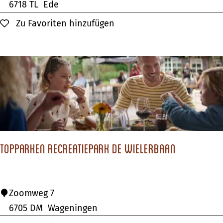
o
6718 TL
Ede
a
p
Zu Favoriten hinzufügen
Zu Favoriten hinzufügen
r
P
s
a
t
r
e
k
e
n
B
o
TopParken Recreatiepark de Wielerbaan
s
p
a
T
Zoomweg 7
r
o
6705 DM
Wageningen
k
p