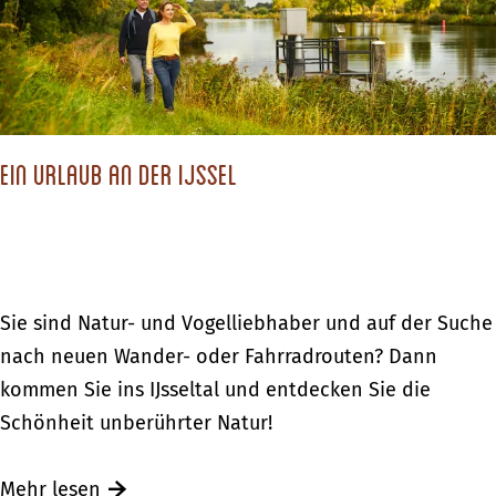
c
L
c
h
i
h
a
l
t
f
a
e
t
L
r
e
Ein Urlaub an der IJssel
a
h
n
n
o
–
d
e
b
s
k
l
c
E
Sie sind Natur- und Vogelliebhaber und auf der Suche
ü
h
i
nach neuen Wander- oder Fahrradrouten? Dann
h
a
n
kommen Sie ins IJsseltal und entdecken Sie die
e
f
U
Schönheit unberührter Natur!
n
t
r
d
e
l
Ü
Mehr lesen