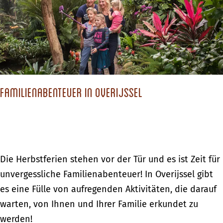
c
h
s
t
d
Familienabenteuer in Overijssel
u
?
F
Die Herbstferien stehen vor der Tür und es ist Zeit für
a
unvergessliche Familienabenteuer! In Overijssel gibt
m
es eine Fülle von aufregenden Aktivitäten, die darauf
i
warten, von Ihnen und Ihrer Familie erkundet zu
l
werden!