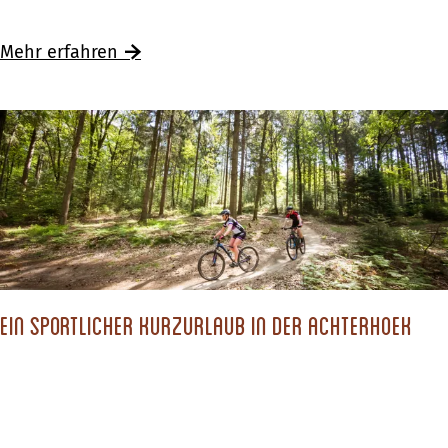
i
e
Mehr erfahren
n
a
b
e
n
t
e
u
e
Ein sportlicher Kurzurlaub in der Achterhoek
r
i
n
O