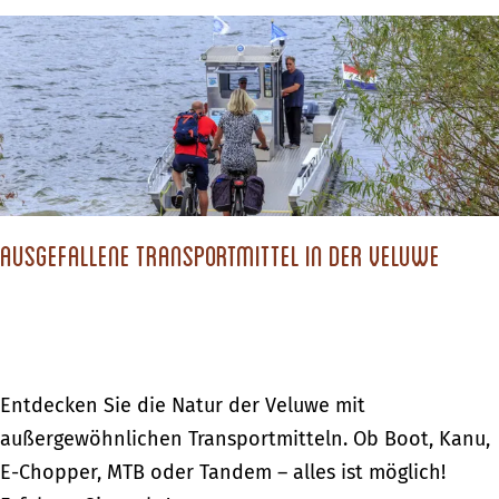
t
e
d
i
i
r
n
g
N
H
k
a
o
e
c
l
i
h
l
t
h
a
i
Ausgefallene Transportmittel in der Veluwe
a
n
n
l
d
N
t
i
i
m
g
A
Entdecken Sie die Natur der Veluwe mit
w
k
u
außergewöhnlichen Transportmitteln. Ob Boot, Kanu,
e
e
s
E-Chopper, MTB oder Tandem – alles ist möglich!
g
i