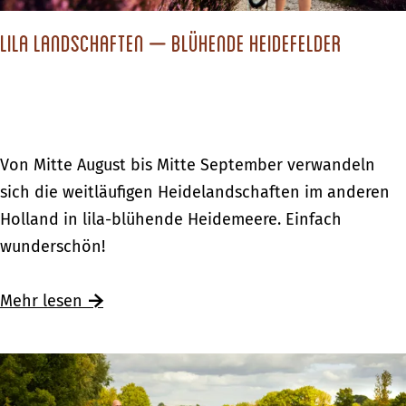
u
r
Lila Landschaften – blühende Heidefelder
z
u
r
l
L
Von Mitte August bis Mitte September verwandeln
a
i
sich die weitläufigen Heidelandschaften im anderen
u
l
Holland in lila-blühende Heidemeere. Einfach
b
a
wunderschön!
i
L
n
a
Ü
Mehr lesen
d
n
b
e
d
e
r
s
r
A