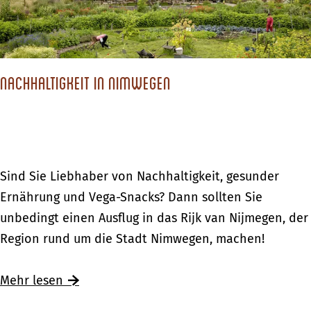
g
d
H
e
m
i
t
a
r
m
o
e
n
u
e
n
n
s
n
Nachhaltigkeit in Nimwegen
r
A
e
g
w
c
s
e
a
h
t
n
n
t
ä
i
d
e
N
Sind Sie Liebhaber von Nachhaltigkeit, gesunder
d
n
e
r
a
Ernährung und Vega-Snacks? Dann sollten Sie
t
H
r
h
c
unbedingt einen Ausflug in das Rijk van Nijmegen, der
e
o
u
o
h
Region rund um die Stadt Nimwegen, machen!
n
l
n
e
h
l
g
k
a
Ü
Mehr lesen
a
e
l
b
n
n