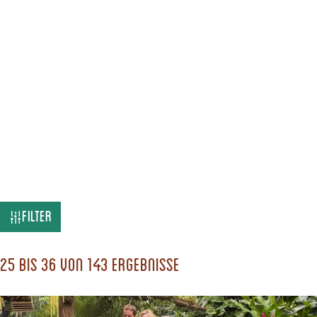
W
Filter
a
s
25 bis 36 von 143 Ergebnisse
s
u