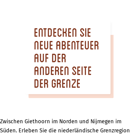
m
e
p
Entdecken Sie
a
g
neue Abenteuer
e
auf der
anderen Seite
der Grenze
Zwischen Giethoorn im Norden und Nijmegen im
Süden. Erleben Sie die niederländische Grenzregion