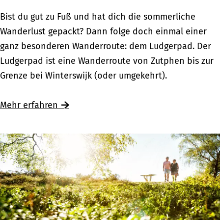
r
w
W
Bist du gut zu Fuß und hat dich die sommerliche
w
e
a
Wanderlust gepackt? Dann folge doch einmal einer
e
g
n
ganz besonderen Wanderroute: dem Ludgerpad. Der
g
:
d
Ludgerpad ist eine Wanderroute von Zutphen bis zur
s
U
e
Grenze bei Winterswijk (oder umgekehrt).
z
n
r
u
t
n
Mehr erfahren
d
e
a
e
r
u
n
w
f
h
e
d
i
g
e
s
s
m
t
z
L
o
u