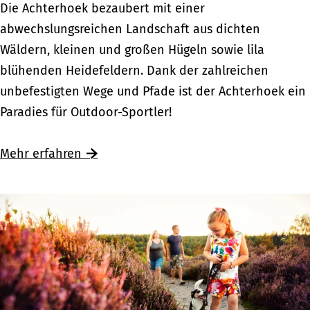
E
Die Achterhoek bezaubert mit einer
v
i
abwechslungsreichen Landschaft aus dichten
e
n
Wäldern, kleinen und großen Hügeln sowie lila
r
s
blühenden Heidefeldern. Dank der zahlreichen
i
p
unbefestigten Wege und Pfade ist der Achterhoek ein
j
o
Paradies für Outdoor-Sportler!
s
r
s
t
Mehr erfahren
e
l
l
i
c
h
e
r
K