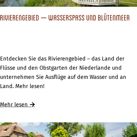
m
c
o
W
h
s
Rivierengebied – Wasserspass und Blütenmeer
e
l
c
t
e
h
t
c
m
e
h
e
r
t
R
Entdecken Sie das Rivierengebied – das Land der
c
e
i
Flüsse und den Obstgarten der Niederlande und
k
m
v
unternehmen Sie Ausflüge auf dem Wasser und an
t
W
i
Land. Mehr lesen!
E
e
e
n
t
r
Ü
Mehr lesen
s
t
e
b
c
e
n
e
h
r
g
r
e