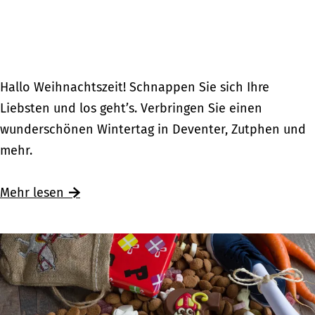
n
S
t
i
l
W
Hallo Weihnachtszeit! Schnappen Sie sich Ihre
e
Liebsten und los geht’s. Verbringen Sie einen
i
wunderschönen Wintertag in Deventer, Zutphen und
h
mehr.
n
a
Ü
Mehr lesen
c
b
h
e
t
r
s
W
e
e