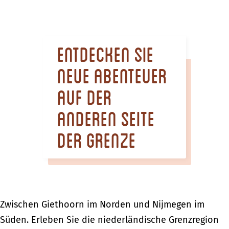
m
e
p
Entdecken Sie
a
g
neue Abenteuer
e
auf der
anderen Seite
der Grenze
Zwischen Giethoorn im Norden und Nijmegen im
Süden. Erleben Sie die niederländische Grenzregion