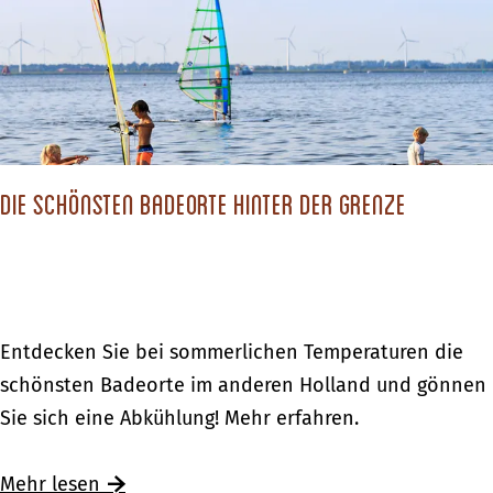
c
h
s
t
d
Die schönsten Badeorte hinter der Grenze
u
?
D
Entdecken Sie bei sommerlichen Temperaturen die
i
schönsten Badeorte im anderen Holland und gönnen
e
Sie sich eine Abkühlung! Mehr erfahren.
s
c
Ü
Mehr lesen