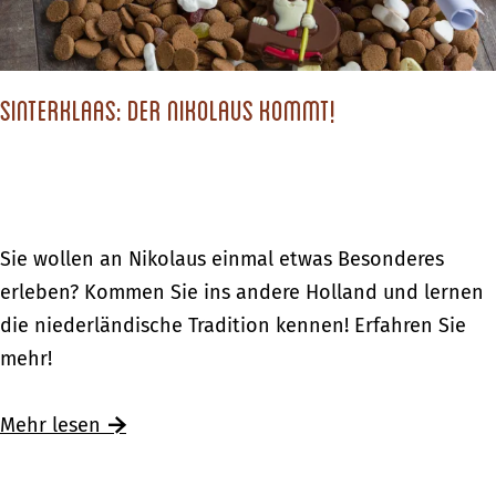
i
i
n
h
k
n
a
Sinterklaas: Der Nikolaus kommt!
a
u
c
f
h
i
t
m
s
S
Sie wollen an Nikolaus einmal etwas Besonderes
a
e
i
erleben? Kommen Sie ins andere Holland und lernen
n
i
n
die niederländische Tradition kennen! Erfahren Sie
d
n
t
mehr!
e
k
e
r
a
r
Ü
Mehr lesen
e
u
k
b
n
f
l
e