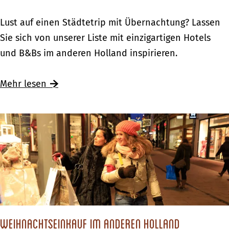
f
l
H
i
f
Ü
Lust auf einen Städtetrip mit Übernachtung? Lassen
o
n
a
b
Sie sich von unserer Liste mit einzigartigen Hotels
l
g
h
e
und B&Bs im anderen Holland inspirieren.
l
s
r
r
a
t
t
n
Mehr lesen
n
e
&
a
d
n
P
c
f
h
i
t
n
e
g
n
s
m
t
i
e
t
Weihnachtseinkauf im anderen Holland