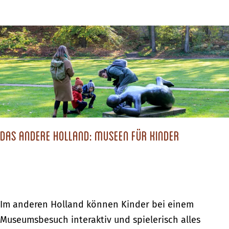
h
b
ö
e
n
r
s
D
t
i
e
e
n
s
B
c
a
Das andere Holland: Museen für Kinder
h
d
ö
e
n
o
s
r
t
D
Im anderen Holland können Kinder bei einem
t
e
a
Museumsbesuch interaktiv und spielerisch alles
e
n