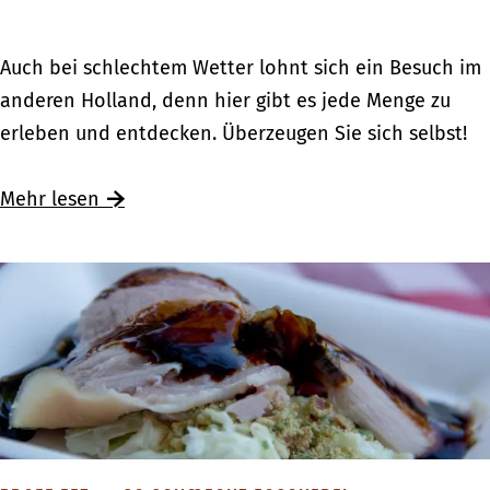
M
e
e
u
H
r
F
Auch bei schlechtem Wetter lohnt sich ein Besuch im
s
o
G
a
anderen Holland, denn hier gibt es jede Menge zu
e
l
r
m
erleben und entdecken. Überzeugen Sie sich selbst!
e
l
e
i
n
a
n
l
Ü
Mehr lesen
f
n
z
i
b
ü
d
e
e
e
r
:
n
r
K
M
a
F
i
u
u
a
n
s
s
m
d
e
f
i
e
e
l
l
r
n