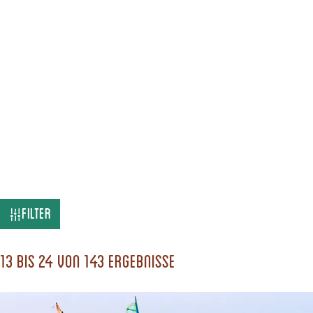
W
Filter
a
s
13 bis 24 von 143 Ergebnisse
s
u