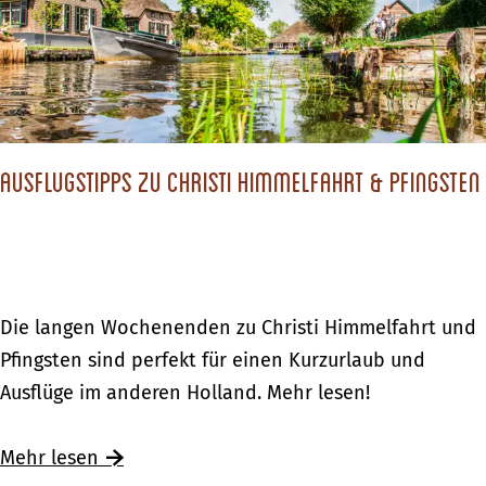
e
R
d
b
i
e
i
v
!
e
i
d
e
–
Ausflugstipps zu Christi Himmelfahrt & Pfingsten
r
W
e
a
n
s
g
s
e
A
Die langen Wochenenden zu Christi Himmelfahrt und
e
b
u
Pfingsten sind perfekt für einen Kurzurlaub und
r
i
s
Ausflüge im anderen Holland. Mehr lesen!
s
e
f
p
d
l
Ü
Mehr lesen
a
–