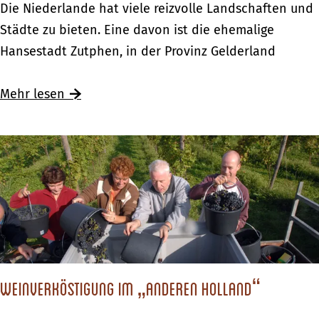
I
Die Niederlande hat viele reizvolle Landschaften und
i
n
Städte zu bieten. Eine davon ist die ehemalige
l
d
Hansestadt Zutphen, in der Provinz Gelderland
l
e
“
r
Mehr lesen
d
H
e
a
r
n
N
s
i
e
e
s
d
t
e
a
r
d
Weinverköstigung im „anderen Holland“
l
t
a