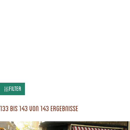
W
Filter
a
s
133 bis 143 von 143 Ergebnisse
s
u