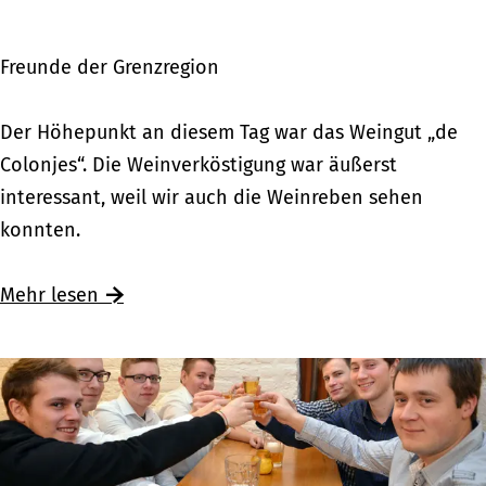
Z
n
u
d
Freunde der Grenzregion
t
e
p
W
Der Höhepunkt an diesem Tag war das Weingut „de
h
e
Colonjes“. Die Weinverköstigung war äußerst
e
i
interessant, weil wir auch die Weinreben sehen
n
n
konnten.
u
v
n
e
Mehr lesen
t
r
e
k
r
ö
w
s
e
t
g