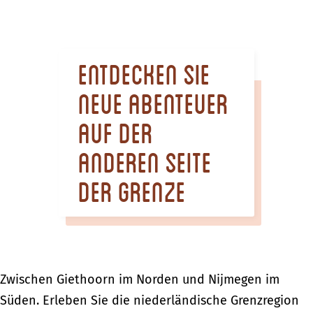
m
e
p
Entdecken Sie
a
g
neue Abenteuer
e
auf der
anderen Seite
der Grenze
Zwischen Giethoorn im Norden und Nijmegen im
Süden. Erleben Sie die niederländische Grenzregion