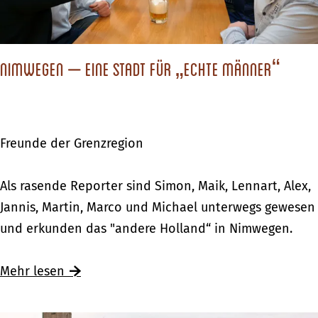
i
s
g
u
n
Nimwegen – eine Stadt für „echte Männer“
g
i
m
Freunde der Grenzregion
„
a
N
Als rasende Reporter sind Simon, Maik, Lennart, Alex,
n
i
Jannis, Martin, Marco und Michael unterwegs gewesen
d
m
und erkunden das "andere Holland“ in Nimwegen.
e
w
r
e
Mehr lesen
e
g
n
e