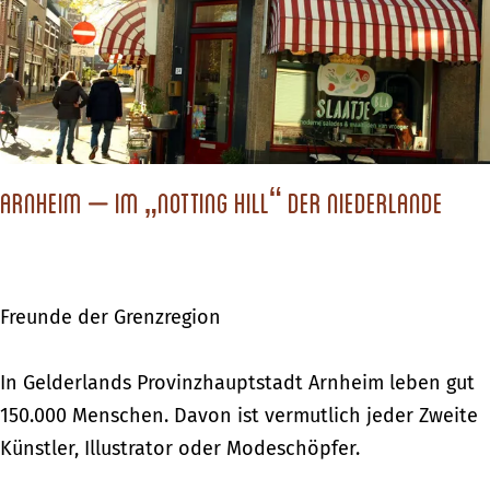
c
h
s
t
d
Arnheim – Im „Notting Hill“ der Niederlande
u
?
Freunde der Grenzregion
A
In Gelderlands Provinzhauptstadt Arnheim leben gut
r
150.000 Menschen. Davon ist vermutlich jeder Zweite
n
Künstler, Illustrator oder Modeschöpfer.
h