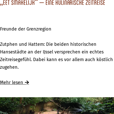
r
„Eet smakelijk“ – eine kulinarische Zeitreise
m
w
F
e
l
g
a
Freunde der Grenzregion
s
i
–
r
„
Zutphen und Hattem: Die beiden historischen
P
E
Hansestädte an der IJssel versprechen ein echtes
a
e
Zeitreisegefühl. Dabei kann es vor allem auch köstlich
l
t
zugehen.
e
s
i
m
Mehr lesen
s
a
H
k
e
e
t
l