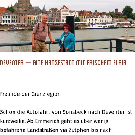
H
n
o
–
l
e
l
i
a
n
n
e
d
S
Deventer – Alte Hansestadt mit frischem Flair
“
t
a
d
Freunde der Grenzregion
t
f
D
Schon die Autofahrt von Sonsbeck nach Deventer ist
ü
e
kurzweilig. Ab Emmerich geht es über wenig
r
v
befahrene Landstraßen via Zutphen bis nach
„