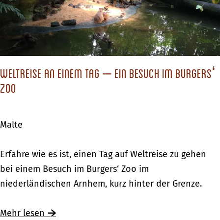
L
i
o
j
o
k
“
–
Weltreise an einem Tag – ein Besuch im Burgers‘
e
Zoo
i
n
Malte
e
k
W
Erfahre wie es ist, einen Tag auf Weltreise zu gehen
u
e
bei einem Besuch im Burgers‘ Zoo im
l
l
niederländischen Arnhem, kurz hinter der Grenze.
i
t
n
r
Mehr lesen
a