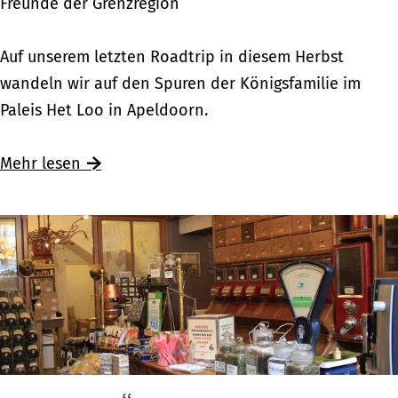
Freunde der Grenzregion
s
t
K
Auf unserem letzten Roadtrip in diesem Herbst
a
ö
wandeln wir auf den Spuren der Königsfamilie im
d
n
Paleis Het Loo in Apeldoorn.
t
i
m
g
Mehr lesen
i
l
t
i
f
c
r
h
i
u
s
n
c
t
h
e
e