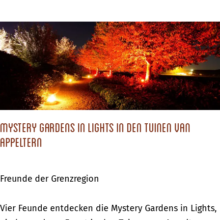
e
r
i
i
s
s
e
c
a
h
n
e
e
Z
i
e
n
Mystery Gardens in Lights in den Tuinen van
i
e
Appeltern
t
m
r
T
e
Freunde der Grenzregion
a
i
g
s
M
Vier Feunde entdecken die Mystery Gardens in Lights,
–
e