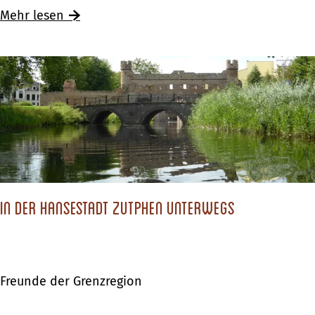
e
Mehr lesen
i
m
–
I
m
„
N
o
t
In der Hansestadt Zutphen unterwegs
t
i
n
Freunde der Grenzregion
g
H