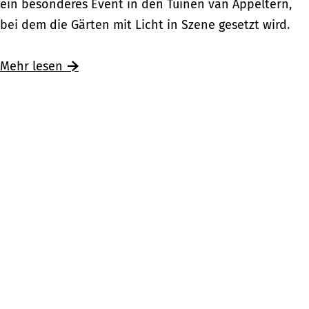
y
ein besonderes Event in den Tuinen van Appeltern,
e
s
bei dem die Gärten mit Licht in Szene gesetzt wird.
i
t
n
e
Mehr lesen
B
r
e
y
s
G
u
a
c
r
h
d
i
e
m
n
B
s
u
i
r
n
g