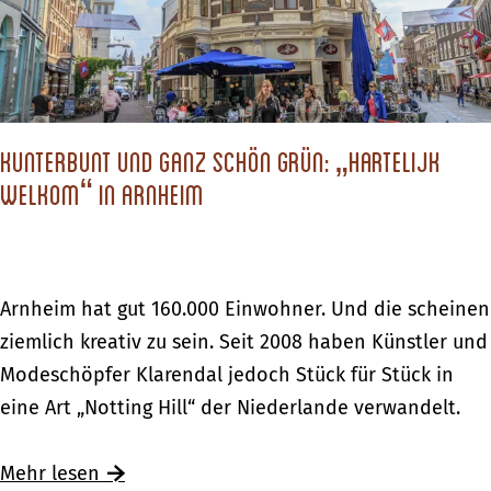
o
e
w
i
o
d
e
m
r
R
g
w
d
h
t
e
f
e
e
Kunterbunt und ganz schön grün: „Hartelijk
g
ü
d
V
welkom“ in Arnheim
e
r
e
e
n
d
r
r
:
i
o
g
b
e
o
K
Arnheim hat gut 160.000 Einwohner. Und die scheinen
a
e
e
r
u
ziemlich kreativ zu sein. Seit 2008 haben Künstler und
n
w
i
d
n
Modeschöpfer Klarendal jedoch Stück für Stück in
g
e
g
f
t
eine Art „Notting Hill“ der Niederlande verwandelt.
e
g
e
ü
e
n
t
n
r
r
Ü
Mehr lesen
h
e