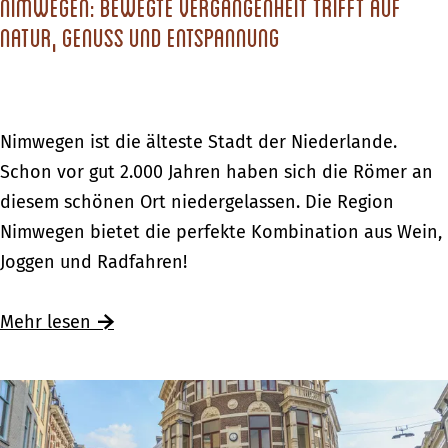
n
Nimwegen: bewegte Vergangenheit trifft auf
r
e
a
L
Natur, Genuss und Entspannung
a
n
d
a
t
t
n
i
d
o
N
Nimwegen ist die älteste Stadt der Niederlande.
g
n
i
Schon vor gut 2.000 Jahren haben sich die Römer an
o
v
m
diesem schönen Ort niedergelassen. Die Region
e
o
w
Nimwegen bietet die perfekte Kombination aus Wein,
d
n
e
Joggen und Radfahren!
R
L
g
h
a
e
Ü
Mehr lesen
e
n
n
b
d
d
:
e
e
g
b
r
r
o
e
N