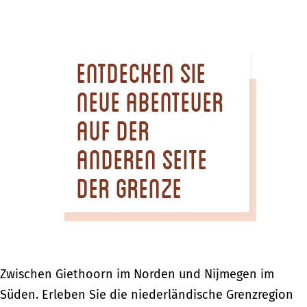
m
e
p
Entdecken Sie
a
g
neue Abenteuer
e
auf der
anderen Seite
der Grenze
Zwischen Giethoorn im Norden und Nijmegen im
Süden. Erleben Sie die niederländische Grenzregion