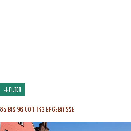
W
Filter
a
s
85 bis 96 von 143 Ergebnisse
s
u