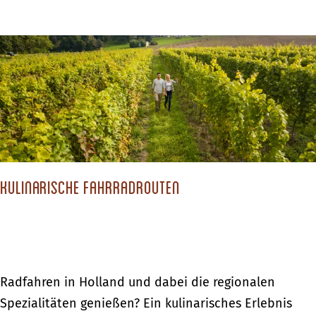
u
b
r
e
g
r
:
D
2
o
4
e
S
s
t
b
u
Kulinarische Fahrradrouten
u
n
r
d
g
e
:
n
2
K
Radfahren in Holland und dabei die regionalen
i
4
u
Spezialitäten genießen? Ein kulinarisches Erlebnis
n
S