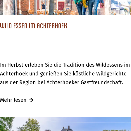
d
u
i
n
e
Wild essen im Achterhoek
d
V
e
e
n
l
S
u
i
W
Im Herbst erleben Sie die Tradition des Wildessens im
w
e
i
Achterhoek und genießen Sie köstliche Wildgerichte
e
d
l
aus der Region bei Achterhoeker Gastfreundschaft.
m
i
d
i
e
e
Ü
Mehr lesen
t
V
s
b
K
e
s
e
i
l
e
r
n
u