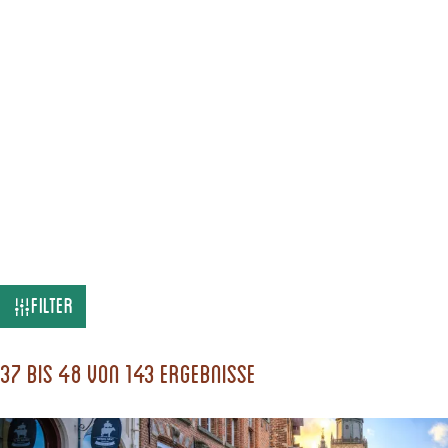
W
Filter
a
s
37 bis 48 von 143 Ergebnisse
s
u