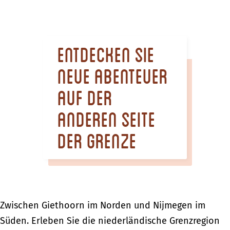
m
e
p
Entdecken Sie
a
g
neue Abenteuer
e
auf der
anderen Seite
der Grenze
Zwischen Giethoorn im Norden und Nijmegen im
Süden. Erleben Sie die niederländische Grenzregion