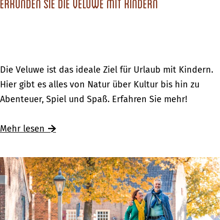
e
Erkunden Sie die Veluwe mit Kindern
e
i
n
m
i
n
A
E
Die Veluwe ist das ideale Ziel für Urlaub mit Kindern.
r
r
Hier gibt es alles von Natur über Kultur bis hin zu
n
k
Abenteuer, Spiel und Spaß. Erfahren Sie mehr!
h
u
e
n
Ü
Mehr lesen
i
d
b
m
e
e
n
r
S
E
i
r
e
k