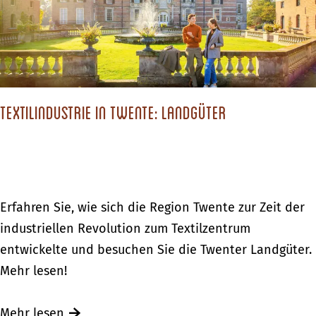
i
T
g
t
e
i
a
p
p
d
e
p
t
r
s
E
f
Textilindustrie in Twente: Landgüter
f
l
e
ü
b
k
r
u
t
d
r
e
i
g
T
Erfahren Sie, wie sich die Region Twente zur Zeit der
W
e
e
industriellen Revolution zum Textilzentrum
a
p
x
entwickelte und besuchen Sie die Twenter Landgüter.
n
e
t
Mehr lesen!
d
r
i
e
f
l
Ü
Mehr lesen