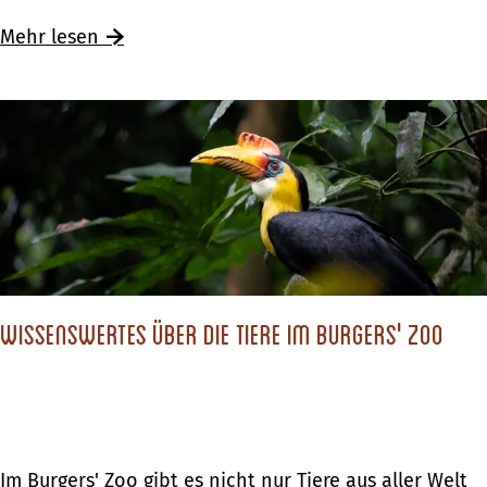
s
e
s
Ü
Mehr lesen
r
e
b
h
r
e
o
u
r
e
n
S
k
d
c
L
h
a
l
n
ö
d
Wissenswertes über die Tiere im Burgers' Zoo
s
g
s
ü
e
t
r
e
u
W
Im Burgers' Zoo gibt es nicht nur Tiere aus aller Welt