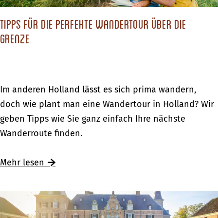
H
w
e
r
a
Tipps für die perfekte Wandertour über die
e
r
e
n
Grenze
r
s
i
s
k
'
m
e
i
Z
B
s
n
o
u
T
Im anderen Holland lässt es sich prima wandern,
t
d
o
r
i
doch wie plant man eine Wandertour in Holland? Wir
a
e
g
p
geben Tipps wie Sie ganz einfach Ihre nächste
d
r
e
p
Wanderroute finden.
t
H
r
s
E
a
s
f
Ü
Mehr lesen
l
n
'
ü
b
b
s
Z
r
e
u
e
o
d
r
r
s
o