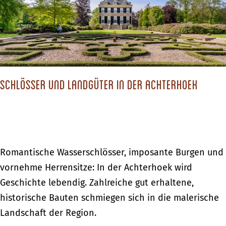
n
W
d
w
i
i
e
e
m
l
r
m
A
d
n
i
c
e
t
h
Schlösser und Landgüter in der Achterhoek
s
K
t
s
i
e
e
n
r
n
d
h
i
e
S
Romantische Wasserschlösser, imposante Burgen und
o
m
r
c
vornehme Herrensitze: In der Achterhoek wird
e
A
n
h
Geschichte lebendig. Zahlreiche gut erhaltene,
k
c
l
historische Bauten schmiegen sich in die malerische
h
ö
Landschaft der Region.
t