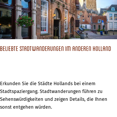
c
h
s
t
d
Beliebte Stadtwanderungen im anderen Holland
u
?
B
Erkunden Sie die Städte Hollands bei einem
e
Stadtspaziergang. Stadtwanderungen führen zu
l
Sehenswürdigkeiten und zeigen Details, die Ihnen
i
sonst entgehen würden.
e