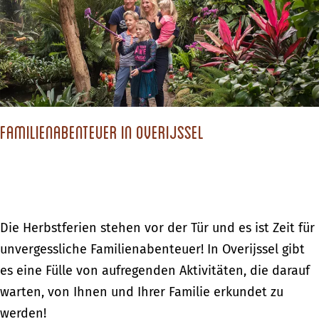
c
h
s
t
d
Familienabenteuer in Overijssel
u
?
F
Die Herbstferien stehen vor der Tür und es ist Zeit für
a
unvergessliche Familienabenteuer! In Overijssel gibt
m
es eine Fülle von aufregenden Aktivitäten, die darauf
i
warten, von Ihnen und Ihrer Familie erkundet zu
l
werden!