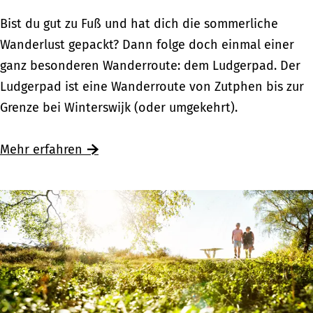
r
w
W
Bist du gut zu Fuß und hat dich die sommerliche
w
e
a
Wanderlust gepackt? Dann folge doch einmal einer
e
g
n
ganz besonderen Wanderroute: dem Ludgerpad. Der
g
:
d
Ludgerpad ist eine Wanderroute von Zutphen bis zur
s
U
e
Grenze bei Winterswijk (oder umgekehrt).
z
n
r
u
t
n
Mehr erfahren
d
e
a
e
r
u
n
w
f
h
e
d
i
g
e
s
s
m
t
z
L
o
u