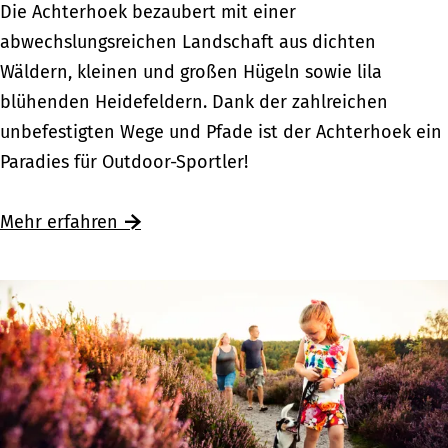
E
Die Achterhoek bezaubert mit einer
v
i
abwechslungsreichen Landschaft aus dichten
e
n
Wäldern, kleinen und großen Hügeln sowie lila
r
s
blühenden Heidefeldern. Dank der zahlreichen
i
p
unbefestigten Wege und Pfade ist der Achterhoek ein
j
o
Paradies für Outdoor-Sportler!
s
r
s
t
Mehr erfahren
e
l
l
i
c
h
e
r
K