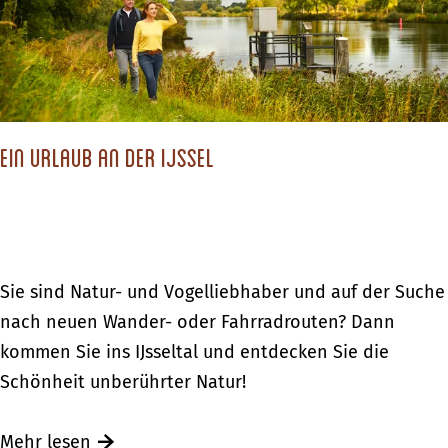
c
L
c
h
i
h
a
l
t
f
a
e
t
L
r
e
Ein Urlaub an der IJssel
a
h
n
n
o
–
d
e
b
s
k
l
c
E
Sie sind Natur- und Vogelliebhaber und auf der Suche
ü
h
i
nach neuen Wander- oder Fahrradrouten? Dann
h
a
n
kommen Sie ins IJsseltal und entdecken Sie die
e
f
U
Schönheit unberührter Natur!
n
t
r
d
e
l
Ü
Mehr lesen