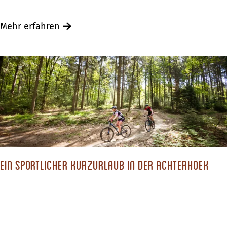
i
e
Mehr erfahren
n
a
b
e
n
t
e
u
e
Ein sportlicher Kurzurlaub in der Achterhoek
r
i
n
O