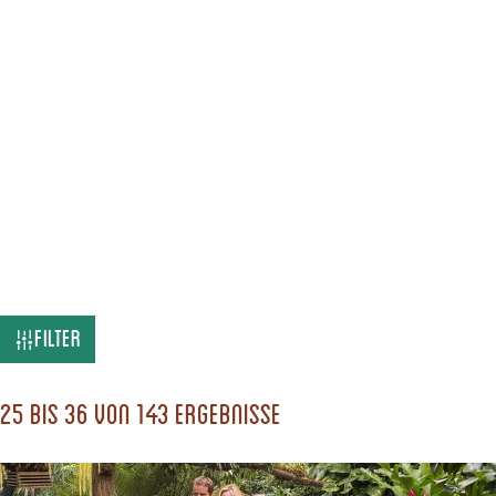
W
Filter
a
s
25 bis 36 von 143 Ergebnisse
s
u