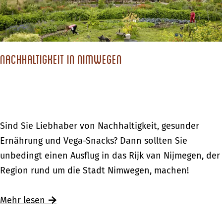
g
d
H
e
m
i
t
a
r
m
o
e
n
u
e
n
n
s
n
Nachhaltigkeit in Nimwegen
r
A
e
g
w
c
s
e
a
h
t
n
n
t
ä
i
d
e
N
Sind Sie Liebhaber von Nachhaltigkeit, gesunder
d
n
e
r
a
Ernährung und Vega-Snacks? Dann sollten Sie
t
H
r
h
c
unbedingt einen Ausflug in das Rijk van Nijmegen, der
e
o
u
o
h
Region rund um die Stadt Nimwegen, machen!
n
l
n
e
h
l
g
k
a
Ü
Mehr lesen
a
e
l
b
n
n