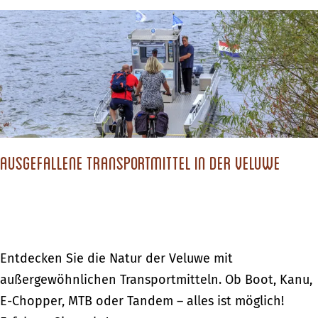
t
e
d
i
i
r
n
g
N
H
k
a
o
e
c
l
i
h
l
t
h
a
i
Ausgefallene Transportmittel in der Veluwe
a
n
n
l
d
N
t
i
i
m
g
A
Entdecken Sie die Natur der Veluwe mit
w
k
u
außergewöhnlichen Transportmitteln. Ob Boot, Kanu,
e
e
s
E-Chopper, MTB oder Tandem – alles ist möglich!
g
i