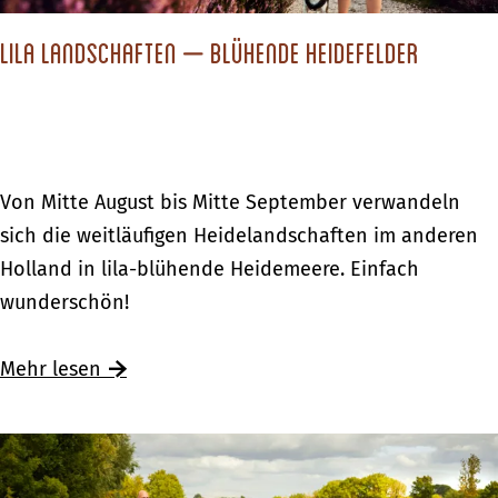
u
r
Lila Landschaften – blühende Heidefelder
z
u
r
l
L
Von Mitte August bis Mitte September verwandeln
a
i
sich die weitläufigen Heidelandschaften im anderen
u
l
Holland in lila-blühende Heidemeere. Einfach
b
a
wunderschön!
i
L
n
a
Ü
Mehr lesen
d
n
b
e
d
e
r
s
r
A