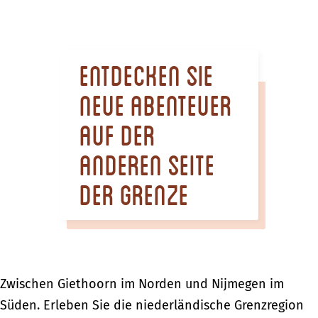
m
e
p
Entdecken Sie
a
g
neue Abenteuer
e
auf der
anderen Seite
der Grenze
Zwischen Giethoorn im Norden und Nijmegen im
Süden. Erleben Sie die niederländische Grenzregion