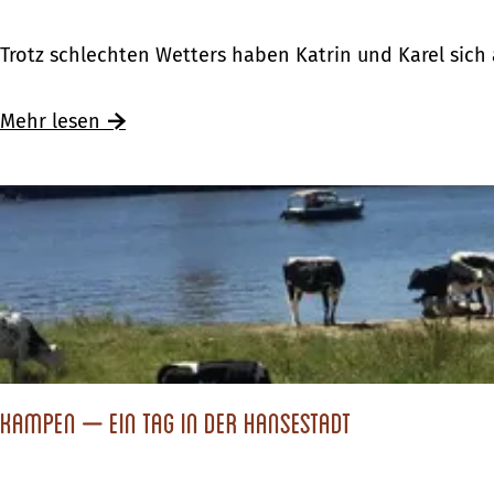
B
Trotz schlechten Wetters haben Katrin und Karel sic
e
i
Mehr lesen
W
i
n
d
u
n
d
W
e
Kampen – Ein Tag in der Hansestadt
t
t