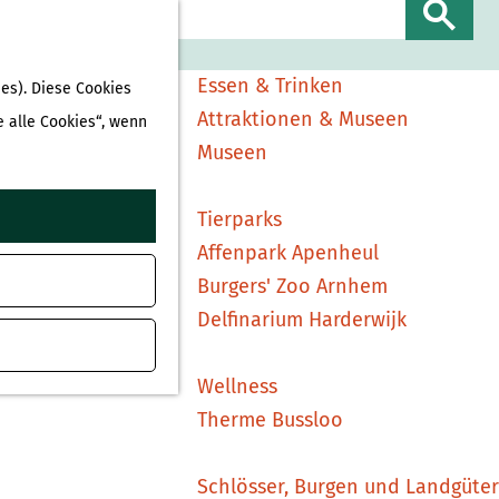
Sehen & Erleben
S
Shopping
u
Essen & Trinken
es). Diese Cookies
c
Attraktionen & Museen
e alle Cookies“, wenn
h
Museen
e
n
Tierparks
Affenpark Apenheul
Burgers' Zoo Arnhem
Delfinarium Harderwijk
Wellness
Therme Bussloo
Schlösser, Burgen und Landgüter