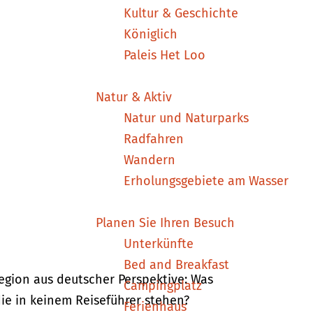
Kultur & Geschichte
Königlich
Paleis Het Loo
Natur & Aktiv
Natur und Naturparks
Radfahren
Wandern
Erholungsgebiete am Wasser
Planen Sie Ihren Besuch
Unterkünfte
Bed and Breakfast
egion aus deutscher Perspektive: Was
Campingplatz
die in keinem Reiseführer stehen?
Ferienhaus