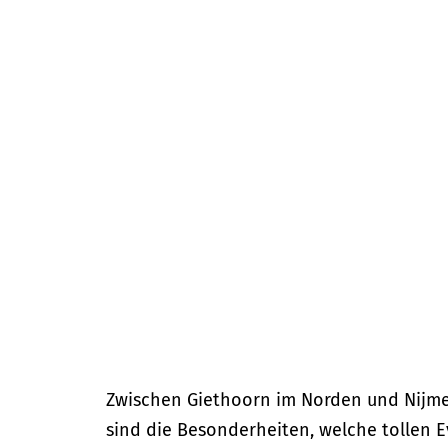
m
e
p
a
g
e
Zwischen Giethoorn im Norden und Nijmeg
sind die Besonderheiten, welche tollen E