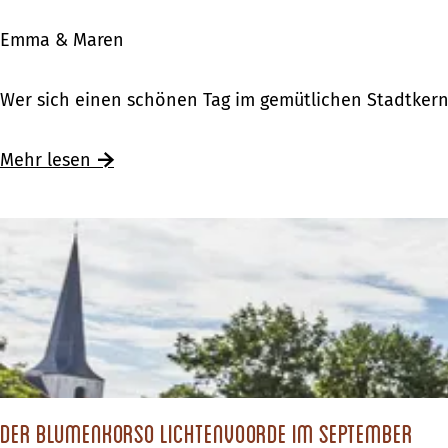
e
Emma & Maren
r
d
K
Wer sich einen schönen Tag im gemütlichen Stadtker
u
a
r
m
Mehr lesen
c
p
h
e
d
n
a
–
s
E
‚
i
a
n
n
T
d
a
Der Blumenkorso Lichtenvoorde im September
e