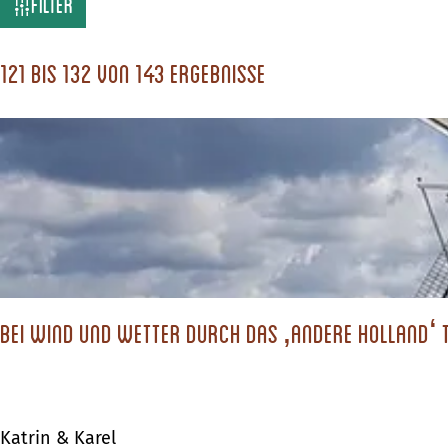
W
Filter
a
s
121 bis 132 von 143 Ergebnisse
s
u
c
h
s
t
d
Bei Wind und Wetter durch das ‚andere Holland‘ 
u
?
Katrin & Karel